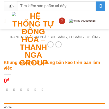
Bỏ
Tìm
qua
kiếm:
nội
dung
TRANG CHỦ
/
GIẢI PHÁP BỌC MÀNG, CO MÀNG TỰ ĐỘNG
Khung cố định cho súng bắn keo trên bàn làm
việc
0
₫
MÔ TẢ