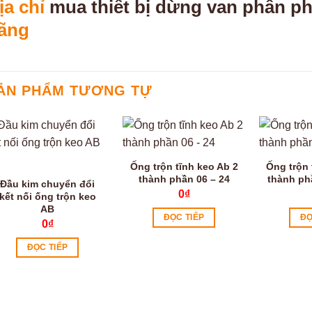
ịa chỉ
mua thiết bị dừng van phân ph
ãng
ẢN PHẨM TƯƠNG TỰ
Ống trộn tĩnh keo Ab 2
Ống trộn 
thành phần 06 – 24
thành ph
Đầu kim chuyển đổi
0
₫
kết nối ống trộn keo
AB
ĐỌC TIẾP
ĐỌ
0
₫
ĐỌC TIẾP