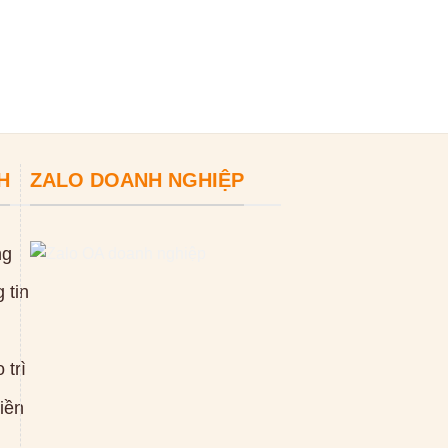
ĐỌC TIẾP
H
ZALO DOANH NGHIỆP
ng
 tin
 trì
tiền