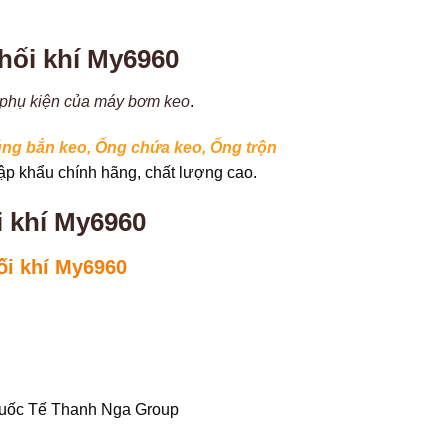
phối khí My6960
phụ kiện của máy bơm keo
.
ng bắn keo
, Ống chứa keo
,
Ống trộn
p khẩu chính hãng, chất lượng cao.
i khí My6960
ối khí My6960
Quốc Tế Thanh Nga Group