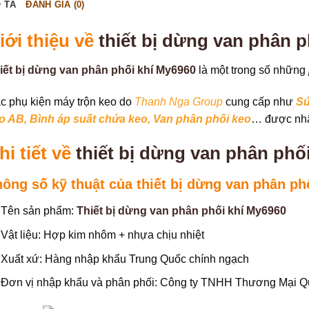
 TẢ
ĐÁNH GIÁ (0)
iới thiệu về
thiết bị dừng van phân 
iết bị dừng van phân phối khí My6960
là một trong số những
c phụ kiện máy trộn keo do
Thanh Nga Group
cung cấp như
Sú
o AB
,
Bình áp suất chứa keo
,
Van phân phối keo
… được nhậ
hi tiết về
thiết bị dừng van phân phố
ông số kỹ thuật của thiết bị dừng van phân ph
Tên sản phẩm:
Thiết bị dừng van phân phối khí My6960
Vật liệu: Hợp kim nhôm + nhựa chịu nhiệt
Xuất xứ: Hàng nhập khẩu Trung Quốc chính ngạch
Đơn vị nhập khẩu và phân phối: Công ty TNHH Thương Mại 