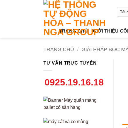
Bỏ
qua
nội
dung
TRANG CHỦ
GIỚI THIỆU C
TRANG CHỦ
/
GIẢI PHÁP BỌC M
TƯ VẤN TRỰC TUYẾN
0925.19.16.18