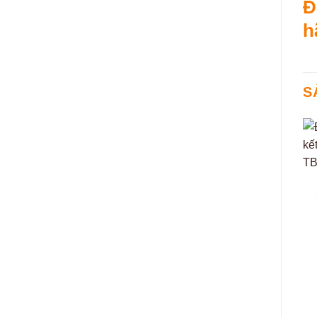
Đ
h
S