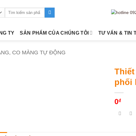
Tìm
kiếm:
ÔNG TY
SẢN PHẨM CỦA CHÚNG TÔI
TƯ VẤN & TIN 
ÀNG, CO MÀNG TỰ ĐỘNG
Thiết
phối 
0
₫