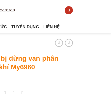
TỨC
TUYỂN DỤNG
LIÊN HỆ
 bị dừng van phân
khí My6960