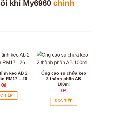
ối khí My6960
chính
tĩnh keo AB 2
Ống cao su chứa keo
ần RM17 – 26
2 thành phần AB
100ml
0
₫
0
₫
C TIẾP
ĐỌC TIẾP
Ống trộn tĩnh keo
thành phần MA 3
17
0
₫