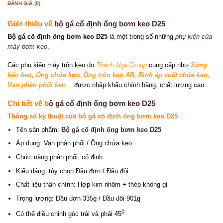
ĐÁNH GIÁ (0)
Giới thiệu về
bộ gá cố định ống bơm keo D25
Bộ gá cố định ống bơm keo D25
là một trong số những
phụ kiện của
máy bơm keo
.
Các phụ kiện máy trộn keo do
Thanh Nga Group
cung cấp như
Súng
bắn keo
, Ống chứa keo
,
Ống trộn keo AB
,
Bình áp suất chứa keo
,
Van phân phối keo
… được nhập khẩu chính hãng, chất lượng cao.
Chi tiết về b
ộ gá cố định ống bơm keo D25
Thông số kỹ thuật của bộ gá cố định ống bơm keo D25
Tên sản phẩm:
Bộ gá cố định ống bơm keo D25
Áp dụng: Van phân phối / Ống chứa keo
Chức năng phân phối: cố định
Kiểu dáng: tùy chọn Đầu đơn / Đầu đôi
Chất liệu thân chính: Hợp kim nhôm + thép không gỉ
Trọng lượng: Đầu đơn 335g / Đầu đôi 901g
0
Có thể điều chỉnh góc trái và phải 45