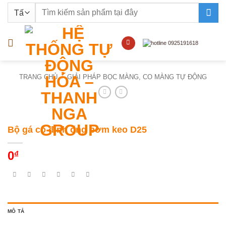
Bỏ
Tìm
qua
kiếm:
nội
dung
TRANG CHỦ
/
GIẢI PHÁP BỌC MÀNG, CO MÀNG TỰ ĐỘNG
Bộ gá cố định ống bơm keo D25
0
₫
MÔ TẢ