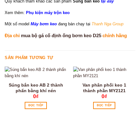
Quý khách tham khảo các sản phẩm
Súng bắn keo
tại đây
Xem thêm:
Phụ kiện máy trộn keo
Một số model
Máy bơm keo
đang bán chạy tại
Thanh Nga Group
Địa chỉ
mua bộ gá cố định ống bơm keo D25
chính hãng
SẢN PHẨM TƯƠNG TỰ
Súng bắn keo AB 2 thành
Van phân phối keo 1
phẩn bằng khí nén
thành phần MY2121
0
₫
0
₫
ĐỌC TIẾP
ĐỌC TIẾP