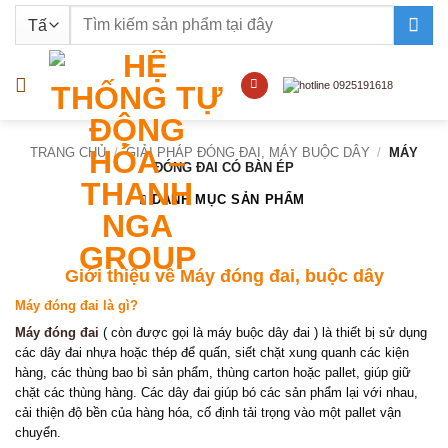
Bỏ
Tìm
qua
kiếm:
nội
dung
TRANG CHỦ
/
GIẢI PHÁP ĐÓNG ĐAI, MÁY BUỘC DÂY
/
MÁY
ĐÓNG ĐAI CÓ BÀN ÉP
DANH MỤC SẢN PHẨM
Giới thiệu về Máy đóng đai, buộc dây
Máy đóng đai là gì?
Máy đóng đai
( còn được gọi là máy buộc dây đai ) là thiết bị sử dụng
các dây đai nhựa hoặc thép để quấn, siết chặt xung quanh các kiện
hàng, các thùng bao bì sản phẩm, thùng carton hoặc pallet, giúp giữ
chặt các thùng hàng. Các dây đai giúp bó các sản phẩm lại với nhau,
cải thiện độ bền của hàng hóa, cố định tải trọng vào một pallet vận
chuyển.