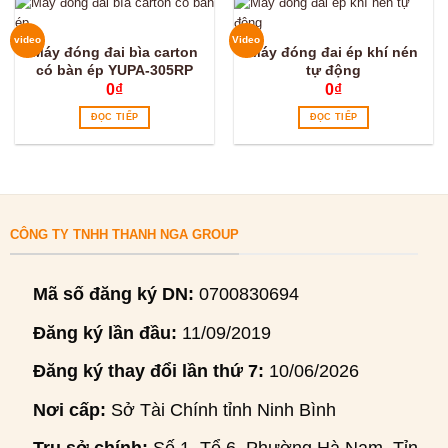
video
Video
Máy đóng đai bìa carton
Máy đóng đai ép khí nén
có bàn ép YUPA-305RP
tự động
0
₫
0
₫
ĐỌC TIẾP
ĐỌC TIẾP
CÔNG TY TNHH THANH NGA GROUP
Mã số đăng ký DN:
0700830694
Đăng ký lần đầu:
11/09/2019
Đăng ký thay đổi lần thứ 7:
10/06/2026
Nơi cấp:
Sở Tài Chính tỉnh Ninh Bình