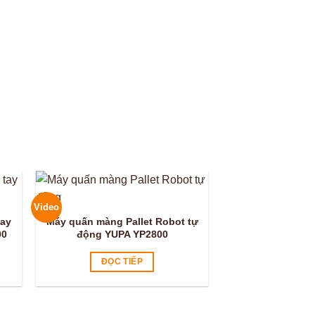
DÂY CHUYỀN MÁ
ĐỘ
ĐỌC T
Video
Video
tay
Máy quấn màng Pallet Robot tự
00
động YUPA YP2800
ĐỌC TIẾP