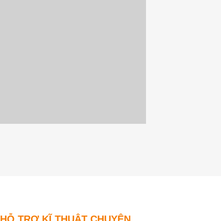
HỖ TRỢ KĨ THUẬT CHUYÊN