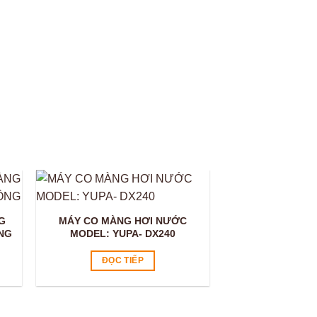
Video
G
MÁY CO MÀNG HƠI NƯỚC
NG
MODEL: YUPA- DX240
ĐỌC TIẾP