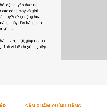
phối độc quyền thương
o các dòng máy và giải
iải quyết về tự động hóa
o màng, máy dán băng keo
huyên sâu.
 hành vượt trội, giúp doanh
ng định vị thế chuyên nghiệp
HÁP
SẢN PHẨM CHÍNH HÃNG