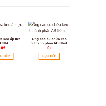
a keo áp lực
Ống cao su chứa keo
U304
2 thành phần AB 50ml
0
₫
0
₫
C TIẾP
ĐỌC TIẾP
Ống trộn tĩnh keo
thành phần đặc 
RM 12- 16
0
₫
ĐỌC TIẾP