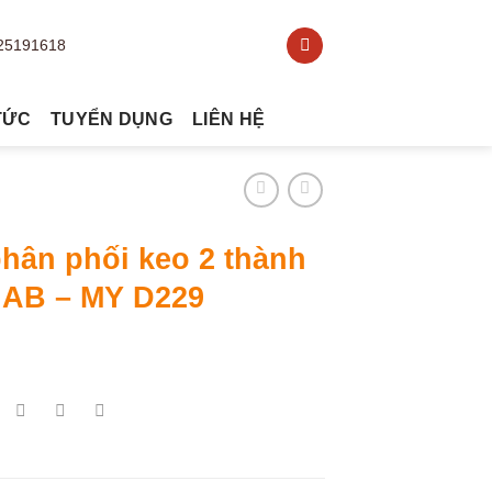
TỨC
TUYỂN DỤNG
LIÊN HỆ
hân phối keo 2 thành
 AB – MY D229