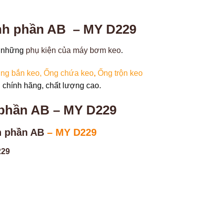
ành phần AB – MY D229
ố những
phụ kiện của máy bơm keo
.
ng bắn keo
, Ống chứa keo
,
Ống trộn keo
chính hãng, chất lượng cao.
 phần AB – MY D229
h phần AB
– MY D229
229