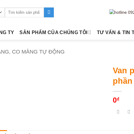
Tìm
kiếm:
ÔNG TY
SẢN PHẨM CỦA CHÚNG TÔI
TƯ VẤN & TIN 
ÀNG, CO MÀNG TỰ ĐỘNG
Van p
phần
0
₫