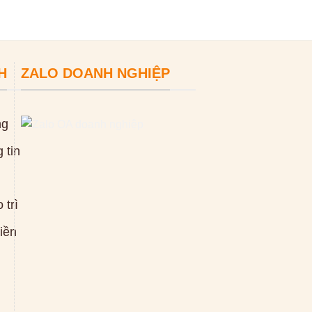
H
ZALO DOANH NGHIỆP
ng
 tin
 trì
tiền