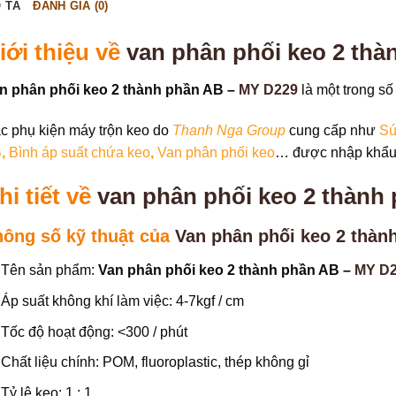
 TẢ
ĐÁNH GIÁ (0)
iới thiệu về
van phân phối keo 2 th
n phân phối keo 2 thành phần AB –
MY D229
là một trong s
c phụ kiện máy trộn keo do
Thanh Nga Group
cung cấp như
Sú
B
,
Bình áp suất chứa keo
,
Van phân phối keo
… được nhập khẩu 
hi tiết về
van phân phối keo 2 thành
hông số kỹ thuật của
Van phân phối keo 2 thàn
Tên sản phẩm:
Van phân phối keo 2 thành phần AB –
MY D
Áp suất không khí làm việc: 4-7kgf / cm
Tốc độ hoạt động: <300 / phút
Chất liệu chính: POM, fluoroplastic, thép không gỉ
Tỷ lệ keo: 1 : 1