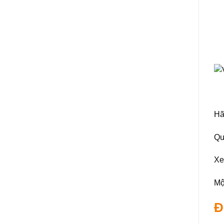
Hã
Qu
Xe
Mộ
Đ