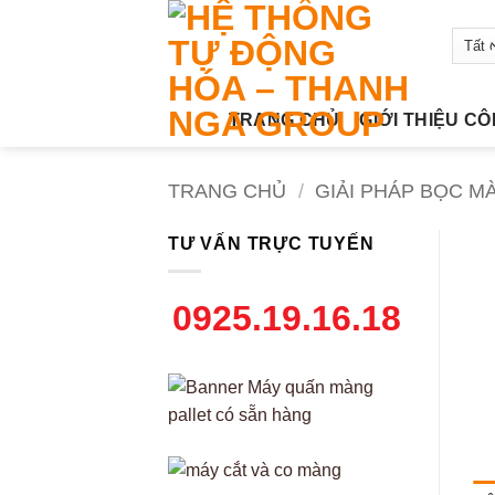
Bỏ
qua
nội
dung
TRANG CHỦ
GIỚI THIỆU C
TRANG CHỦ
/
GIẢI PHÁP BỌC M
TƯ VẤN TRỰC TUYẾN
0925.19.16.18