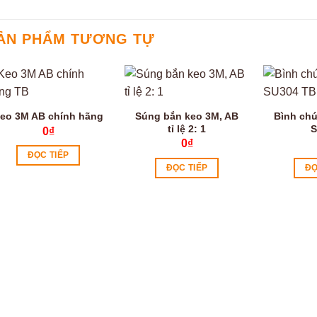
ẢN PHẨM TƯƠNG TỰ
Súng bắn keo 3M, AB
Bình chứ
eo 3M AB chính hãng
tỉ lệ 2: 1
S
0
₫
0
₫
ĐỌC TIẾP
ĐỌC TIẾP
ĐỌ