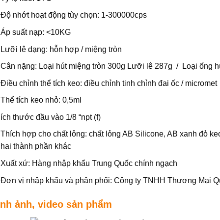
Độ nhớt hoạt động tùy chọn: 1-300000cps
Áp suất nạp: <10KG
Lưỡi lê dạng: hỗn hợp / miệng tròn
Cân nặng: Loại hút miệng tròn 300g Lưỡi lê 287g / Loại ống h
Điều chỉnh thể tích keo: điều chỉnh tinh chỉnh đai ốc / micromet
Thể tích keo nhỏ: 0,5ml
ích thước đầu vào 1/8 “npt (f)
Thích hợp cho chất lỏng: chất lỏng AB Silicone, AB xanh đỏ ke
hai thành phần khác
Xuất xứ: Hàng nhập khẩu Trung Quốc chính ngạch
Đơn vị nhập khẩu và phân phối: Công ty TNHH Thương Mại 
ình ảnh, video sản phẩm