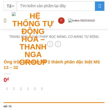
Bỏ
Tìm
qua
kiếm:
nội
dung
TRANG CHỦ
/
GIẢI PHÁP BỌC MÀNG, CO MÀNG TỰ ĐỘNG
Ống trộn tĩnh keo Ab 2 thành phần đặc biệt MS
13 – 32
0
₫
MÔ TẢ