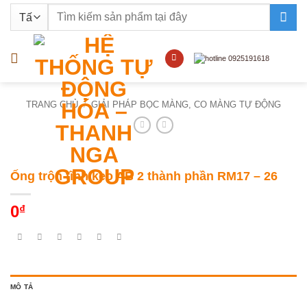
Bỏ
Tìm
qua
kiếm:
nội
dung
TRANG CHỦ
/
GIẢI PHÁP BỌC MÀNG, CO MÀNG TỰ ĐỘNG
Ống trộn tĩnh keo AB 2 thành phần RM17 – 26
0
₫
MÔ TẢ