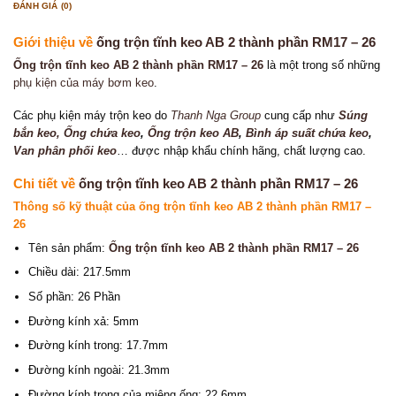
ĐÁNH GIÁ (0)
Giới thiệu về
ống trộn tĩnh keo AB 2 thành phần RM17 – 26
Ống trộn tĩnh keo AB 2 thành phần RM17 – 26
là một trong số những
phụ kiện của máy bơm keo
.
Các phụ kiện máy trộn keo do
Thanh Nga Group
cung cấp như
Súng
bắn keo
, Ống chứa keo
,
Ống trộn keo AB
,
Bình áp suất chứa keo
,
Van phân phối keo
… được nhập khẩu chính hãng, chất lượng cao.
Chi tiết về
ống trộn tĩnh keo AB 2 thành phần RM17 – 26
Thông số kỹ thuật của
ống trộn tĩnh keo AB 2 thành phần RM17 –
26
Tên sản phẩm:
Ống trộn tĩnh keo AB 2 thành phần RM17 – 26
Chiều dài: 217.5mm
Số phần: 26 Phần
Đường kính xả: 5mm
Đường kính trong: 17.7mm
Đường kính ngoài: 21.3mm
Đường kính trong của miệng ống: 22.6mm