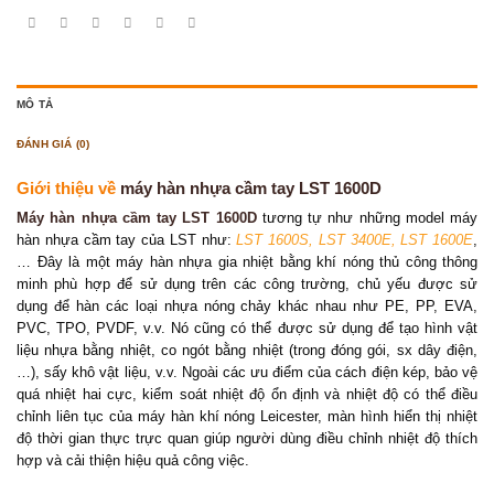
MÔ TẢ
ĐÁNH GIÁ (0)
Giới thiệu về
máy hàn nhựa cầm tay LST 1600D
Máy hàn nhựa cầm tay LST 1600D
tương tự như những model máy
hàn nhựa cầm tay của LST như:
LST 1600S
,
LST 3400E
,
LST 1600E
,
… Đây là một máy hàn nhựa gia nhiệt bằng khí nóng thủ công thông
minh phù hợp để sử dụng trên các công trường, chủ yếu được sử
dụng để hàn các loại nhựa nóng chảy khác nhau như PE, PP, EVA,
PVC, TPO, PVDF, v.v. Nó cũng có thể được sử dụng để tạo hình vật
liệu nhựa bằng nhiệt, co ngót bằng nhiệt (trong đóng gói, sx dây điện,
…), sấy khô vật liệu, v.v. Ngoài các ưu điểm của cách điện kép, bảo vệ
quá nhiệt hai cực, kiểm soát nhiệt độ ổn định và nhiệt độ có thể điều
chỉnh liên tục của máy hàn khí nóng Leicester, màn hình hiển thị nhiệt
độ thời gian thực trực quan giúp người dùng điều chỉnh nhiệt độ thích
hợp và cải thiện hiệu quả công việc.