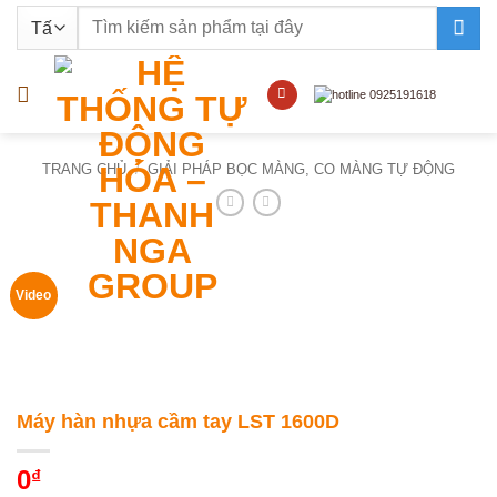
Bỏ
Tìm
qua
kiếm:
nội
dung
TRANG CHỦ
/
GIẢI PHÁP BỌC MÀNG, CO MÀNG TỰ ĐỘNG
Video
Máy hàn nhựa cầm tay LST 1600D
0
₫