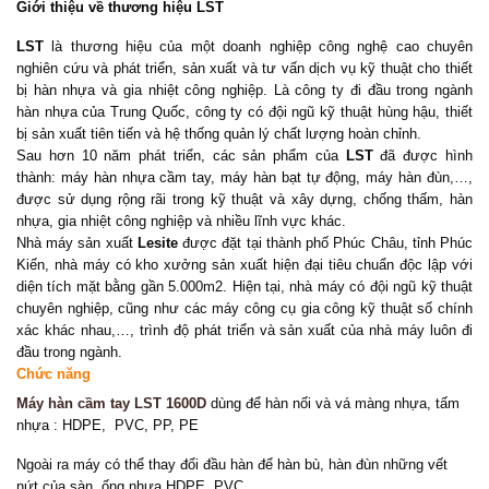
Giới thiệu về thương hiệu LST
LST
là thương hiệu của một doanh nghiệp công nghệ cao chuyên
nghiên cứu và phát triển, sản xuất và tư vấn dịch vụ kỹ thuật cho thiết
bị hàn nhựa và gia nhiệt công nghiệp. Là công ty đi đầu trong ngành
hàn nhựa của Trung Quốc, công ty có đội ngũ kỹ thuật hùng hậu, thiết
bị sản xuất tiên tiến và hệ thống quản lý chất lượng hoàn chỉnh.
Sau hơn 10 năm phát triển, các sản phẩm của
LST
đã được hình
thành: máy hàn nhựa cầm tay, máy hàn bạt tự động, máy hàn đùn,…,
được sử dụng rộng rãi trong kỹ thuật và xây dựng, chống thấm, hàn
nhựa, gia nhiệt công nghiệp và nhiều lĩnh vực khác.
Nhà máy sản xuất
Lesite
được đặt tại thành phố Phúc Châu, tỉnh Phúc
Kiến, nhà máy có kho xưởng sản xuất hiện đại tiêu chuẩn độc lập với
diện tích mặt bằng gần 5.000m2. Hiện tại, nhà máy có đội ngũ kỹ thuật
chuyên nghiệp, cũng như các máy công cụ gia công kỹ thuật số chính
xác khác nhau,…, trình độ phát triển và sản xuất của nhà máy luôn đi
đầu trong ngành.
Chức năng
Máy hàn cầm tay LST 1600D
dùng để hàn nối và vá màng nhựa, tấm
nhựa : HDPE, PVC, PP, PE
Ngoài ra máy có thể thay đổi đầu hàn để hàn bù, hàn đùn những vết
nứt của sàn, ống nhựa HDPE, PVC,..