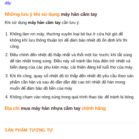
đây
Những lưu ý khi sử dụng
máy hàn cầm tay
Khi sử dụng
máy hàn cầm tay
cần lưu ý:
Không làm rơi máy, thường xuyên loại bỏ bụi ở cửa hút gió để
không khí lưu thông thuận lợi để đảm bảo nhiệt độ ổn định khi thi
công.
Điều chỉnh đến nhiệt độ thấp nhất và thổi một lúc trước khi tắt súng
để tản nhiệt trong súng. Điều này sẽ tránh lão hóa điện trở nhiệt và
biến dạng của các phụ kiện máy, cải thiện đáng kể tuổi thọ của máy.
Khi thi công, quay số nhiệt độ từ thấp đến nhiệt độ yêu cầu theo sản
phẩm cần hàn và sau đó dần dần đặt cao tới nhiệt độ hàn mong
muốn để đảm bảo độ bền của máy
Không chạm vào nòng súng trong quá trình thao tác để tránh bị bỏng
Địa chỉ
mua máy hàn nhựa cầm tay
chính hãng
SẢN PHẨM TƯƠNG TỰ