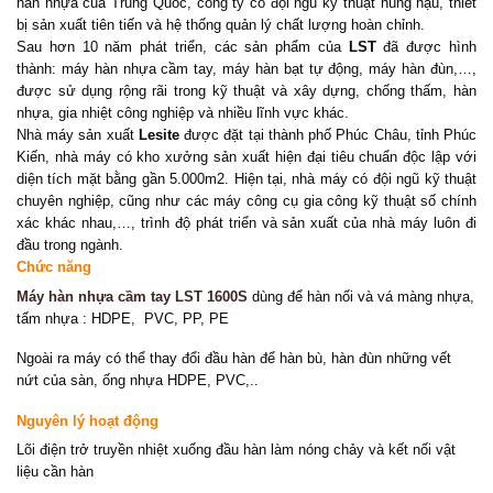
hàn nhựa của Trung Quốc, công ty có đội ngũ kỹ thuật hùng hậu, thiết
bị sản xuất tiên tiến và hệ thống quản lý chất lượng hoàn chỉnh.
Sau hơn 10 năm phát triển, các sản phẩm của
LST
đã được hình
thành: máy hàn nhựa cầm tay, máy hàn bạt tự động, máy hàn đùn,…,
được sử dụng rộng rãi trong kỹ thuật và xây dựng, chống thấm, hàn
nhựa, gia nhiệt công nghiệp và nhiều lĩnh vực khác.
Nhà máy sản xuất
Lesite
được đặt tại thành phố Phúc Châu, tỉnh Phúc
Kiến, nhà máy có kho xưởng sản xuất hiện đại tiêu chuẩn độc lập với
diện tích mặt bằng gần 5.000m2. Hiện tại, nhà máy có đội ngũ kỹ thuật
chuyên nghiệp, cũng như các máy công cụ gia công kỹ thuật số chính
xác khác nhau,…, trình độ phát triển và sản xuất của nhà máy luôn đi
đầu trong ngành.
Chức năng
Máy hàn nhựa cầm tay LST 1600S
dùng để hàn nối và vá màng nhựa,
tấm nhựa : HDPE, PVC, PP, PE
Ngoài ra máy có thể thay đổi đầu hàn để hàn bù, hàn đùn những vết
nứt của sàn, ống nhựa HDPE, PVC,..
Nguyên lý hoạt động
Lõi điện trở truyền nhiệt xuống đầu hàn làm nóng chảy và kết nối vật
liệu cần hàn