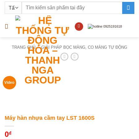
Bỏ
Tìm
qua
kiếm:
nội
dung
TRANG CHỦ
/
GIẢI PHÁP BỌC MÀNG, CO MÀNG TỰ ĐỘNG
Video
Máy hàn nhựa cầm tay LST 1600S
0
₫