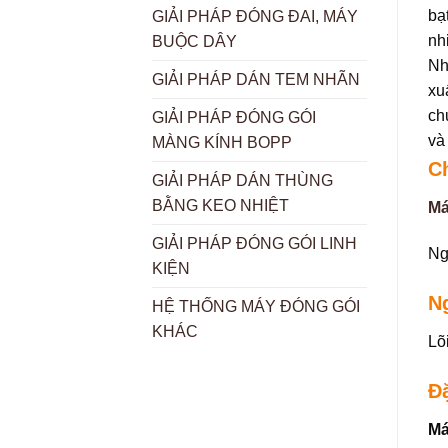
bạ
GIẢI PHÁP ĐÓNG ĐAI, MÁY
nh
BUỘC DÂY
Nh
GIẢI PHÁP DÁN TEM NHÃN
xu
ch
GIẢI PHÁP ĐÓNG GÓI
và
MÀNG KÍNH BOPP
C
GIẢI PHÁP DÁN THÙNG
BẰNG KEO NHIỆT
Má
GIẢI PHÁP ĐÓNG GÓI LINH
Ng
KIỆN
N
HỆ THỐNG MÁY ĐÓNG GÓI
KHÁC
Lõ
Đặ
Má