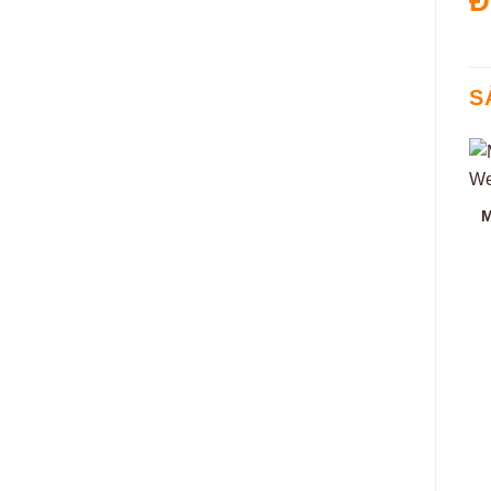
Đ
S
M