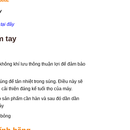
1600E
y
tại đây
m tay
 không khí lưu thông thuận lợi để đảm bảo
súng để tản nhiệt trong súng. Điều này sẽ
 cải thiện đáng kể tuổi thọ của máy.
heo sản phẩm cần hàn và sau đó dần dần
áy
ị bỏng