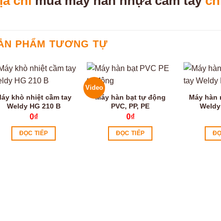
ịa chỉ
mua máy hàn nhựa cầm tay
ch
ẢN PHẨM TƯƠNG TỰ
Video
áy khò nhiệt cầm tay
Máy hàn bạt tự động
Máy hàn 
Weldy HG 210 B
PVC, PP, PE
Weldy
0
₫
0
₫
ĐỌC TIẾP
ĐỌC TIẾP
ĐỌ