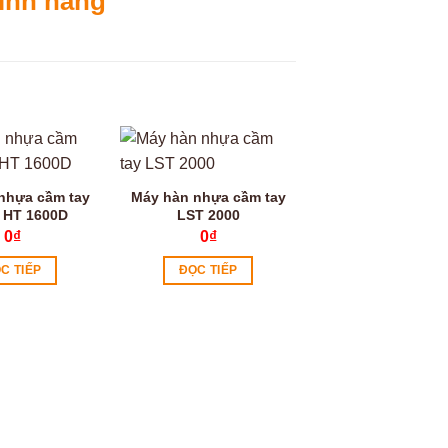
ính hãng
Video
nhựa cầm tay
Máy hàn nhựa cầm tay
 HT 1600D
LST 2000
0
₫
0
₫
C TIẾP
ĐỌC TIẾP
Máy hàn bạt H
0
₫
ĐỌC TIẾP