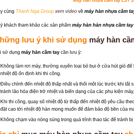
Máy hàn nhựa cầm tay LST 
y cùng
Thanh Nga Group
xem video
về
máy hàn nhựa cầm ta
ý khách tham khảo các sản phẩm
máy hàn hàn nhựa cầm tay
hững lưu ý khi sử dụng
máy hàn cầ
i sử dụng
máy hàn cầm tay
cần lưu ý:
Không làm rơi máy, thường xuyên loại bỏ bụi ở cửa hút gió để
nhiệt độ ổn định khi thi công.
Điều chỉnh đến nhiệt độ thấp nhất và thổi một lúc trước khi tắt 
tránh lão hóa điện trở nhiệt và biến dạng của các phụ kiện máy,
Khi thi công, quay số nhiệt độ từ thấp đến nhiệt độ yêu cầu t
đặt cao tới nhiệt độ hàn mong muốn để đảm bảo độ bền của m
Không chạm vào nòng súng trong quá trình thao tác để tránh b