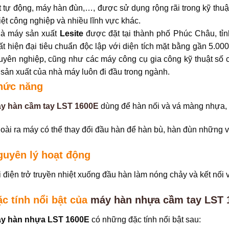
t tự động, máy hàn đùn,…, được sử dụng rộng rãi trong kỹ thuậ
iệt công nghiệp và nhiều lĩnh vực khác.
à máy sản xuất
Lesite
được đặt tại thành phố Phúc Châu, tỉ
ất hiện đại tiêu chuẩn độc lập với diện tích mặt bằng gần 5.00
uyên nghiệp, cũng như các máy công cụ gia công kỹ thuật số ch
 sản xuất của nhà máy luôn đi đầu trong ngành.
hức năng
y hàn cầm tay LST 1600E
dùng để hàn nối và vá màng nhựa,
oài ra máy có thể thay đổi đầu hàn để hàn bù, hàn đùn những 
guyên lý hoạt động
i điện trở truyền nhiệt xuống đầu hàn làm nóng chảy và kết nối v
c tính nổi bật của
máy hàn nhựa cầm tay LST 
y hàn nhựa LST 1600E
có những đặc tính nổi bật sau: