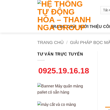
Bỏ
qua
nội
dung
TRANG CHỦ
GIỚI THIỆU C
TRANG CHỦ
/
GIẢI PHÁP BỌC M
TƯ VẤN TRỰC TUYẾN
0925.19.16.18