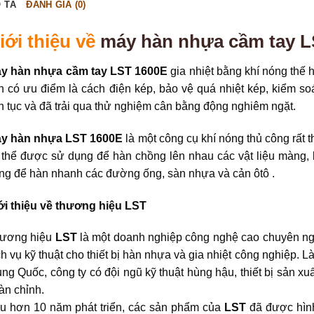
 TẢ
ĐÁNH GIÁ (0)
iới thiệu về
máy hàn nhựa cầm tay L
y hàn nhựa cầm tay LST 1600E
gia nhiệt bằng khí nóng thế 
n có ưu điểm là cách điện kép, bảo vệ quá nhiệt kép, kiểm soá
ên tục và đã trải qua thử nghiệm cân bằng động nghiêm ngặt.
y hàn nhựa LST 1600E
là một công cụ khí nóng thủ công rất 
 thể được sử dụng để hàn chồng lên nhau các vật liệu màng, 
ng để hàn nhanh các đường ống, sàn nhựa và cản ôtô .
ới thiệu về thương hiệu LST
ương hiệu
LST
là một doanh nghiệp công nghệ cao chuyên nghi
ch vụ kỹ thuật cho thiết bị hàn nhựa và gia nhiệt công nghiệp. 
ung Quốc, công ty có đội ngũ kỹ thuật hùng hậu, thiết bị sản xuấ
àn chỉnh.
u hơn 10 năm phát triển, các sản phẩm của
LST
đã được hình