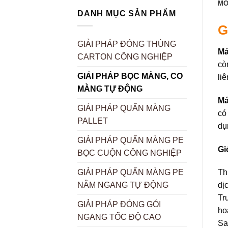
MÔ
DANH MỤC SẢN PHẨM
G
GIẢI PHÁP ĐÓNG THÙNG
Má
CARTON CÔNG NGHIỆP
cò
GIẢI PHÁP BỌC MÀNG, CO
li
MÀNG TỰ ĐỘNG
Má
GIẢI PHÁP QUẤN MÀNG
có
PALLET
dụ
GIẢI PHÁP QUẤN MÀNG PE
Gi
BỌC CUỘN CÔNG NGHIỆP
Th
GIẢI PHÁP QUẤN MÀNG PE
dị
NẰM NGANG TỰ ĐỘNG
Tr
GIẢI PHÁP ĐÓNG GÓI
ho
NGANG TỐC ĐỘ CAO
Sa