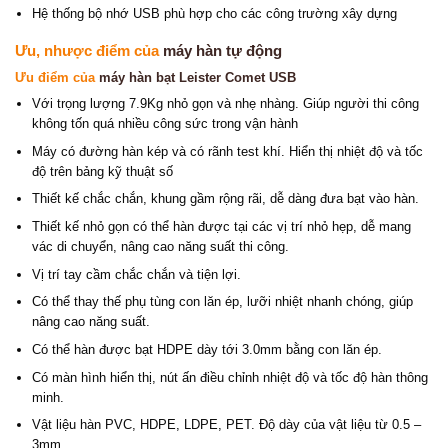
Hệ thống bộ nhớ USB phù hợp cho các công trường xây dựng
Ưu, nhược điểm của
máy hàn tự động
Ưu điểm của
máy hàn bạt Leister Comet USB
Với trọng lượng 7.9Kg nhỏ gọn và nhẹ nhàng. Giúp người thi công
không tốn quá nhiều công sức trong vận hành
Máy có đường hàn kép và có rãnh test khí. Hiển thị nhiệt độ và tốc
độ trên bảng kỹ thuật số
Thiết kế chắc chắn, khung gầm rộng rãi, dễ dàng đưa bạt vào hàn.
Thiết kế nhỏ gọn có thể hàn được tại các vị trí nhỏ hẹp, dễ mang
vác di chuyển, nâng cao năng suất thi công.
Vị trí tay cầm chắc chắn và tiện lợi.
Có thể thay thế phụ tùng con lăn ép, lưỡi nhiệt nhanh chóng, giúp
nâng cao năng suất.
Có thể hàn được bạt HDPE dày tới 3.0mm bằng con lăn ép.
Có màn hình hiển thị, nút ấn điều chỉnh nhiệt độ và tốc độ hàn thông
minh.
Vật liệu hàn PVC, HDPE, LDPE, PET. Độ dày của vật liệu từ 0.5 –
3mm