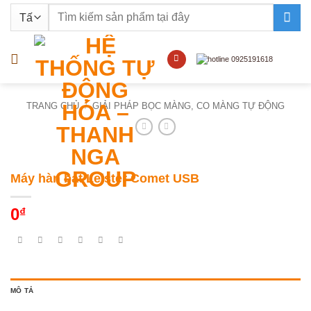
Bỏ
Tìm
qua
kiếm:
nội
dung
TRANG CHỦ
/
GIẢI PHÁP BỌC MÀNG, CO MÀNG TỰ ĐỘNG
Máy hàn bạt Leister Comet USB
0
₫
MÔ TẢ