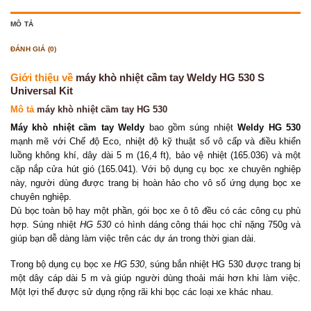
MÔ TẢ
ĐÁNH GIÁ (0)
Giới thiệu về
máy khò nhiệt cầm tay Weldy HG 530 S
Universal Kit
Mô tả
máy khò nhiệt cầm tay HG 530
Máy khò nhiệt cầm tay Weldy
bao gồm súng nhiệt
Weldy HG 530
mạnh mẽ với Chế độ Eco, nhiệt độ kỹ thuật số vô cấp và điều khiển
luồng không khí, dây dài 5 m (16,4 ft), bảo vệ nhiệt (165.036) và một
cặp nắp cửa hút gió (165.041). Với bộ dụng cụ bọc xe chuyên nghiệp
này, người dùng được trang bị hoàn hảo cho vô số ứng dụng bọc xe
chuyên nghiệp.
Dù bọc toàn bộ hay một phần, gói bọc xe ô tô đều có các công cụ phù
hợp. Súng nhiệt
HG 530
có hình dáng công thái học chỉ nặng 750g và
giúp bạn dễ dàng làm việc trên các dự án trong thời gian dài.
Trong bộ dụng cụ bọc xe
HG 530
, súng bắn nhiệt HG 530 được trang bị
một dây cáp dài 5 m và giúp người dùng thoải mái hơn khi làm việc.
Một lợi thế được sử dụng rộng rãi khi bọc các loại xe khác nhau.