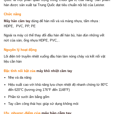
hàn được sản xuất tại Trung Quốc đạt tiêu chuẩn nội bộ của Leister.
Chức năng
Máy hàn cầm tay
dùng để hàn nối và vá màng nhựa, tấm nhựa :
HDPE, PVC, PP, PE
Ngoài ra máy có thể thay đổi đầu hàn để hàn bù, hàn đùn những vết
nứt của sàn, ống nhựa HDPE, PVC,..
Nguyên lý hoạt động
Lõi điện trở truyền nhiệt xuống đầu hàn làm nóng chảy và kết nối vật
liệu cần hàn
Đặc tính nổi bật của
máy khò nhiệt cầm tay
Nhẹ và đa năng
Hiệu suất cao với khả năng lựa chọn nhiệt độ nhanh chóng từ 80°C
đến 620°C (tương ứng 176°F đến 1148°F)
Phần tử sưởi ấm bằng gốm
Tay cầm công thái học giúp sử dụng không mỏi
Ưu, nhược điểm của
máy hàn cầm tay