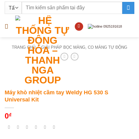
Bỏ
Tìm
qua
kiếm:
nội
dung
TRANG CHỦ
/
GIẢI PHÁP BỌC MÀNG, CO MÀNG TỰ ĐỘNG
Máy khò nhiệt cầm tay Weldy HG 530 S
Universal Kit
0
₫