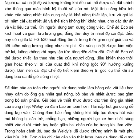
Ngoài ra, cả nhiệt độ và lượng không khí đều có thể được cài đặt chính
xác thông qua màn hình kỹ thuật số của nó. Một tính năng hữu ích
khác của súng nhiệt tiện dụng này là khả năng thiết lập, lưu và gọi lại
tới năm cài đặt nhiệt độ và thể tích không khí khác nhau cho các dự án
và vật liệu cụ thể. Khi người dùng tạm dừng công việc, Chế độ Eco sẽ
kích hoạt và giảm lưu lượng gió, đồng thời duy trì nhiệt độ cài đặt. Điều
này có nghĩa là HG 530 hoạt động êm ái trong thời gian nghỉ giải lao và
tiết kiệm năng lượng cũng như chi phí. Khi súng nhiệt được làm việc
trở lại, luồng không khí ngay lập tức tăng đến điểm đặt. Chế độ Eco có
thể được thiết lập theo nhu cầu của người dùng, điều khiển theo thời
gian hoặc theo vị trí của quạt thổi khí nóng (góc 90° hướng xuống
dưới). Bạn nên cài đặt Chế độ tiết kiệm theo vị trí góc cụ thể khi sử
dụng bao da để giữ súng nhiệt.
Để đảm bảo an toàn cho người sử dụng hoặc làm hỏng các vật liệu bọc
nhạy cảm do ống gia nhiệt quá nóng, bộ bảo vệ nhiệt được bao gồm
trong bộ sản phẩm. Giỏ bảo vệ thiết thực được đặt trên ống gia nhiệt
của súng nhiệt
Weldy
và đảm bảo an toàn hơn. Hai nắp hút gió cũng dễ
dàng kẹp vào. Chúng đảm bảo rằng không khí tiếp tục được hút vào
mà không bị cản trở, chẳng hạn, những người bọc xe hơi nhét súng
nhiệt vào dưới cánh tay hoặc giữa hai chân của họ trong khi làm việc.
Trong hoàn cảnh đó, bao da Weldy’s đã được chứng minh là một phụ
kiện hữu ích. Đơn giản chỉ cần gắn vào thắt lưng, bao da dùng để đựng