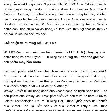
súng bắn nhiệt khi giải lao. Ngay sau khi
HG 530
được đặt vào bao da,
nó sẽ chuyển sang chế độ Eco (nếu nó được kích hoạt và đặt ở chế độ
định vị). Điều này có nghĩa là súng nhiệt luôn ở trong tầm tay khi làm
việc và ngay lập tức sẵn sàng sử dụng khi nó được kéo ra khỏi bao da.
Bộ dụng cụ bọc xe hơi
HG 530
cũng là sản phẩm lý tưởng để sửa
chữa cản, bọc nhựa và đồ hỏng, để làm việc trên nội thất da trên xe
hơi và để loại bỏ các lớp bọc.
Giới thiệu về thương hiệu WELDY
WELDY
được sản xuất theo
tiêu chuẩn
của
LEISTER ( Thụy Sỹ )
về
chức năng và chất lượng – Thương hiệu
đứng đầu trên thế giới
về
sản phẩm
máy hàn nhựa
Các sản phẩm
Weldy
và nhãn hiệu riêng có các thành phần
Weldy
được sản xuất theo tiêu chuẩn Leister về chức năng và chất lượng.
Chúng được bán trên toàn thế giới và đáp ứng các yêu cầu đơn giản
của khách hàng:
“Tốt – Giá cả phải chăng”
Weldy
– thiết bị khí nóng dành cho khách hàng có ngân sách nhỏ. Các
sản phẩm của Weldy đã được phát triển và sản xuất từ ​​năm 2004 tại
Leister Technologies Ltd. ở Thượng Hải, Trung Quốc, theo tiêu chuẩn
của Leister. Các địa điểm sản xuất của Leister ở Thụy Sĩ và Trung
Quốc là một phần quan trọng trong chuỗi giá trị của hãng. Sản phẩm