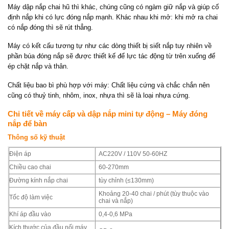
Máy dập nắp chai hũ thì khác, chúng cũng có ngàm giữ nắp và giúp cố
định nắp khi có lực đóng nắp mạnh. Khác nhau khi mở: khi mở ra chai
có nắp đóng thì sẽ rút thẳng.
Máy có kết cấu tương tự như các dòng thiết bị siết nắp tuy nhiên về
phần búa đóng nắp sẽ được thiết kế để lực tác động từ trên xuống để
ép chặt nắp và thân.
Chất liệu bao bì phù hợp với máy: Chất liệu cứng và chắc chắn nên
cũng có thuỷ tinh, nhôm, inox, nhựa thì sẽ là loại nhựa cứng.
Chi tiết về máy cấp và dập nắp mini tự động – Máy đóng
nắp để bàn
Thông số kỹ thuật
Điện áp
AC220V / 110V 50-60HZ
Chiều cao chai
60-270mm
Đường kính nắp chai
tùy chỉnh (≤130mm)
Khoảng 20-40 chai / phút (tùy thuộc vào
Tốc độ làm việc
chai và nắp)
Khí áp đầu vào
0,4-0,6 MPa
Kích thước của đầu nối máy