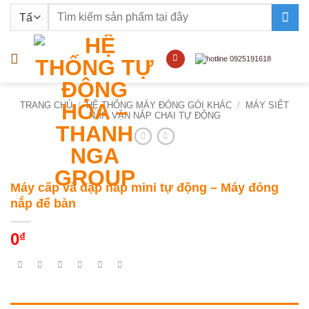
Bỏ
Tìm
qua
kiếm:
nội
dung
TRANG CHỦ
/
HỆ THỐNG MÁY ĐÓNG GÓI KHÁC
/
MÁY SIẾT
NẮP, VẶN NẮP CHAI TỰ ĐỘNG
Máy cấp và dập nắp mini tự động – Máy đóng
nắp để bàn
0
₫