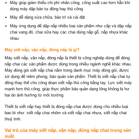
Máy giúp giảm thiểu chi phí nhân công, công suất cao hơn hẳn khi
dùng máy dập bán tự động hay thủ công
Máy dễ dàng sửa chữa, bảo trì và cài đặt
Máy ứng dụng để dập nắp nhiều loại sản phẩm như cấp và dập nắp
chai vang đỏ, chai sữa hay các chai dùng nắp gỗ, nắp nhựa khác
nhau.
Máy siết nắp, vặn nắp, đóng nắp là gì?
Máy siết nắp, vặn nắp, đóng nắp là thiết bị công nghiệp dùng để đóng
nắp chai các sản phẩm được dùng trong nhiều ngành nghề khác nhau.
Máy đóng gói siết nắp chai nằm trong danh mục máy đóng gói, được
sử dụng để niêm phong, bảo quản sản phẩm. Thiết bị siết nắp chai tự
động thay thế cho công đoạn siết nắp thủ công bằng tay. Lực siết máy
mạnh hơn thủ công, giúp thực phẩm bảo quản dạng lỏng không bị hư
hại do ảnh hưởng từ môi trường.
Thiết bị siết nắp hay thiết bị đóng nắp chai được dùng cho nhiều loại
bao bì như: siết nắp chai nhôm và siết nắp chai nhựa, siết nắp chai
thuỷ tinh.
Vai trò của máy siết nắp, vặn nắp, đóng nắp chai trong sản
xuất