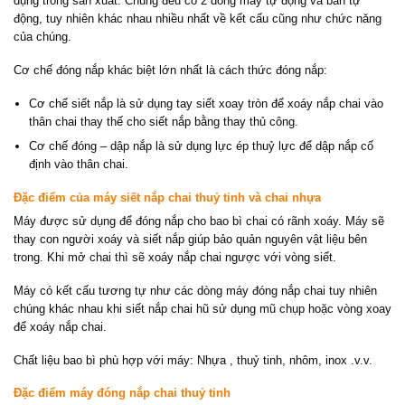
dụng trong sản xuất. Chúng đều có 2 dòng máy tự động và bán tự
động, tuy nhiên khác nhau nhiều nhất về kết cấu cũng như chức năng
của chúng.
Cơ chế đóng nắp khác biệt lớn nhất là cách thức đóng nắp:
Cơ chế siết nắp là sử dụng tay siết xoay tròn để xoáy nắp chai vào
thân chai thay thế cho siết nắp bằng thay thủ công.
Cơ chế đóng – dập nắp là sử dụng lực ép thuỷ lực để dập nắp cố
định vào thân chai.
Đặc điểm của máy siết nắp chai thuỷ tinh và chai nhựa
Máy được sử dụng để đóng nắp cho bao bì chai có rãnh xoáy. Máy sẽ
thay con người xoáy và siết nắp giúp bảo quản nguyên vật liệu bên
trong. Khi mở chai thì sẽ xoáy nắp chai ngược với vòng siết.
Máy có kết cấu tương tự như các dòng máy đóng nắp chai tuy nhiên
chúng khác nhau khi siết nắp chai hũ sử dụng mũ chụp hoặc vòng xoay
để xoáy nắp chai.
Chất liệu bao bì phù hợp với máy: Nhựa , thuỷ tinh, nhôm, inox .v.v.
Đặc điểm máy đóng nắp chai thuỷ tinh