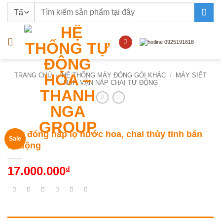
Bỏ
Tìm
qua
kiếm:
nội
dung
TRANG CHỦ
/
HỆ THỐNG MÁY ĐÓNG GÓI KHÁC
/
MÁY SIẾT
NẮP, VẶN NẮP CHAI TỰ ĐỘNG
Máy đóng nắp lọ nước hoa, chai thủy tinh bán
Sale
tự động
17.000.000
₫