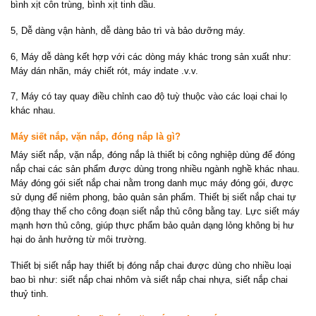
bình xịt côn trùng, bình xịt tinh dầu.
5, Dễ dàng vận hành, dễ dàng bảo trì và bảo dưỡng máy.
6, Máy dễ dàng kết hợp với các dòng máy khác trong sản xuất như:
Máy dán nhãn, máy chiết rót, máy indate .v.v.
7, Máy có tay quay điều chỉnh cao độ tuỳ thuộc vào các loại chai lọ
khác nhau.
Máy siết nắp, vặn nắp, đóng nắp là gì?
Máy siết nắp, vặn nắp, đóng nắp là thiết bị công nghiệp dùng để đóng
nắp chai các sản phẩm được dùng trong nhiều ngành nghề khác nhau.
Máy đóng gói siết nắp chai nằm trong danh mục máy đóng gói, được
sử dụng để niêm phong, bảo quản sản phẩm. Thiết bị siết nắp chai tự
động thay thế cho công đoạn siết nắp thủ công bằng tay. Lực siết máy
mạnh hơn thủ công, giúp thực phẩm bảo quản dạng lỏng không bị hư
hại do ảnh hưởng từ môi trường.
Thiết bị siết nắp hay thiết bị đóng nắp chai được dùng cho nhiều loại
bao bì như: siết nắp chai nhôm và siết nắp chai nhựa, siết nắp chai
thuỷ tinh.