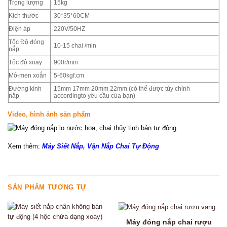
Trọng lượng
15kg
Kích thước
30*35*60CM
Điện áp
220V/50HZ
Tốc Độ đóng
10-15 chai /min
nắp
Tốc độ xoay
900r/min
Mô-men xoắn
5-60kgf.cm
Đường kính
15mm 17mm 20mm 22mm (có thể được tùy chỉnh
nắp
accordingto yêu cầu của bạn)
Video, hình ảnh sản phẩm
Xem thêm:
Máy Siết Nắp, Vặn Nắp Chai Tự Động
SẢN PHẨM TƯƠNG TỰ
Máy đóng nắp chai rượu