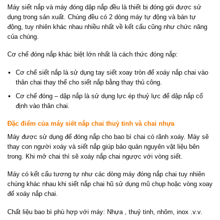
Máy siết nắp và máy đóng dập nắp đều là thiết bị đóng gói được sử
dụng trong sản xuất. Chúng đều có 2 dòng máy tự động và bán tự
động, tuy nhiên khác nhau nhiều nhất về kết cấu cũng như chức năng
của chúng.
Cơ chế đóng nắp khác biệt lớn nhất là cách thức đóng nắp:
Cơ chế siết nắp là sử dụng tay siết xoay tròn để xoáy nắp chai vào
thân chai thay thế cho siết nắp bằng thay thủ công.
Cơ chế đóng – dập nắp là sử dụng lực ép thuỷ lực để dập nắp cố
định vào thân chai.
Đặc điểm của máy siết nắp chai thuỷ tinh và chai nhựa
Máy được sử dụng để đóng nắp cho bao bì chai có rãnh xoáy. Máy sẽ
thay con người xoáy và siết nắp giúp bảo quản nguyên vật liệu bên
trong. Khi mở chai thì sẽ xoáy nắp chai ngược với vòng siết.
Máy có kết cấu tương tự như các dòng máy đóng nắp chai tuy nhiên
chúng khác nhau khi siết nắp chai hũ sử dụng mũ chụp hoặc vòng xoay
để xoáy nắp chai.
Chất liệu bao bì phù hợp với máy: Nhựa , thuỷ tinh, nhôm, inox .v.v.