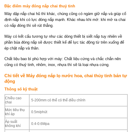
Đặc điểm máy đóng nắp chai thuỷ tinh
Máy dập nắp chai hũ thì khác, chúng cũng có ngàm giữ nắp và giúp cố
định nắp khi có lực đóng nắp mạnh. Khác nhau khi mở: khi mở ra chai
có nắp đóng thì sẽ rút thẳng.
Máy có kết cấu tương tự như các dòng thiết bị siết nắp tuy nhiên về
phần búa đóng nắp sẽ được thiết kế để lực tác động từ trên xuống để
ép chặt nắp và thân.
Chất liệu bao bì phù hợp với máy: Chất liệu cứng và chắc chắn nên
cũng có thuỷ tinh, nhôm, inox, nhựa thì sẽ là loại nhựa cứng.
Chi tiết về Máy đóng nắp lọ nước hoa, chai thủy tinh bán tự
động
Thông số kỹ thuật
Chiều cao
5-200mm có thể có thể điều chỉnh
chai
Mức tiêu thụ
0.5m/phút
khí áp
Áp suất
0.4-0.6Mpa
không khí