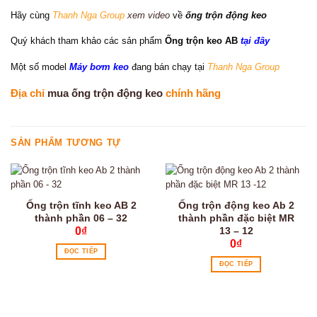
Hãy cùng
Thanh Nga Group
xem video
về
ống trộn động keo
Quý khách tham khảo các sản phẩm
Ống trộn keo AB
tại đây
Một số model
Máy bơm keo
đang bán chạy tại
Thanh Nga Group
Địa chỉ
mua ống trộn động keo
chính hãng
SẢN PHẨM TƯƠNG TỰ
Ống trộn tĩnh keo AB 2
Ống trộn động keo Ab 2
thành phần 06 – 32
thành phần đặc biệt MR
13 – 12
0
₫
0
₫
ĐỌC TIẾP
ĐỌC TIẾP