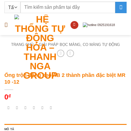
Bỏ
Tìm
qua
kiếm:
nội
dung
TRANG CHỦ
/
GIẢI PHÁP BỌC MÀNG, CO MÀNG TỰ ĐỘNG
Ống trộn động keo AB 2 thành phần đặc biệt MR
10 -12
0
₫
MÔ TẢ