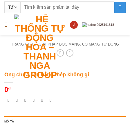
Bỏ
Tìm
qua
kiếm:
nội
dung
TRANG CHỦ
/
GIẢI PHÁP BỌC MÀNG, CO MÀNG TỰ ĐỘNG
Ống chứa keo bằng thép không gỉ
0
₫
MÔ TẢ