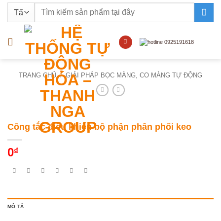
Bỏ
Tìm
qua
kiếm:
nội
dung
TRANG CHỦ
/
GIẢI PHÁP BỌC MÀNG, CO MÀNG TỰ ĐỘNG
Công tắc điều khiển bộ phận phân phối keo
0
₫
MÔ TẢ