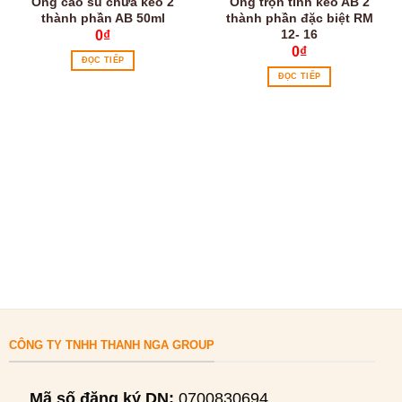
Ống cao su chứa keo 2
Ống trộn tĩnh keo AB 2
thành phần AB 50ml
thành phần đặc biệt RM
12- 16
0
₫
0
₫
ĐỌC TIẾP
ĐỌC TIẾP
CÔNG TY TNHH THANH NGA GROUP
Mã số đăng ký DN:
0700830694