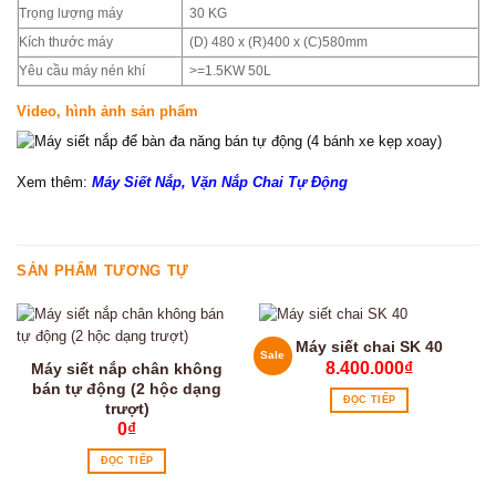
Trọng lượng máy
30 KG
Kích thước máy
(D) 480 x (R)400 x (C)580mm
Yêu cầu máy nén khí
>=1.5KW 50L
Video, hình ảnh sản phẩm
Xem thêm:
Máy Siết Nắp, Vặn Nắp Chai Tự Động
SẢN PHẨM TƯƠNG TỰ
Máy siết chai SK 40
Sale
8.400.000
₫
Máy siết nắp chân không
bán tự động (2 hộc dạng
ĐỌC TIẾP
trượt)
0
₫
ĐỌC TIẾP