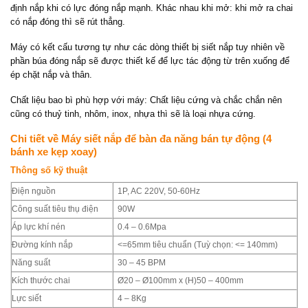
định nắp khi có lực đóng nắp mạnh. Khác nhau khi mở: khi mở ra chai
có nắp đóng thì sẽ rút thẳng.
Máy có kết cấu tương tự như các dòng thiết bị siết nắp tuy nhiên về
phần búa đóng nắp sẽ được thiết kế để lực tác động từ trên xuống để
ép chặt nắp và thân.
Chất liệu bao bì phù hợp với máy: Chất liệu cứng và chắc chắn nên
cũng có thuỷ tinh, nhôm, inox, nhựa thì sẽ là loại nhựa cứng.
Chi tiết về Máy siết nắp để bàn đa năng bán tự động (4
bánh xe kẹp xoay)
Thông số kỹ thuật
Điện nguồn
1P, AC 220V, 50-60Hz
Công suất tiêu thụ điện
90W
Áp lực khí nén
0.4 – 0.6Mpa
Đường kính nắp
<=65mm tiêu chuẩn (Tuỳ chọn: <= 140mm)
Năng suất
30 – 45 BPM
Kích thước chai
Ø20 – Ø100mm x (H)50 – 400mm
Lực siết
4 – 8Kg