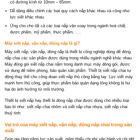
có đường kính từ 10mm – 65mm.
Dễ dàng điều chỉnh các loại quy cách nắp khác nhau và cũng như
lực siết khác nhau.
Ứng cho cho tất cả các loại nắp vặn xoay trong ngành hoá chất,
dược phẩm, mỹ phẩm, thực phẩm, ….
Máy siết nắp, vặn nắp, đóng nắp là gì?
Máy siết nắp, vặn nắp, đóng nắp là thiết bị công nghiệp dùng để đóng
nắp chai các sản phẩm được dùng trong nhiều ngành nghề khác nhau.
Máy đóng gói siết nắp chai nằm trong danh mục máy đóng gói, được
sử dụng để niêm phong, bảo quản sản phẩm. Thiết bị siết nắp chai tự
động thay thế cho công đoạn siết nắp thủ công bằng tay. Lực siết máy
mạnh hơn thủ công, giúp thực phẩm bảo quản dạng lỏng không bị hư
hại do ảnh hưởng từ môi trường.
Thiết bị siết nắp hay thiết bị đóng nắp chai được dùng cho nhiều loại
bao bì như: siết nắp chai nhôm và siết nắp chai nhựa, siết nắp chai
thuỷ tinh.
Vai trò của máy siết nắp, vặn nắp, đóng nắp chai trong sản
xuất
Giúp gia tăng năng lực sản xuất, giảm thiểu chi phí vận hành và chi phí