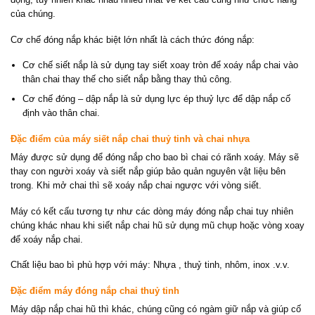
của chúng.
Cơ chế đóng nắp khác biệt lớn nhất là cách thức đóng nắp:
Cơ chế siết nắp là sử dụng tay siết xoay tròn để xoáy nắp chai vào
thân chai thay thế cho siết nắp bằng thay thủ công.
Cơ chế đóng – dập nắp là sử dụng lực ép thuỷ lực để dập nắp cố
định vào thân chai.
Đặc điểm của máy siết nắp chai thuỷ tinh và chai nhựa
Máy được sử dụng để đóng nắp cho bao bì chai có rãnh xoáy. Máy sẽ
thay con người xoáy và siết nắp giúp bảo quản nguyên vật liệu bên
trong. Khi mở chai thì sẽ xoáy nắp chai ngược với vòng siết.
Máy có kết cấu tương tự như các dòng máy đóng nắp chai tuy nhiên
chúng khác nhau khi siết nắp chai hũ sử dụng mũ chụp hoặc vòng xoay
để xoáy nắp chai.
Chất liệu bao bì phù hợp với máy: Nhựa , thuỷ tinh, nhôm, inox .v.v.
Đặc điểm máy đóng nắp chai thuỷ tinh
Máy dập nắp chai hũ thì khác, chúng cũng có ngàm giữ nắp và giúp cố