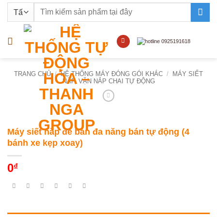
Bỏ
Tìm
qua
kiếm:
nội
dung
TRANG CHỦ
/
HỆ THỐNG MÁY ĐÓNG GÓI KHÁC
/
MÁY SIẾT
NẮP, VẶN NẮP CHAI TỰ ĐỘNG
Máy siết nắp để bàn đa năng bán tự động (4
bánh xe kẹp xoay)
0
₫