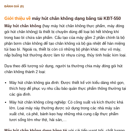
ĐÁNH GIÁ (0)
Giới thiệu về
máy hút chân không dạng băng tải KBT-550
Máy hút chân không
(hay máy hút chân không thực phẩm, máy đóng
gói hút chân không) là thiết bị chuyên dùng để loại bỏ hết không khí
trong bao bì chứa sản phẩm. Cấu tạo của máy gồm 2 phần chính là bộ
phận bơm chân không để tạo chân không và bộ gia nhiệt để hàn miệng
túi bao bì. Ngoài ra, thiết bị còn có những bộ phận khác như vỏ máy,
nắp buồng hút thường được làm từ nhựa cứng, thủy tinh hoặc kim loại.
Dựa theo đối tượng sử dụng, người ta thường chia máy đóng gói hút
chân không thành 2 loại:
Máy hút chân không gia đình: Được thiết kế với kiểu dáng nhỏ gọn,
thích hợp để phục vụ nhu cầu bảo quản thực phẩm thông thường tại
các gia đình.
Máy hút chân không công nghiệp: Có công suất và kích thước khá
lớn. Loại máy này thường được sử dụng trong các nhà máy sản
xuất chè, cà phê, bánh kẹo hay những nhà cung cấp thực phẩm
tươi sống lớn như thịt, hải sản,…
Máy hút chân không dạng băng tải
với cải tiến vượt trội, chất lượng