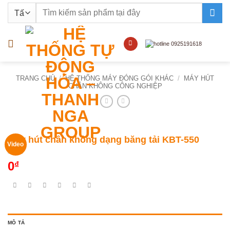
Bỏ
Tìm
qua
kiếm:
nội
dung
TRANG CHỦ
/
HỆ THỐNG MÁY ĐÓNG GÓI KHÁC
/
MÁY HÚT
CHÂN KHÔNG CÔNG NGHIỆP
Máy hút chân không dạng băng tải KBT-550
Video
0
₫
MÔ TẢ