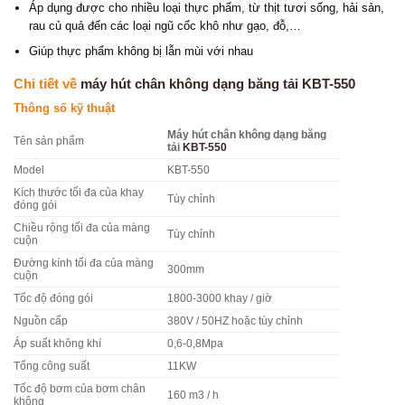
Áp dụng được cho nhiều loại thực phẩm, từ thịt tươi sống, hải sản,
rau củ quả đến các loại ngũ cốc khô như gạo, đỗ,…
Giúp thực phẩm không bị lẫn mùi với nhau
Chi tiết về
máy hút chân không dạng băng tải KBT-550
Thông số kỹ thuật
Máy hút chân không dạng băng
Tên sản phẩm
tải
KBT-550
Model
KBT-550
Kích thước tối đa của khay
Tùy chỉnh
đóng gói
Chiều rộng tối đa của màng
Tùy chỉnh
cuộn
Đường kính tối đa của màng
300mm
cuộn
Tốc độ đóng gói
1800-3000 khay / giờ
Nguồn cấp
380V / 50HZ hoặc tùy chỉnh
Áp suất không khí
0,6-0,8Mpa
Tổng công suất
11KW
Tốc độ bơm của bơm chân
160 m3 / h
không