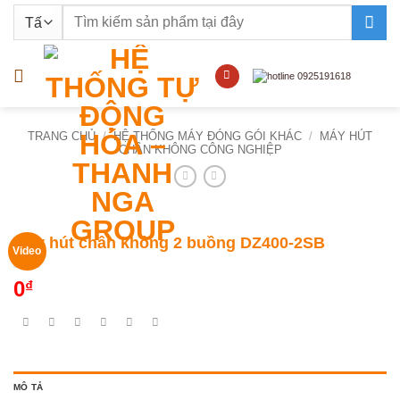
Bỏ
Tìm
qua
kiếm:
nội
dung
TRANG CHỦ
/
HỆ THỐNG MÁY ĐÓNG GÓI KHÁC
/
MÁY HÚT
CHÂN KHÔNG CÔNG NGHIỆP
Máy hút chân không 2 buồng DZ400-2SB
Video
0
₫
MÔ TẢ