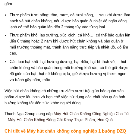
gồm:
Thực phẩm tươi sống: tôm, mực, cá tươi sống,… sau khi được làm
sạch và hút chân không, nếu được bảo quản ở nhiệt độ ngăn đông
lạnh có thể bảo quản lên đến 2 tháng tùy vào từng loại.
Thực phẩm khô: lạp xưởng, xúc xích, cá khô,… có thể bảo quản lên
đến 6 tháng hoặc 2 năm khi được hút chân không và bảo quản ở
môi trường thoáng mát, tránh ánh nắng trực tiếp và nhiệt độ, độ ẩm
cao.
Các loại hạt khô: hạt hướng dương, hạt điều, hạt bí tách vỏ,… hút
chân không và bảo quản trong môi trường khô ráo, có thể giữ được
độ giòn của hạt, hạt sẽ không bị ỉu, giữ được hương vị thơm ngon
và tránh gây nấm, mốc.
Việc hút chân không có những ưu điểm vượt trội giúp bảo quản sản
phẩm được lâu hơn và hạn chế việc sử dụng các chất bảo quản ảnh
hưởng không tốt đến sức khỏe người dùng.
Thanh Nga Group cung cấp
Máy Hút Chân Không Công Nghiệp Cho Túi
–
Máy Hút Chân Không Đóng Gói Khay Thực Phẩm, Hoa Quả
Chi tiết về Máy hút chân không công nghiệp 1 buồng DZQ