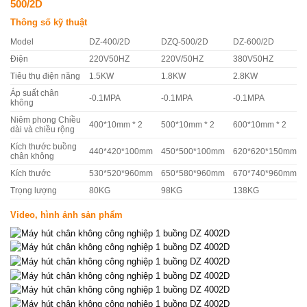
500/2D
Thông số kỹ thuật
Model
DZ-400/2D
DZQ-500/2D
DZ-600/2D
Điện
220V50HZ
220V/50HZ
380V50HZ
Tiêu thụ điện năng
1.5KW
1.8KW
2.8KW
Áp suất chân
-0.1MPA
-0.1MPA
-0.1MPA
không
Niêm phong Chiều
400*10mm * 2
500*10mm * 2
600*10mm * 2
dài và chiều rộng
Kích thước buồng
440*420*100mm
450*500*100mm
620*620*150mm
chân không
Kích thước
530*520*960mm
650*580*960mm
670*740*960mm
Trọng lượng
80KG
98KG
138KG
Video, hình ảnh sản phẩm