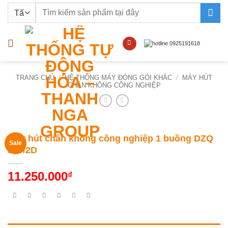
Bỏ
Tìm
qua
kiếm:
nội
dung
TRANG CHỦ
/
HỆ THỐNG MÁY ĐÓNG GÓI KHÁC
/
MÁY HÚT
CHÂN KHÔNG CÔNG NGHIỆP
Máy hút chân không công nghiệp 1 buồng DZQ
Sale
500/2D
11.250.000
₫