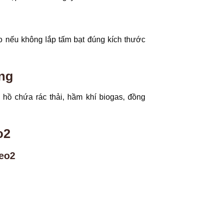
o nếu không lắp tấm bạt đúng kích thước
ng
 hồ chứa rác thải, hầm khí biogas, đồng
o2
eo2