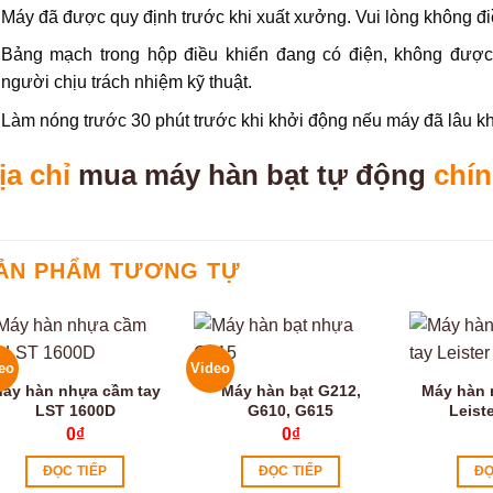
Máy đã được quy định trước khi xuất xưởng. Vui lòng không đi
Bảng mạch trong hộp điều khiển đang có điện, không được
người chịu trách nhiệm kỹ thuật.
Làm nóng trước 30 phút trước khi khởi động nếu máy đã lâu kh
ịa chỉ
mua máy hàn bạt tự động
chín
ẢN PHẨM TƯƠNG TỰ
eo
Video
áy hàn nhựa cầm tay
Máy hàn bạt G212,
Máy hàn 
LST 1600D
G610, G615
Leiste
0
₫
0
₫
ĐỌC TIẾP
ĐỌC TIẾP
ĐỌ