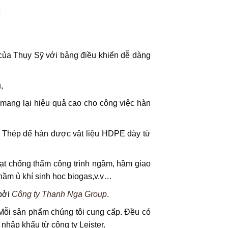
g
của Thụy Sỹ với bảng điều khiển dễ dàng
,
 mang lại hiệu quả cao cho công việc hàn
ulo Thép để hàn được vật liệu HDPE dày từ
t chống thấm công trình ngầm, hầm giao
 hầm ủ khí sinh học biogas,v.v…
bởi
Công ty Thanh Nga Group
.
Mỗi sản phẩm chúng tôi cung cấp. Đều có
hập khẩu từ công ty Leister.