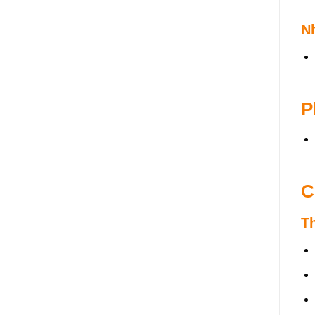
N
P
C
T