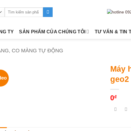
Tìm
kiếm:
ÔNG TY
SẢN PHẨM CỦA CHÚNG TÔI
TƯ VẤN & TIN 
ÀNG, CO MÀNG TỰ ĐỘNG
Máy h
geo2
deo
0
₫