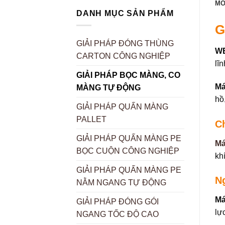
MÔ
DANH MỤC SẢN PHẨM
G
GIẢI PHÁP ĐÓNG THÙNG
W
CARTON CÔNG NGHIỆP
lĩ
GIẢI PHÁP BỌC MÀNG, CO
Má
MÀNG TỰ ĐỘNG
hồ
GIẢI PHÁP QUẤN MÀNG
PALLET
C
GIẢI PHÁP QUẤN MÀNG PE
Má
BỌC CUỘN CÔNG NGHIỆP
kh
GIẢI PHÁP QUẤN MÀNG PE
N
NẰM NGANG TỰ ĐỘNG
Má
GIẢI PHÁP ĐÓNG GÓI
lự
NGANG TỐC ĐỘ CAO