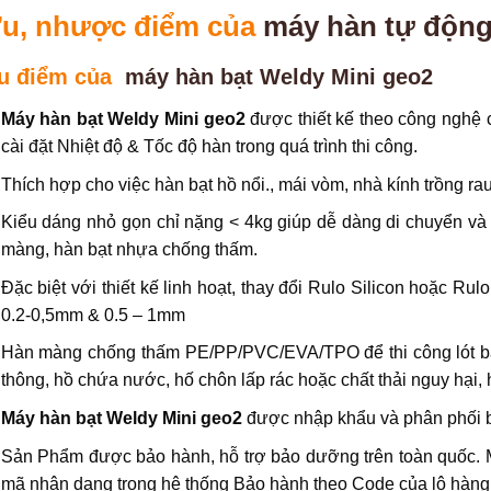
u, nhược điểm của
máy hàn tự độn
u điểm của
máy hàn bạt Weldy Mini geo2
Máy hàn bạt Weldy Mini geo2
được thiết kế theo công nghệ 
cài đặt Nhiệt độ & Tốc độ hàn trong quá trình thi công.
Thích hợp cho việc hàn bạt hồ nổi., mái vòm, nhà kính trồng rau
Kiểu dáng nhỏ gọn chỉ nặng < 4kg giúp dễ dàng di chuyển và
màng, hàn bạt nhựa chống thấm.
Đặc biệt với thiết kế linh hoạt, thay đổi Rulo Silicon hoặc R
0.2-0,5mm & 0.5 – 1mm
Hàn màng chống thấm PE/PP/PVC/EVA/TPO để thi công lót bạ
thông, hồ chứa nước, hố chôn lấp rác hoặc chất thải nguy hại,
Máy hàn bạt Weldy Mini geo2
được nhập khẩu và phân phối 
Sản Phẩm được bảo hành, hỗ trợ bảo dưỡng trên toàn quốc. 
mã nhận dạng trong hệ thống Bảo hành theo Code của lô hàng n