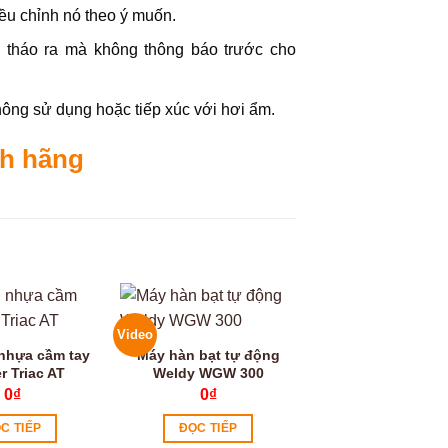
ều chỉnh nó theo ý muốn.
 tháo ra mà không thông báo trước cho
ông sử dụng hoặc tiếp xúc với hơi ẩm.
h hãng
Video
Video
nhựa cầm tay
Máy hàn bạt tự động
r Triac AT
Weldy WGW 300
0
₫
0
₫
C TIẾP
ĐỌC TIẾP