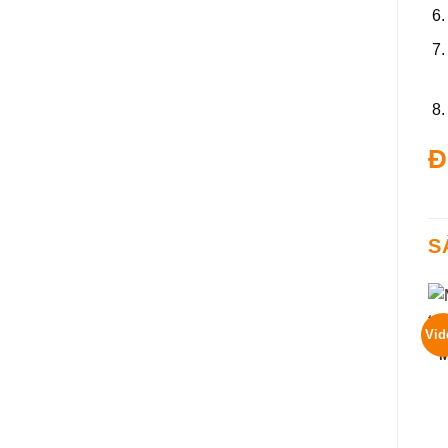
Đ
S
Vid
M