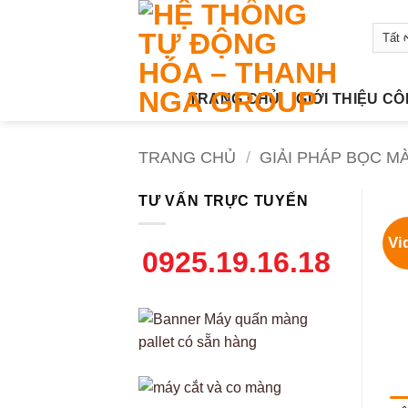
Bỏ
qua
nội
dung
TRANG CHỦ
GIỚI THIỆU C
TRANG CHỦ
/
GIẢI PHÁP BỌC M
TƯ VẤN TRỰC TUYẾN
Vi
0925.19.16.18