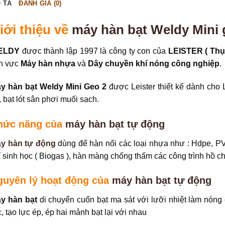
 TẢ
ĐÁNH GIÁ (0)
iới thiệu về
máy hàn bạt Weldy Mini
ELDY
được thành lập 1997 là công ty con của
LEISTER (
Thụ
nh vực
Máy hàn nhựa
và
Dây chuyền khí nóng công nghiệp
.
y hàn bạt Weldy Mini Geo 2
được Leister thiết kế dành cho 
, bạt lót sân phơi muối sạch.
hức năng
của
máy hàn bạt tự động
y hàn tự động
dùng để hàn nối các loại nhựa như : Hdpe, PV
í sinh học ( Biogas ), hàn màng chống thấm các công trình hồ 
guyên lý hoạt động
của
máy hàn bạt tự động
y hàn bạt
di chuyển cuốn bạt ma sát với lưỡi nhiệt làm nóng 
c, tạo lực ép, ép hai mảnh bạt lại với nhau