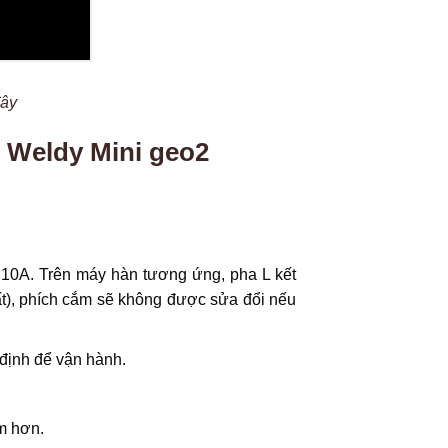
đây
 Weldy Mini geo2
 10A. Trên máy hàn tương ứng, pha L kết
đất), phích cắm sẽ không được sửa đổi nếu
 định để vận hành.
m hơn.