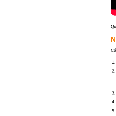
Qu
N
Cá