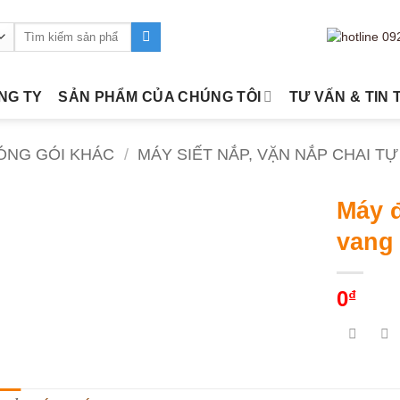
Tìm
kiếm:
ÔNG TY
SẢN PHẨM CỦA CHÚNG TÔI
TƯ VẤN & TIN 
ÓNG GÓI KHÁC
/
MÁY SIẾT NẮP, VẶN NẮP CHAI T
Máy 
vang
0
₫