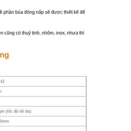
 về phần búa đóng nắp sẽ được thiết kế để
 cũng có thuỷ tinh, nhôm, inox, nhựa thì
ang
HZ
m
iờ (tốc độ tối đa)
60mm