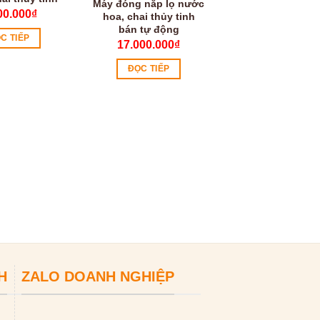
Máy đóng nắp lọ nước
00.000
₫
hoa, chai thủy tinh
bán tự động
C TIẾP
17.000.000
₫
ĐỌC TIẾP
Máy viền mí lon
động tốc độ c
FGJ100G
0
₫
ĐỌC TIẾP
H
ZALO DOANH NGHIỆP