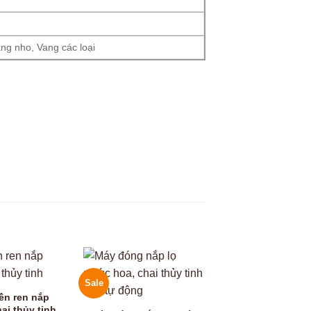
ng nho, Vang các loại
Sale
ền ren nắp
i thủy tinh