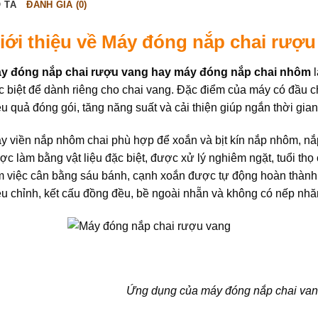
 TẢ
ĐÁNH GIÁ (0)
iới thiệu về Máy đóng nắp chai rượu
y đóng nắp chai rượu vang hay máy đóng nắp chai nhôm
l
c biệt để dành riêng cho chai vang. Đặc điểm của máy có đầu ch
ệu quả đóng gói, tăng năng suất và cải thiện giúp ngắn thời gi
y viền nắp nhôm chai phù hợp để xoắn và bịt kín nắp nhôm, nắ
ợc làm bằng vật liệu đặc biệt, được xử lý nghiêm ngặt, tuổi thọ 
m việc cân bằng sáu bánh, cạnh xoắn được tự động hoàn thành 
ều chỉnh, kết cấu đồng đều, bề ngoài nhẵn và không có nếp nhăn,
Ứng dụng của máy đóng nắp chai vang 