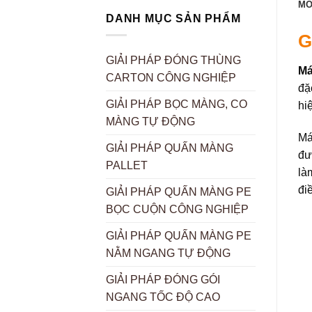
MÔ
DANH MỤC SẢN PHẨM
G
GIẢI PHÁP ĐÓNG THÙNG
Má
CARTON CÔNG NGHIỆP
đặ
GIẢI PHÁP BỌC MÀNG, CO
hi
MÀNG TỰ ĐỘNG
Má
GIẢI PHÁP QUẤN MÀNG
đư
PALLET
là
đi
GIẢI PHÁP QUẤN MÀNG PE
BỌC CUỘN CÔNG NGHIỆP
GIẢI PHÁP QUẤN MÀNG PE
NẰM NGANG TỰ ĐỘNG
GIẢI PHÁP ĐÓNG GÓI
NGANG TỐC ĐỘ CAO