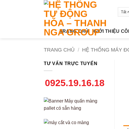
Bỏ
qua
nội
dung
TRANG CHỦ
GIỚI THIỆU C
TRANG CHỦ
/
HỆ THỐNG MÁY Đ
TƯ VẤN TRỰC TUYẾN
0925.19.16.18