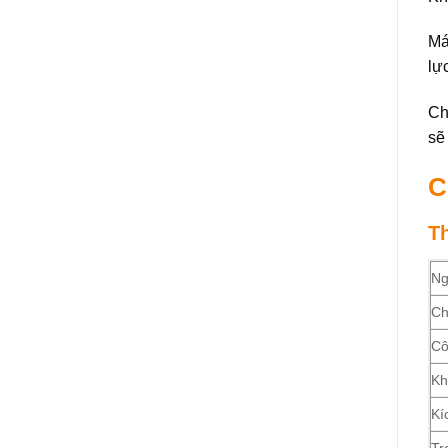
Má
lự
Ch
sẽ
C
T
Ng
Ch
Cô
Kh
Kí
Tr