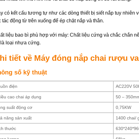
y có kết cấu tương tự như các dòng thiết bị siết nắp tuy nhiên
c tác động từ trên xuống để ép chặt nắp và thân.
ất liệu bao bì phù hợp với máy: Chất liệu cứng và chắc chắn nên
 là loại nhựa cứng.
hi tiết về Máy đóng nắp chai rượu v
hông số kỹ thuật
uồn điện
AC220V 50
iều cao chai áp dụng
50 – 350m
ng suất động cơ
0,75KW
ả năng sản xuất
1400 chai/ g
ch thước
630*240*9
ọng lượng
68kg