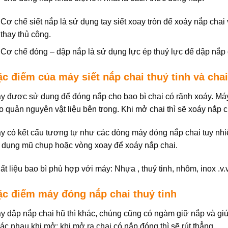
Cơ chế siết nắp là sử dụng tay siết xoay tròn để xoáy nắp chai 
thay thủ công.
Cơ chế đóng – dập nắp là sử dụng lực ép thuỷ lực để dập nắp c
c điểm của máy siết nắp chai thuỷ tinh và cha
y được sử dụng để đóng nắp cho bao bì chai có rãnh xoáy. Máy
o quản nguyên vật liệu bên trong. Khi mở chai thì sẽ xoáy nắp c
y có kết cấu tương tự như các dòng máy đóng nắp chai tuy nhiê
 dụng mũ chụp hoặc vòng xoay để xoáy nắp chai.
ất liệu bao bì phù hợp với máy: Nhựa , thuỷ tinh, nhôm, inox .v.v
ặc điểm máy đóng nắp chai thuỷ tinh
y dập nắp chai hũ thì khác, chúng cũng có ngàm giữ nắp và giú
ác nhau khi mở: khi mở ra chai có nắp đóng thì sẽ rút thẳng.