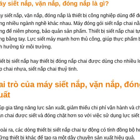
y siết nắp, vặn nắp, đóng nắp là gì?
y siết nắp, vặn nắp, đóng nắp là thiết bị công nghiệp dùng đ
ong nhiều ngành nghề khác nhau. Máy đóng gói siết nắp chai 
ng để niêm phong, bảo quản sản phẩm. Thiết bị siết nắp chai tự
ng bằng tay. Lực siết máy mạnh hơn thủ công, giúp thực phẩm 
h hưởng từ môi trường.
iết bị siết nắp hay thiết bị đóng nắp chai được dùng cho nhiều l
p chai nhựa, siết nắp chai thuỷ tinh.
ai trò của máy siết nắp, vặn nắp, đó
uất
úp gia tăng năng lực sản xuất, giảm thiểu chi phí vận hành và c
ân chai được siết và đóng chặt hơn so với việc sử dụng lực siết
oài ra, các dòng thiết bị siết nắp chai tự động có tính đồng bộ
ững thiết bị khác để tạo ra một dây chuyền sản xuất hiệu quả.