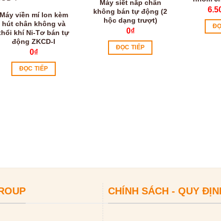
Máy siết nắp chân
6.5
không bán tự động (2
Máy viền mí lon kèm
hộc dạng trượt)
hút chân không và
ĐỌ
0
₫
thổi khí Ni-Tơ bán tự
động ZKCD-I
ĐỌC TIẾP
0
₫
ĐỌC TIẾP
GROUP
CHÍNH SÁCH - QUY ĐỊN