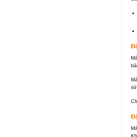
Đặ
Má
bả
Má
sử
Ch
Đ
Má
Kh