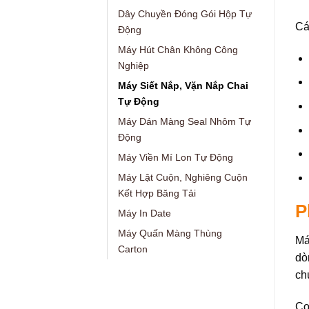
Dây Chuyền Đóng Gói Hộp Tự
Cá
Động
Máy Hút Chân Không Công
Nghiệp
Máy Siết Nắp, Vặn Nắp Chai
Tự Động
Máy Dán Màng Seal Nhôm Tự
Động
Máy Viền Mí Lon Tự Động
Máy Lật Cuộn, Nghiêng Cuộn
Kết Hợp Băng Tải
P
Máy In Date
Máy Quấn Màng Thùng
Má
Carton
dò
ch
Cơ