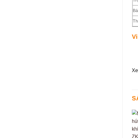
Bả
Th
V
Xe
S