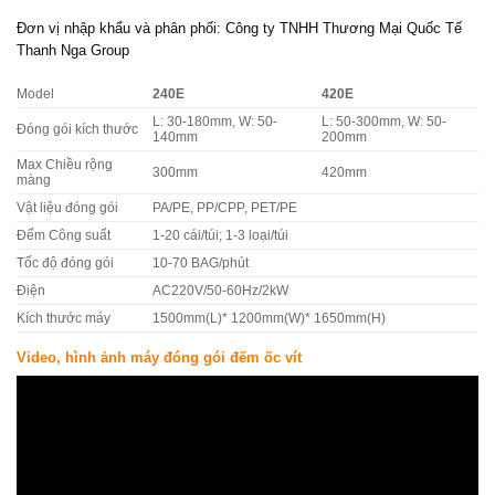
Đơn vị nhập khẩu và phân phối: Công ty TNHH Thương Mại Quốc Tế
Thanh Nga Group
Model
240E
420E
L: 30-180mm, W: 50-
L: 50-300mm, W: 50-
Đóng gói kích thước
140mm
200mm
Max Chiều rộng
300mm
420mm
màng
Vật liệu đóng gói
PA/PE, PP/CPP, PET/PE
Đếm Công suất
1-20 cái/túi; 1-3 loại/túi
Tốc độ đóng gói
10-70 BAG/phút
Điện
AC220V/50-60Hz/2kW
Kích thước máy
1500mm(L)* 1200mm(W)* 1650mm(H)
Video, hình ảnh máy đóng gói đếm ốc vít