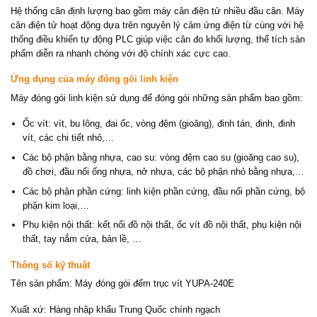
Hệ thống cân định lượng bao gồm máy cân điện tử nhiều đầu cân. Máy
cân điện tử hoạt động dựa trên nguyên lý cảm ứng điện từ cùng với hệ
thống điều khiển tự động PLC giúp việc cân đo khối lượng, thể tích sản
phẩm diễn ra nhanh chóng với độ chính xác cực cao.
Ứng dụng của máy đóng gói linh kiện
Máy đóng gói linh kiện sử dụng để đóng gói những sản phẩm bao gồm:
Ốc vít: vít, bu lông, đai ốc, vòng đệm (gioăng), đinh tán, đinh, đinh
vít, các chi tiết nhỏ,…
Các bộ phận bằng nhựa, cao su: vòng đệm cao su (gioăng cao su),
đồ chơi, đầu nối ống nhựa, nở nhựa, các bộ phận nhỏ bằng nhựa,…
Các bộ phận phần cứng: linh kiện phần cứng, đầu nối phần cứng, bộ
phận kim loại,…
Phụ kiện nội thất: kết nối đồ nội thất, ốc vít đồ nội thất, phụ kiện nội
thất, tay nắm cửa, bản lề, …
Thông số kỹ thuật
Tên sản phẩm: Máy đóng gói đếm trục vít YUPA-240E
Xuất xứ: Hàng nhập khẩu Trung Quốc chính ngạch