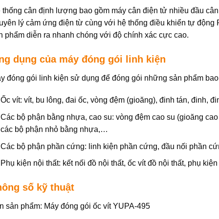
 thống cân định lượng bao gồm máy cân điện tử nhiều đầu cân.
uyên lý cảm ứng điện từ cùng với hệ thống điều khiển tự động P
n phẩm diễn ra nhanh chóng với độ chính xác cực cao.
ng dụng của máy đóng gói linh kiện
y đóng gói linh kiện sử dụng để đóng gói những sản phẩm bao
Ốc vít: vít, bu lông, đai ốc, vòng đệm (gioăng), đinh tán, đinh, đi
Các bộ phận bằng nhựa, cao su: vòng đệm cao su (gioăng cao 
các bộ phận nhỏ bằng nhựa,…
Các bộ phận phần cứng: linh kiện phần cứng, đầu nối phần cứ
Phụ kiện nội thất: kết nối đồ nội thất, ốc vít đồ nội thất, phụ kiệ
hông số kỹ thuật
n sản phẩm: Máy đóng gói ốc vít YUPA-495