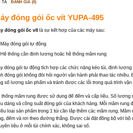
 TẢ
ĐÁNH GIÁ (0)
áy đóng gói ốc vít YUPA-495
y đóng gói ốc vít
là sự kết hợp của các máy sau:
Máy đóng gói tự động
Hệ thống cân định lượng hoặc hệ thống mâm rung
y đóng gói tự động tích hợp các chức năng kéo túi, định lượng 
ình đóng gói không đòi hỏi người vận hành phải thao tác nhiều. 
ng số lượng sản phẩm và tránh được các lỗi trong quá trình vận
 thống mâm rung được sử dụng để đếm và cấp liệu. Số lượng m
ểu dáng và công suất đóng gói của khách hàng. Mỗi mâm rung đế
iều loại sản phẩm trong 1 túi cần lắp thêm các mâm rung. Mâm
ng, đếm và rơi theo đường thẳng. Được cài đặt đồng bộ với bộ
uyên liệu ở mỗi túi chính xác, không sai số.