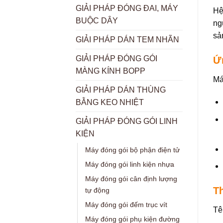
GIẢI PHÁP ĐÓNG ĐAI, MÁY
Hệ
BUỘC DÂY
ng
sả
GIẢI PHÁP DÁN TEM NHÃN
GIẢI PHÁP ĐÓNG GÓI
Ứ
MÀNG KÍNH BOPP
Má
GIẢI PHÁP DÁN THÙNG
BẰNG KEO NHIỆT
GIẢI PHÁP ĐÓNG GÓI LINH
KIỆN
Máy đóng gói bộ phận điện tử
Máy đóng gói linh kiện nhựa
Máy đóng gói cân định lượng
T
tự động
Máy đóng gói đếm trục vít
Tê
Máy đóng gói phụ kiện đường