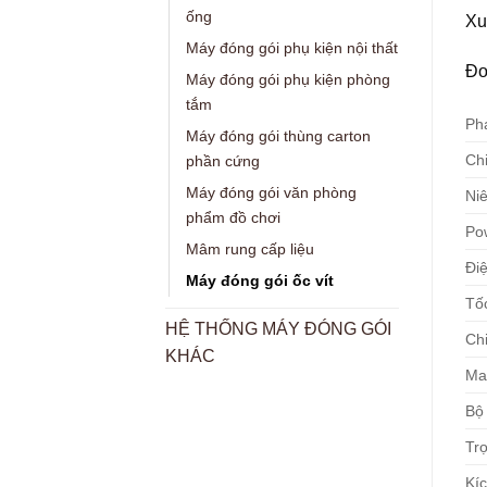
ống
Xu
Máy đóng gói phụ kiện nội thất
Đơ
Máy đóng gói phụ kiện phòng
tắm
Ph
Máy đóng gói thùng carton
Chi
phần cứng
Máy đóng gói văn phòng
Ni
phẩm đồ chơi
Po
Mâm rung cấp liệu
Điệ
Máy đóng gói ốc vít
Tố
HỆ THỐNG MÁY ĐÓNG GÓI
Chi
KHÁC
Ma
Bộ
Trọ
Kíc