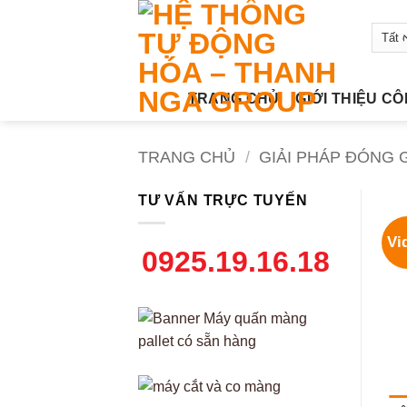
Bỏ
qua
nội
dung
TRANG CHỦ
GIỚI THIỆU C
TRANG CHỦ
/
GIẢI PHÁP ĐÓNG G
TƯ VẤN TRỰC TUYẾN
Vi
0925.19.16.18