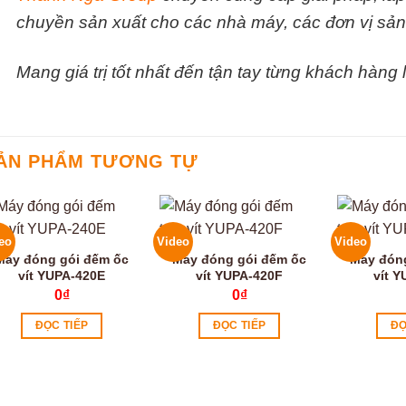
chuyền sản xuất cho các nhà máy, các đơn vị sản
Mang giá trị tốt nhất đến tận tay từng khách hàng
ẢN PHẨM TƯƠNG TỰ
eo
Video
Video
Máy đóng gói đếm ốc
Máy đóng gói đếm ốc
Máy đón
vít YUPA-420E
vít YUPA-420F
vít 
0
₫
0
₫
ĐỌC TIẾP
ĐỌC TIẾP
ĐỌ