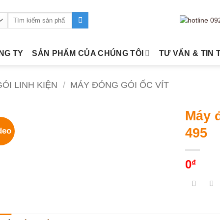
Tìm
kiếm:
ÔNG TY
SẢN PHẨM CỦA CHÚNG TÔI
TƯ VẤN & TIN 
ÓI LINH KIỆN
/
MÁY ĐÓNG GÓI ỐC VÍT
Máy đ
495
deo
0
₫