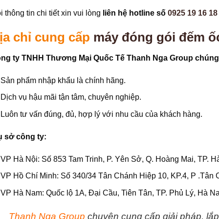
 thông tin chi tiết xin vui lòng
liên hệ hotline số
0925 19 16 18
ịa chỉ cung cấp
máy đóng gói đếm ốc
ng ty TNHH Thương Mại Quốc Tế Thanh Nga Group chúng t
Sản phẩm nhập khẩu là chính hãng.
Dịch vụ hậu mãi tận tâm, chuyên nghiệp.
Luôn tư vấn đúng, đủ, hợp lý với nhu cầu của khách hàng.
ụ sở công ty:
VP Hà Nội: Số 853 Tam Trinh, P. Yên Sở, Q. Hoàng Mai, TP. Hà
VP Hồ Chí Minh: Số 340/34 Tân Chánh Hiệp 10, KP.4, P .Tân 
VP Hà Nam: Quốc lộ 1A, Đại Cầu, Tiên Tân, TP. Phủ Lý, Hà N
Thanh Nga Group
chuyên cung cấp giải pháp, lắp