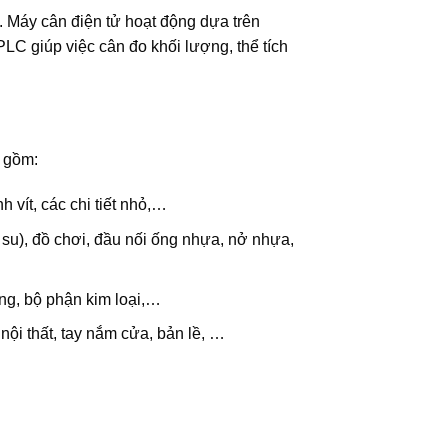
 Máy cân điện tử hoạt động dựa trên
LC giúp việc cân đo khối lượng, thể tích
 gồm:
nh vít, các chi tiết nhỏ,…
su), đồ chơi, đầu nối ống nhựa, nở nhựa,
ng, bộ phận kim loại,…
n nội thất, tay nắm cửa, bản lề, …