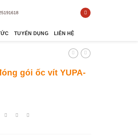
TỨC
TUYỂN DỤNG
LIÊN HỆ
óng gói ốc vít YUPA-