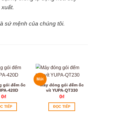
 xuất.
 là sứ mệnh của chúng tôi.
Mới
Video
g gói đếm ốc
Máy đóng gói đếm ốc
YUPA-420D
vít YUPA-QT330
0
₫
0
₫
C TIẾP
ĐỌC TIẾP
Máy đóng gói đế
vít YUPA-420