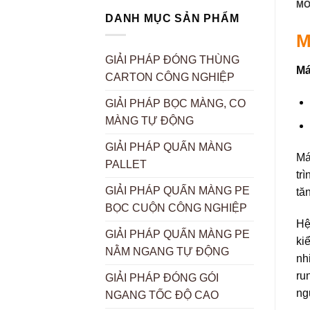
MÔ
DANH MỤC SẢN PHẨM
M
GIẢI PHÁP ĐÓNG THÙNG
Má
CARTON CÔNG NGHIỆP
GIẢI PHÁP BỌC MÀNG, CO
MÀNG TỰ ĐỘNG
GIẢI PHÁP QUẤN MÀNG
Má
PALLET
tr
GIẢI PHÁP QUẤN MÀNG PE
tă
BỌC CUỘN CÔNG NGHIỆP
Hệ
GIẢI PHÁP QUẤN MÀNG PE
ki
NẰM NGANG TỰ ĐỘNG
nh
ru
GIẢI PHÁP ĐÓNG GÓI
ng
NGANG TỐC ĐỘ CAO