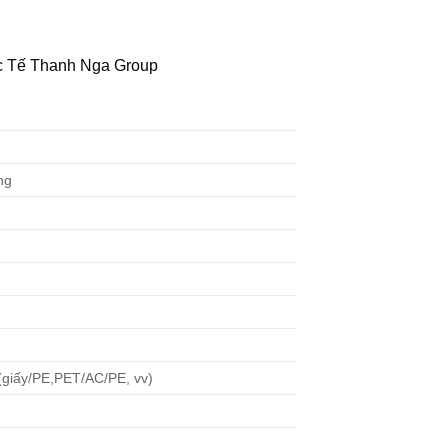
c Tế Thanh Nga Group
ng
 (giấy/PE,PET/AC/PE, vv)