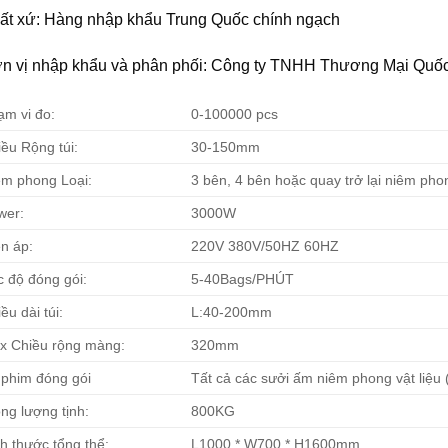
ất xứ: Hàng nhập khẩu Trung Quốc chính ngạch
n vị nhập khẩu và phân phối: Công ty TNHH Thương Mại Quố
ạm vi đo:
0-100000 pcs
ều Rộng túi:
30-150mm
êm phong Loại:
3 bên, 4 bên hoặc quay trở lại niêm pho
wer:
3000W
n áp:
220V 380V/50HZ 60HZ
c độ đóng gói:
5-40Bags/PHÚT
ều dài túi:
L:40-200mm
x Chiều rộng màng:
320mm
 phim đóng gói
Tất cả các sưởi ấm niêm phong vật liệu
ng lượng tịnh:
800KG
h thước tổng thể:
L1000 * W700 * H1600mm