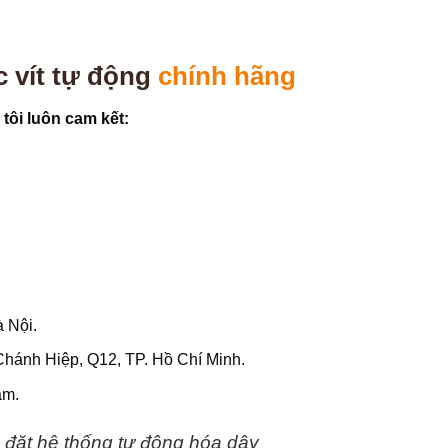
 vít tự động
chính hãng
ôi luôn cam kết:
 Nội.
Chánh Hiệp, Q12, TP. Hồ Chí Minh.
am.
 đặt hệ thống tự động hóa dây