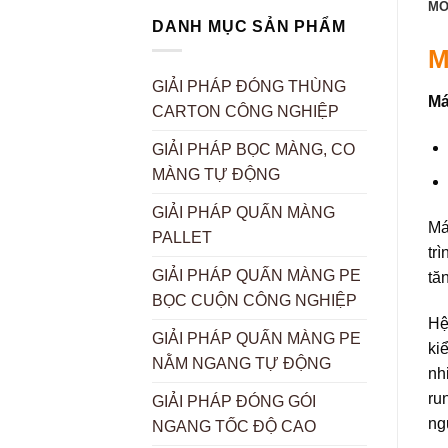
MÔ
DANH MỤC SẢN PHẨM
M
GIẢI PHÁP ĐÓNG THÙNG
Má
CARTON CÔNG NGHIỆP
GIẢI PHÁP BỌC MÀNG, CO
MÀNG TỰ ĐỘNG
GIẢI PHÁP QUẤN MÀNG
Má
PALLET
tr
GIẢI PHÁP QUẤN MÀNG PE
tă
BỌC CUỘN CÔNG NGHIỆP
Hệ
GIẢI PHÁP QUẤN MÀNG PE
ki
NẰM NGANG TỰ ĐỘNG
nh
ru
GIẢI PHÁP ĐÓNG GÓI
ng
NGANG TỐC ĐỘ CAO