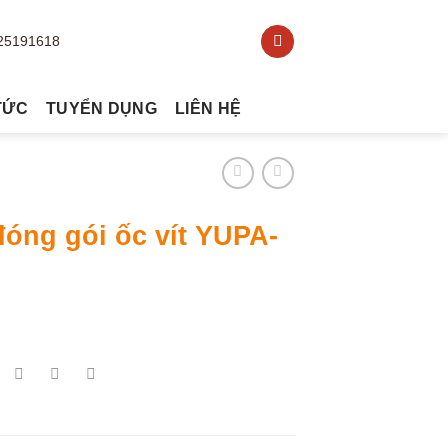
TỨC
TUYỂN DỤNG
LIÊN HỆ
óng gói ốc vít YUPA-