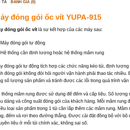
 TẢ
ĐÁNH GIÁ (0)
áy đóng gói ốc vít YUPA-915
y đóng gói ốc vít
là sự kết hợp của các máy sau:
Máy đóng gói tự động
Hệ thống cân định lượng hoặc hệ thống mâm rung
y đóng gói tự động tích hợp các chức năng kéo túi, định lượng 
ình đóng gói không đòi hỏi người vận hành phải thao tác nhiều. 
ng số lượng sản phẩm và tránh được các lỗi trong quá trình vận
 thống mâm rung được sử dụng để đếm và cấp liệu. Số lượng m
ểu dáng và công suất đóng gói của khách hàng. Mỗi mâm rung đế
iều loại sản phẩm trong 1 túi cần lắp thêm các mâm rung. Mâm
ng, đếm và rơi theo đường thẳng. Được cài đặt đồng bộ với bộ
uyên liệu ở mỗi túi chính xác, không sai số.