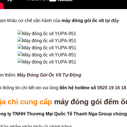
am khảo cơ chế vận hành của
máy đóng gói ốc vít
tại đây
m thêm:
Máy Đóng Gói Ốc Vít Tự Động
 thông tin chi tiết xin vui lòng
liên hệ hotline số
0925 19 16 18
ịa chỉ cung cấp
máy đóng gói đếm ốc
ng ty TNHH Thương Mại Quốc Tế Thanh Nga Group chúng t
Sản phẩm nhập khẩu là chính hãng.