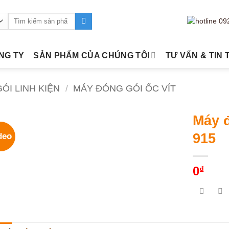
Tìm
kiếm:
ÔNG TY
SẢN PHẨM CỦA CHÚNG TÔI
TƯ VẤN & TIN 
ÓI LINH KIỆN
/
MÁY ĐÓNG GÓI ỐC VÍT
Máy đ
915
deo
0
₫