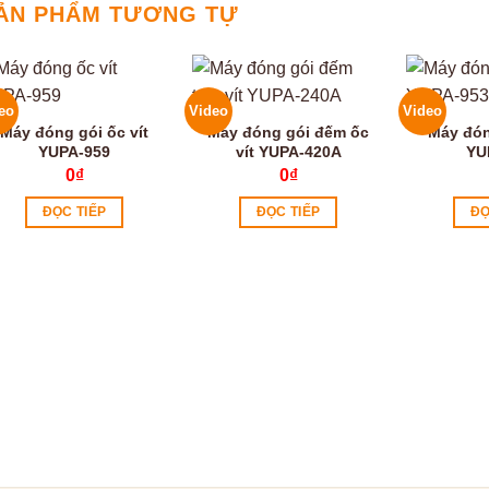
ẢN PHẨM TƯƠNG TỰ
eo
Video
Video
Máy đóng gói ốc vít
Máy đóng gói đếm ốc
Máy đón
YUPA-959
vít YUPA-420A
YU
0
₫
0
₫
ĐỌC TIẾP
ĐỌC TIẾP
ĐỌ