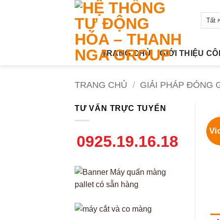
Bỏ
qua
nội
dung
TRANG CHỦ
GIỚI THIỆU C
TRANG CHỦ
/
GIẢI PHÁP ĐÓNG G
TƯ VẤN TRỰC TUYẾN
Vi
0925.19.16.18