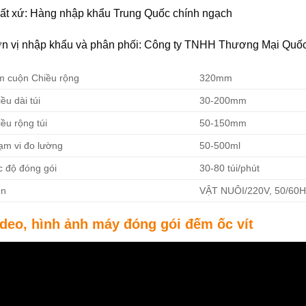
ất xứ: Hàng nhập khẩu Trung Quốc chính ngạch
n vị nhập khẩu và phân phối: Công ty TNHH Thương Mại Quố
im cuộn Chiều rộng
320mm
ều dài túi
30-200mm
ều rộng túi
50-150mm
ạm vi đo lường
50-500ml
c độ đóng gói
30-80 túi/phút
ện
VẬT NUÔI/220V, 50/60H
ideo, hình ảnh máy đóng gói đếm ốc vít