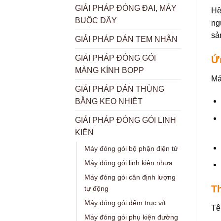
GIẢI PHÁP ĐÓNG ĐAI, MÁY
Hệ
BUỘC DÂY
ng
sả
GIẢI PHÁP DÁN TEM NHÃN
GIẢI PHÁP ĐÓNG GÓI
Ứ
MÀNG KÍNH BOPP
Má
GIẢI PHÁP DÁN THÙNG
BẰNG KEO NHIỆT
GIẢI PHÁP ĐÓNG GÓI LINH
KIỆN
Máy đóng gói bộ phận điện tử
Máy đóng gói linh kiện nhựa
Máy đóng gói cân định lượng
T
tự động
Máy đóng gói đếm trục vít
Tê
Máy đóng gói phụ kiện đường