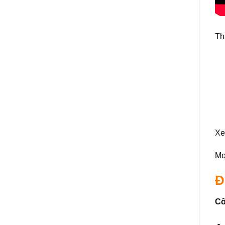
Th
Xe
Mọi
Đ
Cô