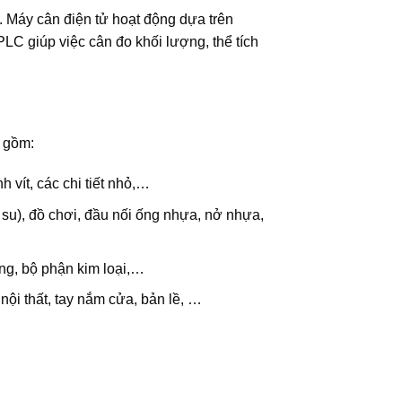
 Máy cân điện tử hoạt động dựa trên
LC giúp việc cân đo khối lượng, thể tích
 gồm:
nh vít, các chi tiết nhỏ,…
su), đồ chơi, đầu nối ống nhựa, nở nhựa,
ng, bộ phận kim loại,…
n nội thất, tay nắm cửa, bản lề, …