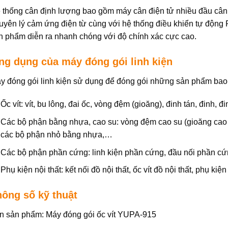
 thống cân định lượng bao gồm máy cân điện tử nhiều đầu cân.
uyên lý cảm ứng điện từ cùng với hệ thống điều khiển tự động P
n phẩm diễn ra nhanh chóng với độ chính xác cực cao.
ng dụng của máy đóng gói linh kiện
y đóng gói linh kiện sử dụng để đóng gói những sản phẩm bao
Ốc vít: vít, bu lông, đai ốc, vòng đệm (gioăng), đinh tán, đinh, đi
Các bộ phận bằng nhựa, cao su: vòng đệm cao su (gioăng cao 
các bộ phận nhỏ bằng nhựa,…
Các bộ phận phần cứng: linh kiện phần cứng, đầu nối phần cứ
Phụ kiện nội thất: kết nối đồ nội thất, ốc vít đồ nội thất, phụ kiệ
hông số kỹ thuật
n sản phẩm: Máy đóng gói ốc vít YUPA-915