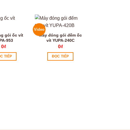
Video
Video
g gói ốc vít
Máy đóng gói đếm ốc
PA-953
vít YUPA-240C
0
₫
0
₫
C TIẾP
ĐỌC TIẾP
Máy đóng gói đế
vít YUPA-420
0
₫
ĐỌC TIẾP