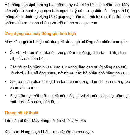
Hệ thống cân định lượng bao gồm máy cân điện tử nhiều đầu cân. Máy
cân điện tử hoạt động dựa trên nguyên lý cảm ứng điện từ cùng với hệ
thống điều khiển tự động PLC giúp việc cân đo khối lượng, thể tích sản
phẩm diễn ra nhanh chóng với độ chính xác cực cao.
Ứng dụng của máy đóng gói linh kiện
Máy đóng gói linh kiện sử dụng để đóng gói những sản phẩm bao gồm:
Ốc vít: vít, bu lông, đai ốc, vòng đệm (gioăng), đinh tán, đinh, đinh
vít, các chi tiết nhỏ,…
Các bộ phận bằng nhựa, cao su: vòng đệm cao su (gioăng cao su),
đồ chơi, đầu nối ống nhựa, nở nhựa, các bộ phận nhỏ bằng nhựa,…
Các bộ phận phần cứng: linh kiện phần cứng, đầu nối phần cứng, bộ
phận kim loại,…
Phụ kiện nội thất: kết nối đồ nội thất, ốc vít đồ nội thất, phụ kiện nội
thất, tay nắm cửa, bản lề, …
Thông số kỹ thuật
Tên sản phẩm: Máy đóng gói ốc vít YUPA-935
Xuất xứ: Hàng nhập khẩu Trung Quốc chính ngạch