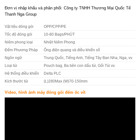
Đơn vị nhập khẩu và phân phối: Công ty TNHH Thương Mại Quốc Tế
Thanh Nga Group
Vật liệu đóng gói
OPP/CPP/PE
Tốc độ đóng gói
10-80 Bags/PHÚT
Niêm phong loại
Nhiệt Niêm Phong
Đếm Phương Pháp
Ống điện quang và điều khiển số
Ngôn ngữ
Trung Quốc, Tiếng Anh, Tiếng Tây Ban Nha, Nga, vv.
Loại túi
Pouch bag, Ba bên con dấu túi, Gối Túi vv.
Hệ thống điều khiển
Delta PLC
Kích thước túi
(L)280Max (W)70-150mm
Video, hình ảnh máy đóng gói đếm ốc vít