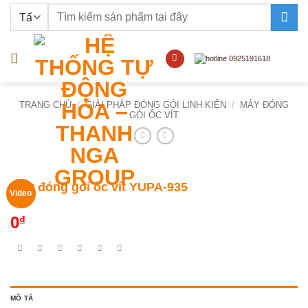
Bỏ
Tìm
qua
kiếm:
nội
dung
TRANG CHỦ
/
GIẢI PHÁP ĐÓNG GÓI LINH KIỆN
/
MÁY ĐÓNG
GÓI ỐC VÍT
Máy đóng gói ốc vít YUPA-935
Video
0
₫
MÔ TẢ