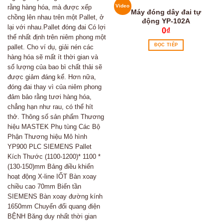
Video
Máy đóng dây đai tự
động YP-102A
0
₫
ĐỌC TIẾP