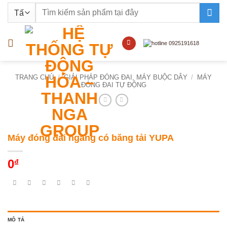
Bỏ
Tìm
qua
kiếm:
nội
dung
TRANG CHỦ
/
GIẢI PHÁP ĐÓNG ĐAI, MÁY BUỘC DÂY
/
MÁY
ĐÓNG ĐAI TỰ ĐỘNG
Máy đóng đai ngang có băng tải YUPA
0
₫
MÔ TẢ