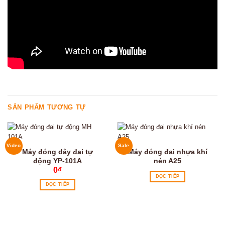
SẢN PHẨM TƯƠNG TỰ
Video
Sale
Máy đóng dây đai tự
Máy đóng đai nhựa khí
động YP-101A
nén A25
0
₫
ĐỌC TIẾP
ĐỌC TIẾP