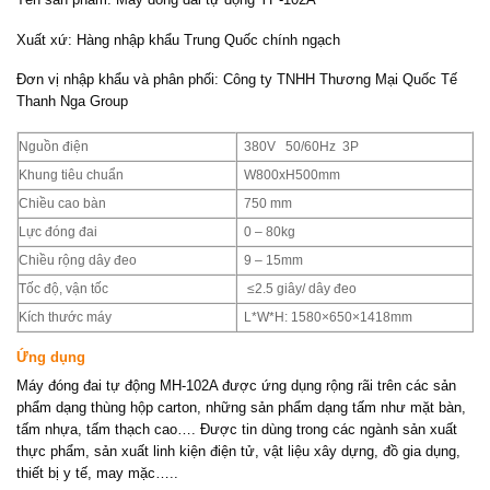
Xuất xứ: Hàng nhập khẩu Trung Quốc chính ngạch
Đơn vị nhập khẩu và phân phối: Công ty TNHH Thương Mại Quốc Tế
Thanh Nga Group
Nguồn điện
380V 50/60Hz 3P
Khung tiêu chuẩn
W800xH500mm
Chiều cao bàn
750 mm
Lực đóng đai
0 – 80kg
Chiều rộng dây đeo
9 – 15mm
Tốc độ, vận tốc
≤2.5 giây/ dây đeo
Kích thước máy
L*W*H: 1580×650×1418mm
Ứng dụng
Máy đóng đai tự động MH-102A được ứng dụng rộng rãi trên các sản
phẩm dạng thùng hộp carton, những sản phẩm dạng tấm như mặt bàn,
tấm nhựa, tấm thạch cao…. Được tin dùng trong các ngành sản xuất
thực phẩm, sản xuất linh kiện điện tử, vật liệu xây dựng, đồ gia dụng,
thiết bị y tế, may mặc…..