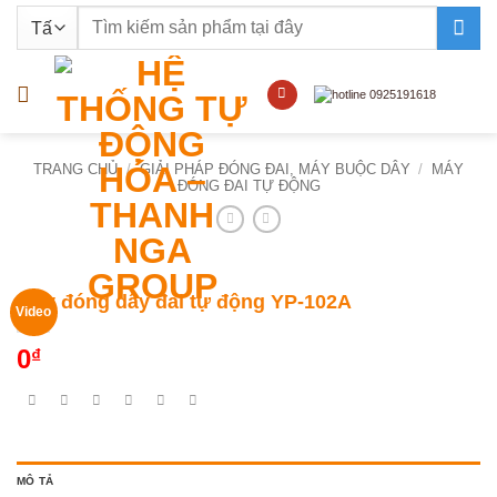
Bỏ
Tìm
qua
kiếm:
nội
dung
TRANG CHỦ
/
GIẢI PHÁP ĐÓNG ĐAI, MÁY BUỘC DÂY
/
MÁY
ĐÓNG ĐAI TỰ ĐỘNG
Máy đóng dây đai tự động YP-102A
Video
0
₫
MÔ TẢ