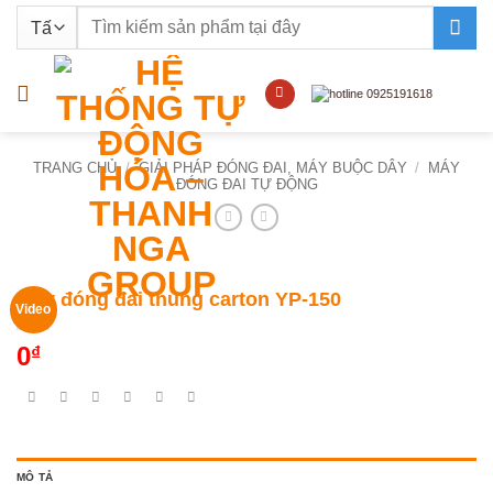
Bỏ
Tìm
qua
kiếm:
nội
dung
TRANG CHỦ
/
GIẢI PHÁP ĐÓNG ĐAI, MÁY BUỘC DÂY
/
MÁY
ĐÓNG ĐAI TỰ ĐỘNG
Máy đóng đai thùng carton YP-150
Video
0
₫
MÔ TẢ