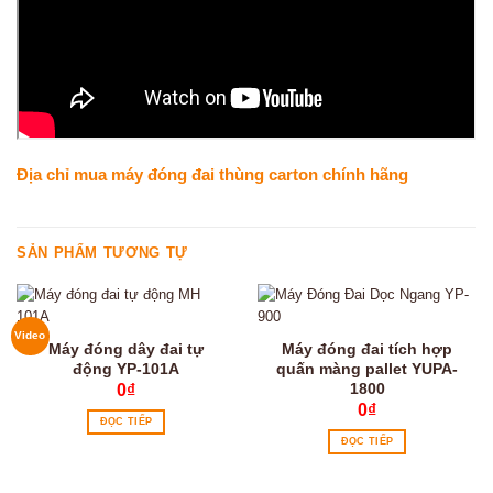
Địa chỉ mua máy đóng đai thùng carton chính hãng
SẢN PHẨM TƯƠNG TỰ
Video
Máy đóng dây đai tự
Máy đóng đai tích hợp
động YP-101A
quấn màng pallet YUPA-
1800
0
₫
0
₫
ĐỌC TIẾP
ĐỌC TIẾP