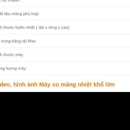
c độ truyền
ất liệu màng phù hợp
h thước buồn nhiệt ( dài x rộng x cao)
 trọng băng tải Max
ch thước máy
ọng lượng máy
ideo, hình ảnh Máy co màng nhiệt khổ lớn