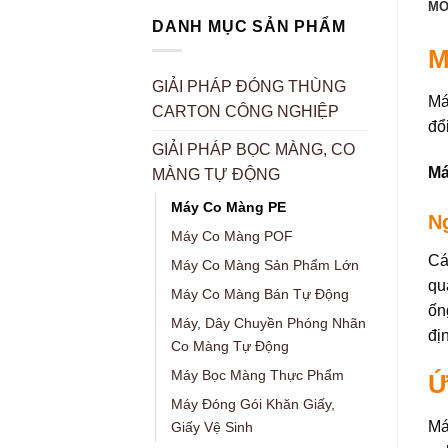
MÔ
DANH MỤC SẢN PHẨM
M
GIẢI PHÁP ĐÓNG THÙNG
Má
CARTON CÔNG NGHIỆP
đổ
GIẢI PHÁP BỌC MÀNG, CO
Má
MÀNG TỰ ĐỘNG
Máy Co Màng PE
N
Máy Co Màng POF
Cá
Máy Co Màng Sản Phẩm Lớn
qu
Máy Co Màng Bán Tự Động
ốn
Máy, Dây Chuyền Phóng Nhãn
đị
Co Màng Tự Động
Máy Bọc Màng Thực Phẩm
Ứ
Máy Đóng Gói Khăn Giấy,
Má
Giấy Vệ Sinh