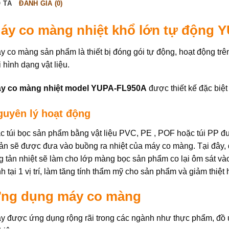
 TẢ
ĐÁNH GIÁ (0)
áy co màng nhiệt khổ lớn tự động 
y co màng sản phẩm là thiết bị đóng gói tự động, hoạt động trên
i hình dạng vật liệu.
y co màng nhiệt model YUPA-FL950A
được thiết kế đặc biệt
guyên lý hoạt động
c túi bọc sản phẩm bằng vật liệu PVC, PE , POF hoặc túi PP 
ản sẽ được đưa vào buồng ra nhiệt của máy co màng. Tại đây, d
g tản nhiệt sẽ làm cho lớp màng bọc sản phẩm co lại ôm sát 
nh tại 1 vị trí, làm tăng tính thẩm mỹ cho sản phẩm và giảm thiệt
ng dụng máy co màng
y được ứng dụng rộng rãi trong các ngành như thực phẩm, đồ