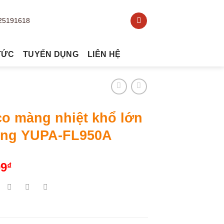
TỨC
TUYỂN DỤNG
LIÊN HỆ
co màng nhiệt khổ lớn
ộng YUPA-FL950A
99
₫