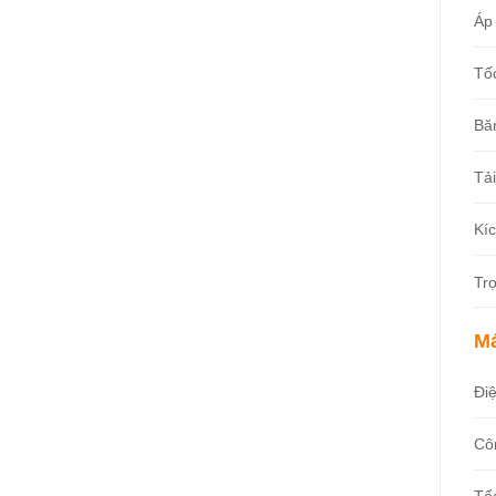
Áp 
Tốc
Băn
Tải
Kí
Tr
M
Đi
Cô