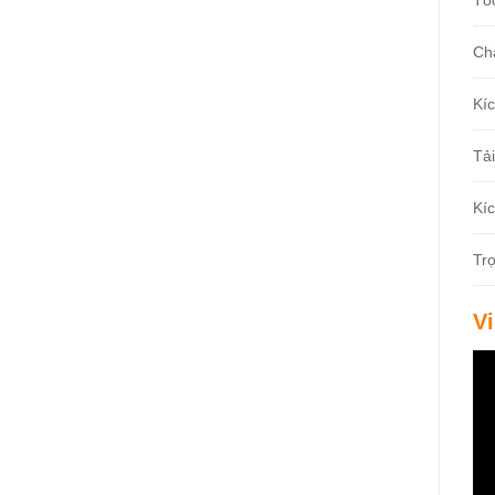
Tố
Ch
Kíc
Tải
Kí
Tr
V