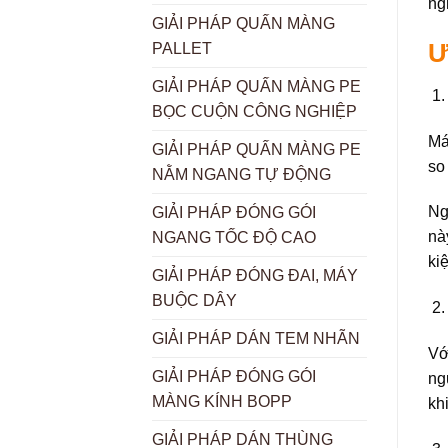
ng
GIẢI PHÁP QUẤN MÀNG
Ư
PALLET
GIẢI PHÁP QUẤN MÀNG PE
BỌC CUỘN CÔNG NGHIỆP
Má
GIẢI PHÁP QUẤN MÀNG PE
so
NẰM NGANG TỰ ĐỘNG
Ng
GIẢI PHÁP ĐÓNG GÓI
nà
NGANG TỐC ĐỘ CAO
ki
GIẢI PHÁP ĐÓNG ĐAI, MÁY
BUỘC DÂY
GIẢI PHÁP DÁN TEM NHÃN
Vớ
GIẢI PHÁP ĐÓNG GÓI
ng
MÀNG KÍNH BOPP
kh
GIẢI PHÁP DÁN THÙNG