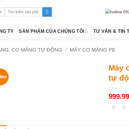
Tìm
kiếm:
ÔNG TY
SẢN PHẨM CỦA CHÚNG TÔI
TƯ VẤN & TIN 
ÀNG, CO MÀNG TỰ ĐỘNG
/
MÁY CO MÀNG PE
Máy 
tự đ
deo
999.9