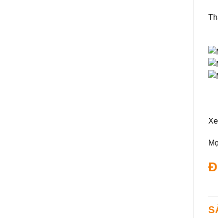
Th
Xe
Mọi
Đ
S