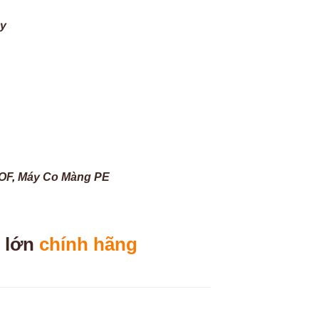
ây
OF
,
Máy Co Màng PE
 lớn
chính hãng