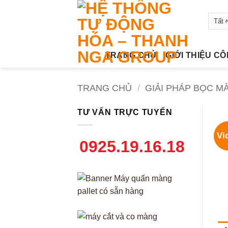
Bỏ
qua
nội
dung
TRANG CHỦ
GIỚI THIỆU C
TRANG CHỦ
/
GIẢI PHÁP BỌC M
TƯ VẤN TRỰC TUYẾN
Vi
0925.19.16.18