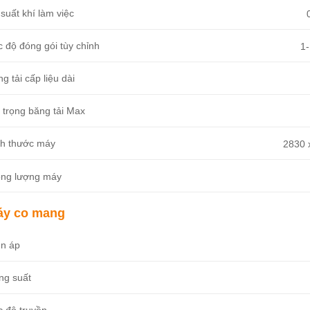
suất khí làm việc
 độ đóng gói tùy chỉnh
1-
g tải cấp liệu dài
 trọng băng tải Max
ch thước máy
2830 
ọng lượng máy
áy co mang
ện áp
ng suất