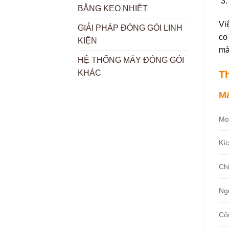
BẰNG KEO NHIỆT
Vi
GIẢI PHÁP ĐÓNG GÓI LINH
co
KIỆN
mà
HỆ THỐNG MÁY ĐÓNG GÓI
KHÁC
T
Má
Mo
Kí
Ch
Ng
Cô