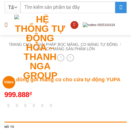
Bỏ
Tìm
qua
kiếm:
nội
dung
TRANG CHỦ
/
GIẢI PHÁP BỌC MÀNG, CO MÀNG TỰ ĐỘNG
/
MÁY CO MÀNG SẢN PHẨM LỚN
Máy đóng gói màng co cho cửa tự động YUPA
Video
999.888
₫
MÔ TẢ