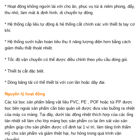
* Hoạt động không người lái với cho ăn, phục vụ túi & niêm phong, đẩy,
thu nhỏ, làm mát & định hình, di chuyển tự động.
* Hệ thống cấp liệu tự động & hệ thống cắt chính xác với thiết bị tay cơ
khí.
* Hệ thống sưởi tuần hoàn tiêu thụ ít năng lượng điện hơn bằng cách
giảm thiểu thất thoát nhiệt.
* Tốc độ vận chuyển có thể được điều chỉnh theo yêu cầu đóng gói.
* Thiết bị cắt đặc biệt.
* Dòng băng tải có thể thiết bị với con lăn hoặc dây đai.
Nguyên lý hoạt động
Các túi bọc sản phẩm bằng vật liệu PVC, PE , POF hoặc túi PP được
bọc bên ngoài sản phẩm cần bảo quản sẽ được đưa vào buồng ra nhiệt
của máy co màng. Tại đây, dưới tác động nhiệt thích hợp của các ống
tản nhiệt sẽ làm cho lớp màng bọc sản phẩm co lại ôm sát vào sản
phẩm giúp cho sản phẩm được cố định tại 1 vị trí, làm tăng tính thẩm
mỹ cho sản phẩm và giảm thiệt hại, hư hỏng trong quá trình vận
chuyển).