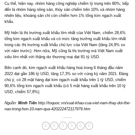
Cụ thể, hiện nay, nhóm hàng công nghiệp chiếm tỷ trọng trên 80%; tiếp
đến là nhóm hàng nông sản, thủy sản chiếm trên 10% và nhóm hàng
nhiên liệu, khoáng sản chỉ còn chiếm hơn 1% tổng kim ngạch xuất
khẩu.
Mỹ hiện là thị trường xuất khẩu lớn nhất của Việt Nam, chiếm 28,6%
tổng kim ngạch xuất khẩu và có mức tăng trưởng xuất khẩu lớn nhất
trong các thị trường xuất khẩu chủ lực của Việt Nam (tăng 24,9% so
với năm trước). Hơn nữa, Mỹ cũng là thị trường mà Việt Nam xuất
siêu lớn nhất với thặng dư thương mại đạt 81 tỷ USD.
Bên cạnh đó, kim ngạch xuất khẩu hàng hoá trong 6 tháng đầu năm
2022 đạt gần 186 tỷ USD, tăng 17,3% so với cùng kỳ năm 2021. Đáng
chú ý, có 28 mặt hàng đạt kim ngạch xuất khẩu trên 1 tỷ USD, chiếm
90,6% tổng kim ngạch xuất khẩu (có 5 mặt hàng xuất khẩu trên 10 tỷ
USD, chiếm 57,8%).
Nguồn:
Minh Tiến
http://toquoc.vn/xuat-khau-cua-viet-nam-thay-doi-the-
nao-trong-hon-10-nam-qua-420222472117979.htm