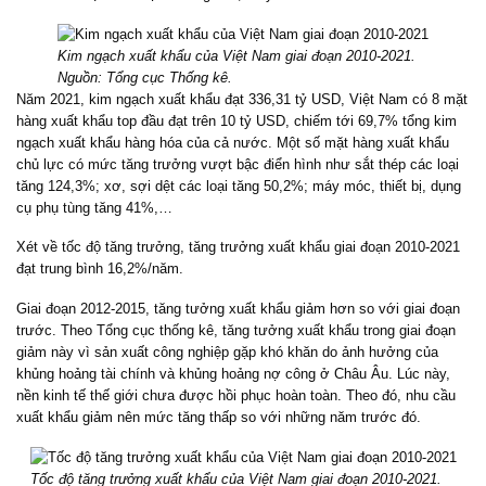
Kim ngạch xuất khẩu của Việt Nam giai đoạn 2010-2021.
Nguồn: Tổng cục Thống kê.
Năm 2021, kim ngạch xuất khẩu đạt 336,31 tỷ USD, Việt Nam có 8 mặt
hàng xuất khẩu top đầu đạt trên 10 tỷ USD, chiếm tới 69,7% tổng kim
ngạch xuất khẩu hàng hóa của cả nước. Một số mặt hàng xuất khẩu
chủ lực có mức tăng trưởng vượt bậc điển hình như sắt thép các loại
tăng 124,3%; xơ, sợi dệt các loại tăng 50,2%; máy móc, thiết bị, dụng
cụ phụ tùng tăng 41%,…
Xét về tốc độ tăng trưởng, tăng trưởng xuất khẩu giai đoạn 2010-2021
đạt trung bình 16,2%/năm.
Giai đoạn 2012-2015, tăng tưởng xuất khẩu giảm hơn so với giai đoạn
trước. Theo Tổng cục thống kê, tăng tưởng xuất khẩu trong giai đoạn
giảm này vì sản xuất công nghiệp gặp khó khăn do ảnh hưởng của
khủng hoảng tài chính và khủng hoảng nợ công ở Châu Âu. Lúc này,
nền kinh tế thế giới chưa được hồi phục hoàn toàn. Theo đó, nhu cầu
xuất khẩu giảm nên mức tăng thấp so với những năm trước đó.
Tốc độ tăng trưởng xuất khẩu của Việt Nam giai đoạn 2010-2021.