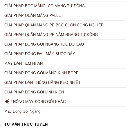
GIẢI PHÁP BỌC MÀNG, CO MÀNG TỰ ĐỘNG
GIẢI PHÁP QUẤN MÀNG PALLET
GIẢI PHÁP QUẤN MÀNG PE BỌC CUỘN CÔNG NGHIỆP
GIẢI PHÁP QUẤN MÀNG PE NẰM NGANG TỰ ĐỘNG
GIẢI PHÁP ĐÓNG GÓI NGANG TỐC ĐỘ CAO
GIẢI PHÁP ĐÓNG ĐAI, MÁY BUỘC DÂY
MÁY DÁN TEM NHÃN
GIẢI PHÁP ĐÓNG GÓI MÀNG KÍNH BOPP
GIẢI PHÁP DÁN THÙNG BẰNG KEO NHIỆT
GIẢI PHÁP ĐÓNG GÓI LINH KIỆN
HỆ THỐNG MÁY ĐÓNG GÓI KHÁC
Máy Đóng Gói Ngang
TƯ VẤN TRỰC TUYẾN