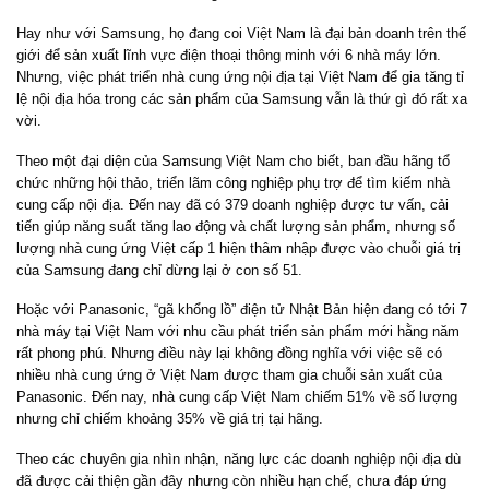
Hay như với Samsung, họ đang coi Việt Nam là đại bản doanh trên thế
giới để sản xuất lĩnh vực điện thoại thông minh với 6 nhà máy lớn.
Nhưng, việc phát triển nhà cung ứng nội địa tại Việt Nam để gia tăng tỉ
lệ nội địa hóa trong các sản phẩm của Samsung vẫn là thứ gì đó rất xa
vời.
Theo một đại diện của Samsung Việt Nam cho biết, ban đầu hãng tổ
chức những hội thảo, triển lãm công nghiệp phụ trợ để tìm kiếm nhà
cung cấp nội địa. Đến nay đã có 379 doanh nghiệp được tư vấn, cải
tiến giúp năng suất tăng lao động và chất lượng sản phẩm, nhưng số
lượng nhà cung ứng Việt cấp 1 hiện thâm nhập được vào chuỗi giá trị
của Samsung đang chỉ dừng lại ở con số 51.
Hoặc với Panasonic, “gã khổng lồ” điện tử Nhật Bản hiện đang có tới 7
nhà máy tại Việt Nam với nhu cầu phát triển sản phẩm mới hằng năm
rất phong phú. Nhưng điều này lại không đồng nghĩa với việc sẽ có
nhiều nhà cung ứng ở Việt Nam được tham gia chuỗi sản xuất của
Panasonic. Đến nay, nhà cung cấp Việt Nam chiếm 51% về số lượng
nhưng chỉ chiếm khoảng 35% về giá trị tại hãng.
Theo các chuyên gia nhìn nhận, năng lực các doanh nghiệp nội địa dù
đã được cải thiện gần đây nhưng còn nhiều hạn chế, chưa đáp ứng