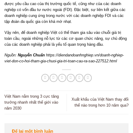
được yêu cầu cao của thị trường quốc tế, cũng như của các doanh
nghiệp có vốn đầu tư nước ngoài (FDI). Đặc biệt, sự liên kết giữa các
doanh nghiệp cung ứng trong nước với các doanh nghiệp FDI và các
tập đoàn đa quốc gia còn khá mờ nhạt.
Vậy nên, để doanh nghiệp Việt có thể tham gia sâu vào chuỗi giá trị
toàn cầu, ngoài những nỗ lực từ các cơ quan chức năng, sự chủ động
của các doanh nghiệp phải là yếu tố quan trọng hàng đầu.
Nguồn:
Nguyễn Chuẩn
https://diendandoanhnghiep.vn/doanh-nghiep-
viet-don-co-hoi-tham-gia-chuoi-gia-tri-toan-cau-ra-sao-227512.html
Việt Nam nằm trong 3 cực tăng
Xuất khẩu của Việt Nam thay đổi
trưởng nhanh nhất thế giới vào
thế nào trong hơn 10 năm qua?
năm 2030
Để lại một bình luận