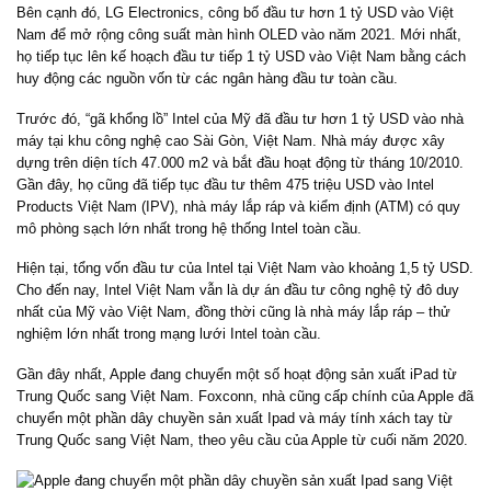
Bên cạnh đó, LG Electronics, công bố đầu tư hơn 1 tỷ USD vào Việt
Nam để mở rộng công suất màn hình OLED vào năm 2021. Mới nhất,
họ tiếp tục lên kế hoạch đầu tư tiếp 1 tỷ USD vào Việt Nam bằng cách
huy động các nguồn vốn từ các ngân hàng đầu tư toàn cầu.
Trước đó, “gã khổng lồ” Intel của Mỹ đã đầu tư hơn 1 tỷ USD vào nhà
máy tại khu công nghệ cao Sài Gòn, Việt Nam. Nhà máy được xây
dựng trên diện tích 47.000 m2 và bắt đầu hoạt động từ tháng 10/2010.
Gần đây, họ cũng đã tiếp tục đầu tư thêm 475 triệu USD vào Intel
Products Việt Nam (IPV), nhà máy lắp ráp và kiểm định (ATM) có quy
mô phòng sạch lớn nhất trong hệ thống Intel toàn cầu.
Hiện tại, tổng vốn đầu tư của Intel tại Việt Nam vào khoảng 1,5 tỷ USD.
Cho đến nay, Intel Việt Nam vẫn là dự án đầu tư công nghệ tỷ đô duy
nhất của Mỹ vào Việt Nam, đồng thời cũng là nhà máy lắp ráp – thử
nghiệm lớn nhất trong mạng lưới Intel toàn cầu.
Gần đây nhất, Apple đang chuyển một số hoạt động sản xuất iPad từ
Trung Quốc sang Việt Nam. Foxconn, nhà cũng cấp chính của Apple đã
chuyển một phần dây chuyền sản xuất Ipad và máy tính xách tay từ
Trung Quốc sang Việt Nam, theo yêu cầu của Apple từ cuối năm 2020.