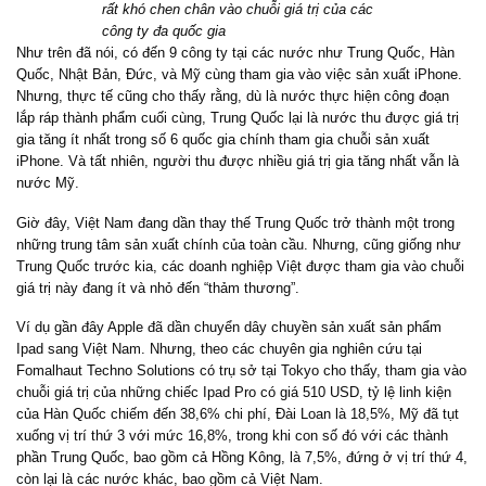
rất khó chen chân vào chuỗi giá trị của các
công ty đa quốc gia
Như trên đã nói, có đến 9 công ty tại các nước như Trung Quốc, Hàn
Quốc, Nhật Bản, Đức, và Mỹ cùng tham gia vào việc sản xuất iPhone.
Nhưng, thực tế cũng cho thấy rằng, dù là nước thực hiện công đoạn
lắp ráp thành phẩm cuối cùng, Trung Quốc lại là nước thu được giá trị
gia tăng ít nhất trong số 6 quốc gia chính tham gia chuỗi sản xuất
iPhone. Và tất nhiên, người thu được nhiều giá trị gia tăng nhất vẫn là
nước Mỹ.
Giờ đây, Việt Nam đang dần thay thế Trung Quốc trở thành một trong
những trung tâm sản xuất chính của toàn cầu. Nhưng, cũng giống như
Trung Quốc trước kia, các doanh nghiệp Việt được tham gia vào chuỗi
giá trị này đang ít và nhỏ đến “thảm thương”.
Ví dụ gần đây Apple đã dần chuyển dây chuyền sản xuất sản phẩm
Ipad sang Việt Nam. Nhưng, theo các chuyên gia nghiên cứu tại
Fomalhaut Techno Solutions có trụ sở tại Tokyo cho thấy, tham gia vào
chuỗi giá trị của những chiếc Ipad Pro có giá 510 USD, tỷ lệ linh kiện
của Hàn Quốc chiếm đến 38,6% chi phí, Đài Loan là 18,5%, Mỹ đã tụt
xuống vị trí thứ 3 với mức 16,8%, trong khi con số đó với các thành
phần Trung Quốc, bao gồm cả Hồng Kông, là 7,5%, đứng ở vị trí thứ 4,
còn lại là các nước khác, bao gồm cả Việt Nam.