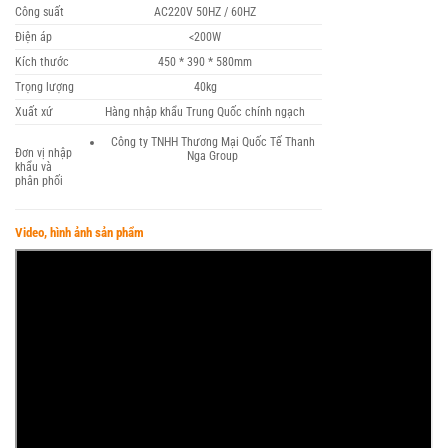
Công suất
AC220V 50HZ / 60HZ
Điện áp
<200W
Kích thước
450 * 390 * 580mm
Trọng lượng
40kg
Xuất xứ
Hàng nhập khẩu Trung Quốc chính ngạch
Công ty TNHH Thương Mại Quốc Tế Thanh
Đơn vị nhập
Nga Group
khẩu và
phân phối
Video, hình ảnh sản phẩm