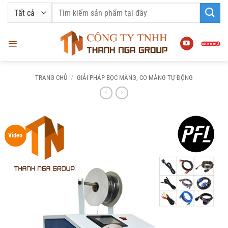
Bỏ
Tìm
qua
kiếm:
nội
dung
TRANG CHỦ
/
GIẢI PHÁP BỌC MÀNG, CO MÀNG TỰ ĐỘNG
Video