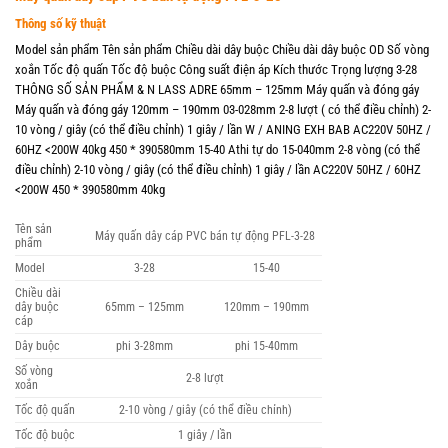
Thông số kỹ thuật
Model sản phẩm Tên sản phẩm Chiều dài dây buộc Chiều dài dây buộc OD Số vòng
xoắn Tốc độ quấn Tốc độ buộc Công suất điện áp Kích thước Trọng lượng 3-28
THÔNG SỐ SẢN PHẨM & N LASS ADRE 65mm – 125mm Máy quấn và đóng gáy
Máy quấn và đóng gáy 120mm – 190mm 03-028mm 2-8 lượt ( có thể điều chỉnh) 2-
10 vòng / giây (có thể điều chỉnh) 1 giây / lần W / ANING EXH BAB AC220V 50HZ /
60HZ <200W 40kg 450 * 390580mm 15-40 Athi tự do 15-040mm 2-8 vòng (có thể
điều chỉnh) 2-10 vòng / giây (có thể điều chỉnh) 1 giây / lần AC220V 50HZ / 60HZ
<200W 450 * 390580mm 40kg
Tên sản
Máy quấn dây cáp PVC bán tự động PFL-3-28
phẩm
Model
3-28
15-40
Chiều dài
dây buộc
65mm – 125mm
120mm – 190mm
cáp
Dây buộc
phi 3-28mm
phi 15-40mm
Số vòng
2-8 lượt
xoắn
Tốc độ quấn
2-10 vòng / giây (có thể điều chỉnh)
Tốc độ buộc
1 giây / lần