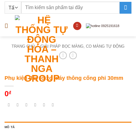
Bỏ
Tìm
qua
kiếm:
nội
dung
TRANG CHỦ
/
GIẢI PHÁP BỌC MÀNG, CO MÀNG TỰ ĐỘNG
Phụ kiện dây lò xo máy thông cống phi 30mm
0
₫
MÔ TẢ