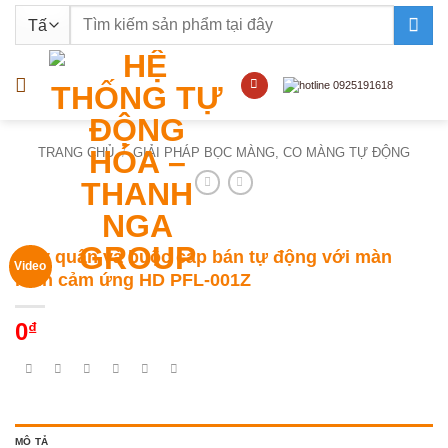
Bỏ
Tìm
qua
kiếm:
nội
dung
TRANG CHỦ
/
GIẢI PHÁP BỌC MÀNG, CO MÀNG TỰ ĐỘNG
Máy quấn và buộc cáp bán tự động với màn
Video
hình cảm ứng HD PFL-001Z
0
₫
MÔ TẢ