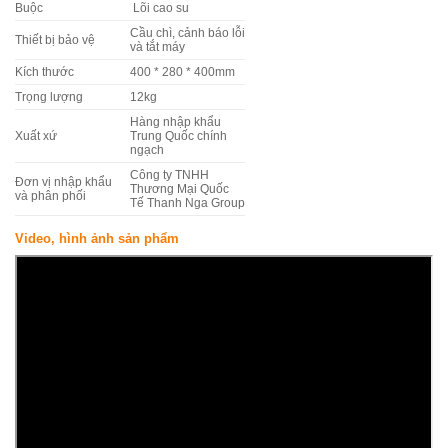
Buộc
Lõi cao su
Cầu chì, cảnh báo lỗi
Thiết bị bảo vệ
và tắt máy
Kích thước
400 * 280 * 400mm
Trọng lượng
12kg
Hàng nhập khẩu
Xuất xứ
Trung Quốc chính
ngạch
Công ty TNHH
Đơn vị nhập khẩu
Thương Mại Quốc
và phân phối
Tế Thanh Nga Group
Video, hình ảnh sản phẩm