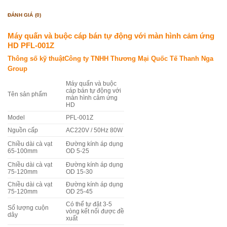
ĐÁNH GIÁ (0)
Máy quấn và buộc cáp bán tự động với màn hình cảm ứng
HD PFL-001Z
Thông số kỹ thuậtCông ty TNHH Thương Mại Quốc Tế Thanh Nga
Group
Máy quấn và buộc
cáp bán tự động với
Tên sản phẩm
màn hình cảm ứng
HD
Model
PFL-001Z
Nguồn cấp
AC220V / 50Hz 80W
Chiều dài cà vạt
Đường kính áp dụng
65-100mm
OD 5-25
Chiều dài cà vạt
Đường kính áp dụng
75-120mm
OD 15-30
Chiều dài cà vạt
Đường kính áp dụng
75-120mm
OD 25-45
Có thể tự đặt 3-5
Số lượng cuộn
vòng kết nối được đề
dây
xuất