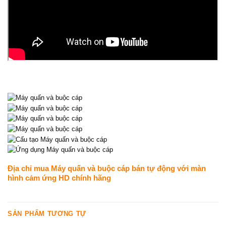
Địa chỉ mua Máy quấn và buộc cáp bán tự động với màn
hình cảm ứng HD chính hãng
SẢN PHẨM TƯƠNG TỰ