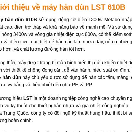
iới thiệu về máy hàn đùn LST 610B
y hàn đùn 610B
sử dụng động cơ điện 1300w Metabo nhập 
ất cao, điện trở thấp và khả năng bảo vệ mạnh mẽ. Và sử dụng
í nóng 3400w và vòng gia nhiệt điện cực 800w, có thể kiểm soát 
n và điện cực, đặc biệt để hàn các tấm nhựa dày, nó có những
o hơn, và chất lượng đường hàn tốt hơn.
ng thời, máy được trang bị màn hình hiển thị điều khiển nhiệt 
n với thiết kế chống đóng cặn, dễ vận hành, hiệu suất ổn định, 
 hàn đùn
này chủ yếu được sử dụng để hàn các tấm, màng, 
ựa, vv bằng vật liệu nhiệt dẻo như PE và PP.
ương hiệu
LST
là một doanh nghiệp công nghệ cao chuyên nghi
ch vụ kỹ thuật cho thiết bị hàn nhựa và gia nhiệt công nghiệp.
a Trung Quốc, công ty có đội ngũ kỹ thuật hùng hậu, thiết bị s
ợng hoàn chỉnh.