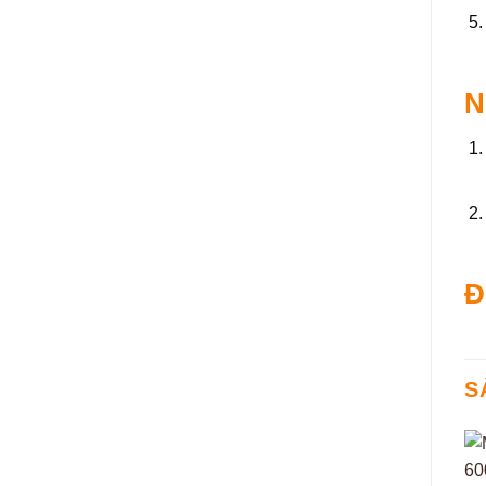
N
Đ
S