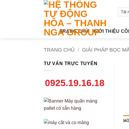
Bỏ
qua
nội
dung
TRANG CHỦ
GIỚI THIỆU C
TRANG CHỦ
/
GIẢI PHÁP BỌC M
TƯ VẤN TRỰC TUYẾN
0925.19.16.18
MÔ