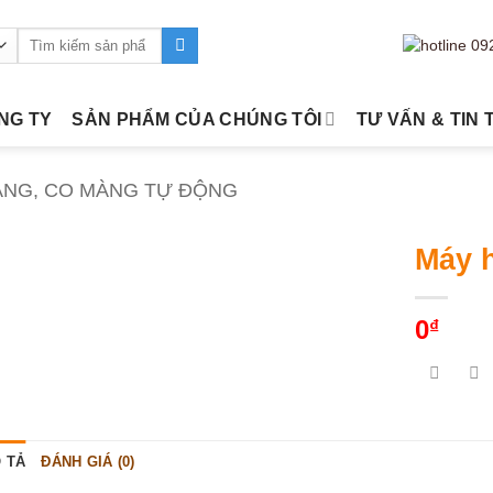
Tìm
kiếm:
ÔNG TY
SẢN PHẨM CỦA CHÚNG TÔI
TƯ VẤN & TIN 
ÀNG, CO MÀNG TỰ ĐỘNG
Máy 
0
₫
 TẢ
ĐÁNH GIÁ (0)