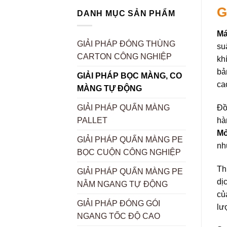
G
DANH MỤC SẢN PHẨM
Má
GIẢI PHÁP ĐÓNG THÙNG
su
CARTON CÔNG NGHIỆP
kh
bả
GIẢI PHÁP BỌC MÀNG, CO
ca
MÀNG TỰ ĐỘNG
Đồ
GIẢI PHÁP QUẤN MÀNG
hà
PALLET
Mỏ
GIẢI PHÁP QUẤN MÀNG PE
nh
BỌC CUỘN CÔNG NGHIỆP
Th
GIẢI PHÁP QUẤN MÀNG PE
dị
NẰM NGANG TỰ ĐỘNG
củ
GIẢI PHÁP ĐÓNG GÓI
lư
NGANG TỐC ĐỘ CAO