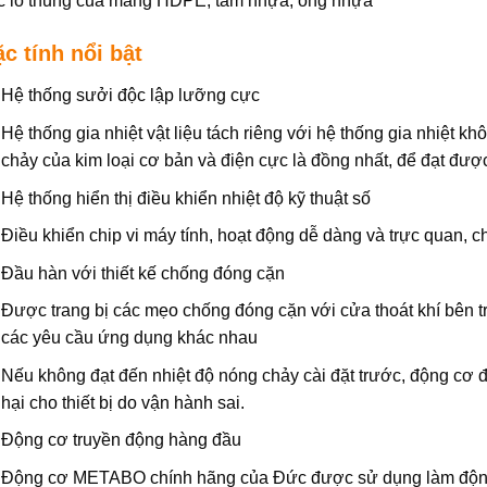
c lỗ thủng của màng HDPE, tấm nhựa, ống nhựa
c tính nổi bật
Hệ thống sưởi độc lập lưỡng cực
Hệ thống gia nhiệt vật liệu tách riêng với hệ thống gia nhiệt 
chảy của kim loại cơ bản và điện cực là đồng nhất, để đạt được
Hệ thống hiển thị điều khiển nhiệt độ kỹ thuật số
Điều khiển chip vi máy tính, hoạt động dễ dàng và trực quan,
Đầu hàn với thiết kế chống đóng cặn
Được trang bị các mẹo chống đóng cặn với cửa thoát khí bên tr
các yêu cầu ứng dụng khác nhau
Nếu không đạt đến nhiệt độ nóng chảy cài đặt trước, động cơ đù
hại cho thiết bị do vận hành sai.
Động cơ truyền động hàng đầu
Động cơ METABO chính hãng của Đức được sử dụng làm động