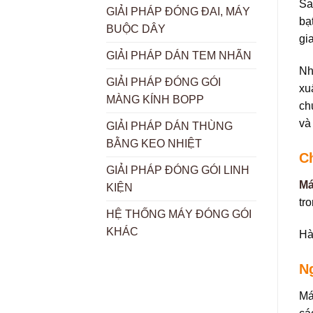
Sa
GIẢI PHÁP ĐÓNG ĐAI, MÁY
bạ
BUỘC DÂY
gi
GIẢI PHÁP DÁN TEM NHÃN
Nh
GIẢI PHÁP ĐÓNG GÓI
xu
MÀNG KÍNH BOPP
ch
và
GIẢI PHÁP DÁN THÙNG
BẰNG KEO NHIỆT
C
GIẢI PHÁP ĐÓNG GÓI LINH
Má
KIỆN
tr
HỆ THỐNG MÁY ĐÓNG GÓI
KHÁC
Hà
N
Má