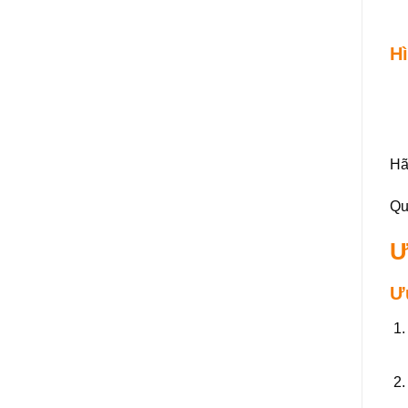
Hì
Hã
Qu
Ư
Ư