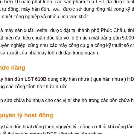
u hơn 10 năm phát triển, các sản phẩm của LST đã được hìn
t tự động, máy hàn đùn,..v.v.., được sử dụng rộng rãi trong kỹ
a nhiệt công nghiệp và nhiều lĩnh vực khác.
à máy sản xuất Lesite được đặt tại thành phố Phúc Châu, tỉ
ất hiện đại tiêu chuẩn độc lập với diện tích mặt bằng gần 5.00
uyên nghiệp, cũng như các máy công cụ gia công kỹ thuật số chín
 sản xuất của nhà máy luôn đi đầu trong ngành.
hức năng
y hàn đùn LST 610B
dùng dây hàn nhựa ( que hàn nhựa ) HD
ong các công trình hồ chứa nước
n sửa chữa bù nhựa cho các vị trí khe hở trong các bồn chứa
guyên lý hoạt động
y hàn đùn hoạt động theo nguyên lý : động cơ thổi khí nóng l