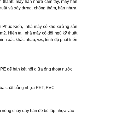
h thành: máy hàn nhựa cầm tay, máy hàn
 thuật và xây dựng, chống thấm, hàn nhựa,
nh Phúc Kiến, nhà máy có kho xưởng sản
0m2. Hiện tại, nhà máy có đội ngũ kỹ thuật
h xác khác nhau, v.v., trình độ phát triển
PE để hàn kết nối giữa ống thoát nước
 hóa chất bằng nhựa PET, PVC
àm nóng chảy dây hàn để bù lấp nhựa vào