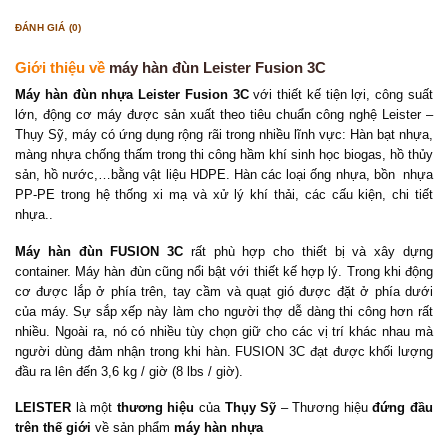
ĐÁNH GIÁ (0)
Giới thiệu về
máy hàn đùn Leister Fusion 3C
Máy hàn đùn nhựa Leister Fusion 3C
với thiết kế tiện lợi, công suất
lớn, động cơ máy được sản xuất theo tiêu chuẩn công nghệ Leister –
Thụy Sỹ, máy có ứng dụng rộng rãi trong nhiều lĩnh vực: Hàn bạt nhựa,
màng nhựa chống thấm trong thi công hầm khí sinh học biogas, hồ thủy
sản, hồ nước,…bằng vật liệu HDPE. Hàn các loại ống nhựa, bồn nhựa
PP-PE trong hệ thống xi mạ và xử lý khí thải, các cấu kiện, chi tiết
nhựa..
Máy hàn đùn FUSION 3C
rất phù hợp cho thiết bị và xây dựng
container. Máy hàn đùn cũng nổi bật với thiết kế hợp lý. Trong khi động
cơ được lắp ở phía trên, tay cầm và quạt gió được đặt ở phía dưới
của máy. Sự sắp xếp này làm cho người thợ dễ dàng thi công hơn rất
nhiều. Ngoài ra, nó có nhiều tùy chọn giữ cho các vị trí khác nhau mà
người dùng đảm nhận trong khi hàn. FUSION 3C đạt được khối lượng
đầu ra lên đến 3,6 kg / giờ (8 lbs / giờ).
LEISTER
là một
thương hiệu
của
Thụy Sỹ
– Thương hiệu
đứng đầu
trên thế giới
về sản phẩm
máy hàn nhựa