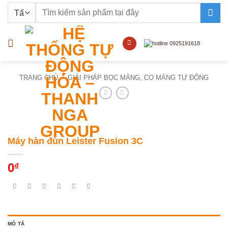
Bỏ
Tìm
qua
kiếm:
nội
dung
TRANG CHỦ
/
GIẢI PHÁP BỌC MÀNG, CO MÀNG TỰ ĐỘNG
Máy hàn đùn Leister Fusion 3C
0
₫
MÔ TẢ