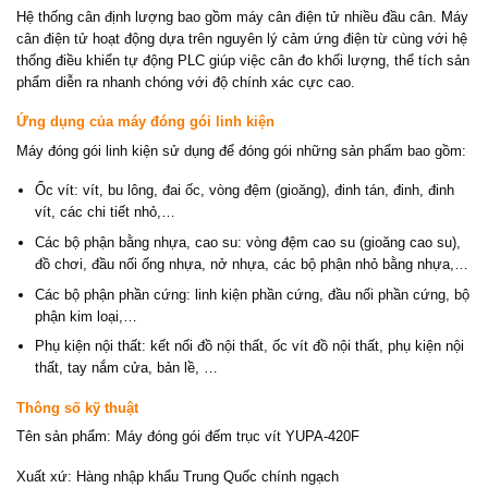
Hệ thống cân định lượng bao gồm máy cân điện tử nhiều đầu cân. Máy
cân điện tử hoạt động dựa trên nguyên lý cảm ứng điện từ cùng với hệ
thống điều khiển tự động PLC giúp việc cân đo khối lượng, thể tích sản
phẩm diễn ra nhanh chóng với độ chính xác cực cao.
Ứng dụng của máy đóng gói linh kiện
Máy đóng gói linh kiện sử dụng để đóng gói những sản phẩm bao gồm:
Ốc vít: vít, bu lông, đai ốc, vòng đệm (gioăng), đinh tán, đinh, đinh
vít, các chi tiết nhỏ,…
Các bộ phận bằng nhựa, cao su: vòng đệm cao su (gioăng cao su),
đồ chơi, đầu nối ống nhựa, nở nhựa, các bộ phận nhỏ bằng nhựa,…
Các bộ phận phần cứng: linh kiện phần cứng, đầu nối phần cứng, bộ
phận kim loại,…
Phụ kiện nội thất: kết nối đồ nội thất, ốc vít đồ nội thất, phụ kiện nội
thất, tay nắm cửa, bản lề, …
Thông số kỹ thuật
Tên sản phẩm: Máy đóng gói đếm trục vít YUPA-420F
Xuất xứ: Hàng nhập khẩu Trung Quốc chính ngạch