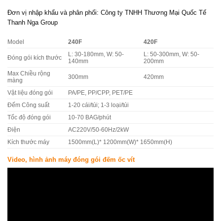
Đơn vị nhập khẩu và phân phối: Công ty TNHH Thương Mại Quốc Tế
Thanh Nga Group
Model
240F
420F
L: 30-180mm, W: 50-
L: 50-300mm, W: 50-
Đóng gói kích thước
140mm
200mm
Max Chiều rộng
300mm
420mm
màng
Vật liệu đóng gói
PA/PE, PP/CPP, PET/PE
Đếm Công suất
1-20 cái/túi; 1-3 loại/túi
Tốc độ đóng gói
10-70 BAG/phút
Điện
AC220V/50-60Hz/2kW
Kích thước máy
1500mm(L)* 1200mm(W)* 1650mm(H)
Video, hình ảnh máy đóng gói đếm ốc vít