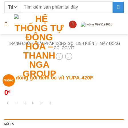
Bỏ
Tìm
qua
kiếm:
nội
dung
TRANG CHỦ
/
GIẢI PHÁP ĐÓNG GÓI LINH KIỆN
/
MÁY ĐÓNG
GÓI ỐC VÍT
Máy đóng gói đếm ốc vít YUPA-420F
Video
0
₫
MÔ TẢ