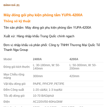
ĐÁNH GIÁ (0)
Máy đóng gói phụ kiện phòng tắm YUPA-4200A
Thông số kỹ thuật
Tên sản phẩm: Máy đóng gói phụ kiện phòng tắm YUPA-4200A
Xuất xứ: Hàng nhập khẩu Trung Quốc chính ngạch
Đơn vị nhập khẩu và phân phối: Công ty TNHH Thương Mại Quốc Tế
Thanh Nga Group
Model
2400A
4200A
L: 30-180mm, W: 50-
L: 50-300mm, W: 50-
Đóng gói kích thước
140mm
200mm
Max Chiều rộng
300mm
420mm
màng
Vật liệu đóng gói
PA/PE, PP/CPP, PET/PE
Đếm Công suất
1-20 cái/túi; 1-3 loại/túi
Tốc độ đóng gói
10-70 BAG/phút
Điện
AC220V/50-60Hz/2kW