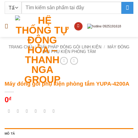
Bỏ
Tìm
qua
kiếm:
nội
dung
TRANG CHỦ
/
GIẢI PHÁP ĐÓNG GÓI LINH KIỆN
/
MÁY ĐÓNG
GÓI PHỤ KIỆN PHÒNG TẮM
Máy đóng gói phụ kiện phòng tắm YUPA-4200A
0
₫
MÔ TẢ