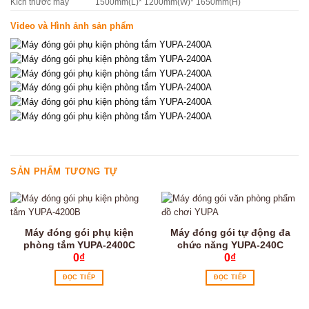
Kích thước máy
1500mm(L)* 1200mm(W)* 1650mm(H)
Video và Hình ảnh sản phẩm
SẢN PHẨM TƯƠNG TỰ
Máy đóng gói phụ kiện
Máy đóng gói tự động đa
phòng tắm YUPA-2400C
chức năng YUPA-240C
0
₫
0
₫
ĐỌC TIẾP
ĐỌC TIẾP