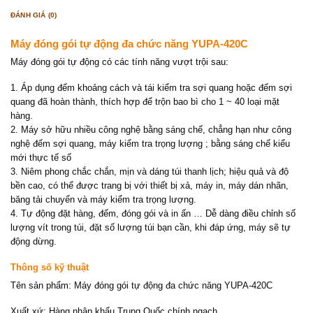
ĐÁNH GIÁ (0)
Máy đóng gói tự động đa chức năng YUPA-420C
Máy đóng gói tự động có các tính năng vượt trội sau:
1. Áp dụng đếm khoảng cách và tái kiểm tra sợi quang hoặc đếm sợi
quang đã hoàn thành, thích hợp để trộn bao bì cho 1 ~ 40 loại mặt
hàng.
2. Máy sở hữu nhiều công nghệ bằng sáng chế, chẳng hạn như công
nghệ đếm sợi quang, máy kiểm tra trọng lượng ; bằng sáng chế kiểu
mới thực tế số
3. Niêm phong chắc chắn, mịn và dáng túi thanh lịch; hiệu quả và độ
bền cao, có thể được trang bị với thiết bị xả, máy in, máy dán nhãn,
băng tải chuyển và máy kiểm tra trọng lượng.
4. Tự động đặt hàng, đếm, đóng gói và in ấn … Dễ dàng điều chỉnh số
lượng vít trong túi, đặt số lượng túi bạn cần, khi đáp ứng, máy sẽ tự
động dừng.
Thông số kỹ thuật
Tên sản phẩm: Máy đóng gói tự động đa chức năng YUPA-420C
Xuất xứ: Hàng nhập khẩu Trung Quốc chính ngạch