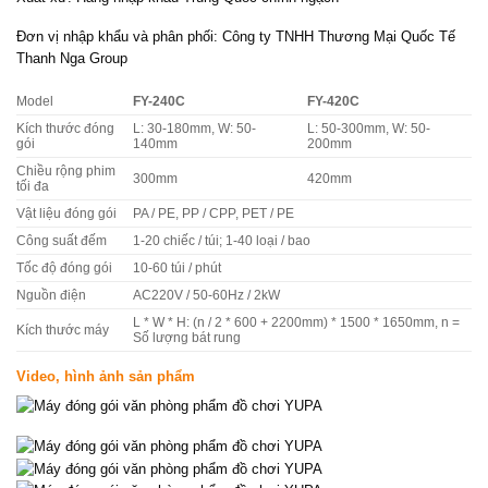
Đơn vị nhập khẩu và phân phối: Công ty TNHH Thương Mại Quốc Tế
Thanh Nga Group
Model
FY-240C
FY-420C
Kích thước đóng
L: 30-180mm, W: 50-
L: 50-300mm, W: 50-
gói
140mm
200mm
Chiều rộng phim
300mm
420mm
tối đa
Vật liệu đóng gói
PA / PE, PP / CPP, PET / PE
Công suất đếm
1-20 chiếc / túi; 1-40 loại / bao
Tốc độ đóng gói
10-60 túi / phút
Nguồn điện
AC220V / 50-60Hz / 2kW
L * W * H: (n / 2 * 600 + 2200mm) * 1500 * 1650mm, n =
Kích thước máy
Số lượng bát rung
Video, hình ảnh sản phẩm