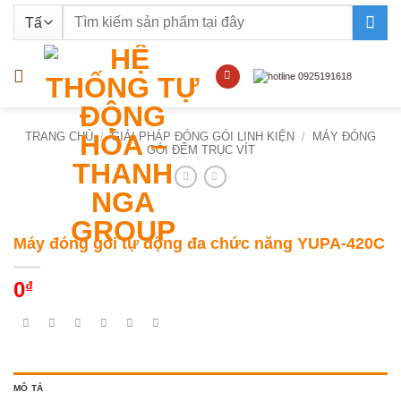
Bỏ
Tìm
qua
kiếm:
nội
dung
TRANG CHỦ
/
GIẢI PHÁP ĐÓNG GÓI LINH KIỆN
/
MÁY ĐÓNG
GÓI ĐẾM TRỤC VÍT
Máy đóng gói tự động đa chức năng YUPA-420C
0
₫
MÔ TẢ