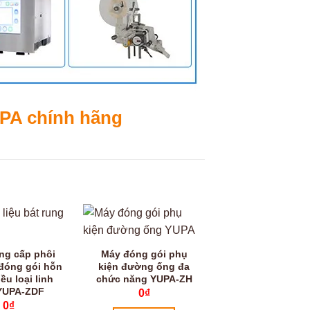
UPA chính hãng
ng cấp phôi
Máy đóng gói phụ
đóng gói hỗn
kiện đường ống đa
ều loại linh
chức năng YUPA-ZH
 YUPA-ZDF
0
₫
0
₫