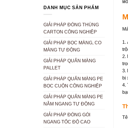
MÔ
DANH MỤC SẢN PHẨM
M
GIẢI PHÁP ĐÓNG THÙNG
Má
CARTON CÔNG NGHIỆP
1.
GIẢI PHÁP BỌC MÀNG, CO
tr
MÀNG TỰ ĐỘNG
2.
GIẢI PHÁP QUẤN MÀNG
tr
PALLET
3.
bị
GIẢI PHÁP QUẤN MÀNG PE
4.
BỌC CUỘN CÔNG NGHIỆP
bạ
GIẢI PHÁP QUẤN MÀNG PE
NẰM NGANG TỰ ĐỘNG
T
GIẢI PHÁP ĐÓNG GÓI
Tê
NGANG TỐC ĐỘ CAO