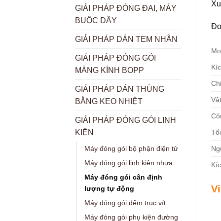
Xu
GIẢI PHÁP ĐÓNG ĐAI, MÁY
BUỘC DÂY
Đơ
GIẢI PHÁP DÁN TEM NHÃN
Mo
GIẢI PHÁP ĐÓNG GÓI
Kí
MÀNG KÍNH BOPP
Chi
GIẢI PHÁP DÁN THÙNG
Vật
BẰNG KEO NHIỆT
Cô
GIẢI PHÁP ĐÓNG GÓI LINH
Tố
KIỆN
Ng
Máy đóng gói bộ phận điện tử
Máy đóng gói linh kiện nhựa
Kí
Máy đóng gói cân định
V
lượng tự động
Máy đóng gói đếm trục vít
Máy đóng gói phụ kiện đường