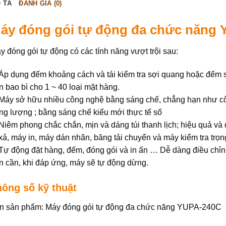
 TẢ
ĐÁNH GIÁ (0)
áy đóng gói tự động đa chức năng
y đóng gói tự động có các tính năng vượt trội sau:
 Áp dụng đếm khoảng cách và tái kiểm tra sợi quang hoặc đếm 
ộn bao bì cho 1 ~ 40 loại mặt hàng.
 Máy sở hữu nhiều công nghệ bằng sáng chế, chẳng hạn như c
ọng lượng ; bằng sáng chế kiểu mới thực tế số
 Niêm phong chắc chắn, mịn và dáng túi thanh lịch; hiệu quả và đ
 xả, máy in, máy dán nhãn, băng tải chuyển và máy kiểm tra trọ
 Tự động đặt hàng, đếm, đóng gói và in ấn … Dễ dàng điều chỉnh 
n cần, khi đáp ứng, máy sẽ tự động dừng.
hông số kỹ thuật
n sản phẩm: Máy đóng gói tự động đa chức năng YUPA-240C