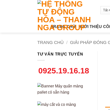
Bỏ
qua
nội
dung
TRANG CHỦ
GIỚI THIỆU C
TRANG CHỦ
/
GIẢI PHÁP ĐÓNG G
TƯ VẤN TRỰC TUYẾN
0925.19.16.18