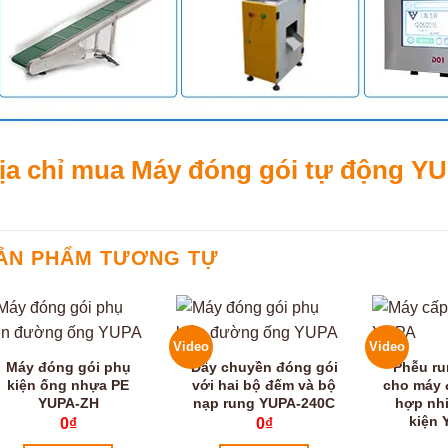
ịa chỉ mua Máy đóng gói tự động Y
ẢN PHẨM TƯƠNG TỰ
Video
Video
Máy đóng gói phụ
Dây chuyền đóng gói
Phễu ru
kiện ống nhựa PE
với hai bộ đếm và bộ
cho máy 
YUPA-ZH
nạp rung YUPA-240C
hợp nhi
kiện
0
₫
0
₫