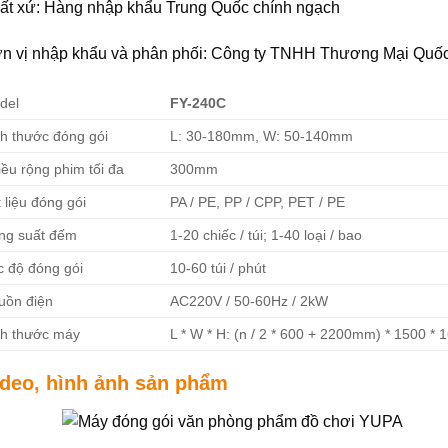
ất xứ: Hàng nhập khẩu Trung Quốc chính ngạch
n vị nhập khẩu và phân phối: Công ty TNHH Thương Mại Quố
del
FY-240C
ch thước đóng gói
L: 30-180mm, W: 50-140mm
ều rộng phim tối đa
300mm
 liệu đóng gói
PA / PE, PP / CPP, PET / PE
ng suất đếm
1-20 chiếc / túi; 1-40 loại / bao
c độ đóng gói
10-60 túi / phút
uồn điện
AC220V / 50-60Hz / 2kW
ch thước máy
L * W * H: (n / 2 * 600 + 2200mm) * 1500 *
ideo, hình ảnh sản phẩm