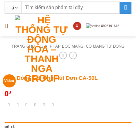
Bỏ
Tìm
qua
kiếm:
nội
dung
TRANG CHỦ
/
GIẢI PHÁP BỌC MÀNG, CO MÀNG TỰ ĐỘNG
Máy Đóng Gói Ống Hút Đơn CA-50L
Video
0
₫
MÔ TẢ