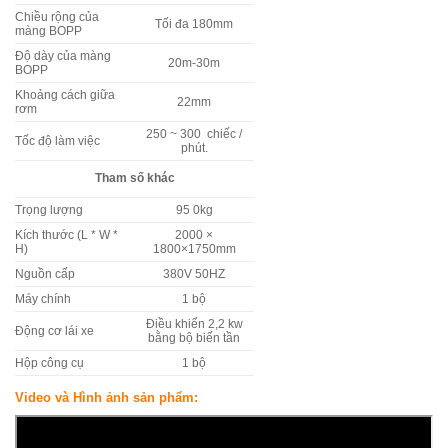
Chiều rộng của
Tối đa 180mm
màng BOPP
Độ dày của màng
20m-30m
BOPP
Khoảng cách giữa
22mm
rơm
250 ~ 300 chiếc /
Tốc độ làm việc
phút.
Tham số
khác
Trọng lượng
95 0kg
Kích thước (L * W *
2000 ×
H)
1800×1750mm
Nguồn cấp
380V 50HZ
Máy chính
1 bộ
Điều khiển 2,2 kw
Động cơ lái xe
bằng bộ biến tần
Hộp công cụ
1 bộ
Video và Hình ảnh sản phẩm: