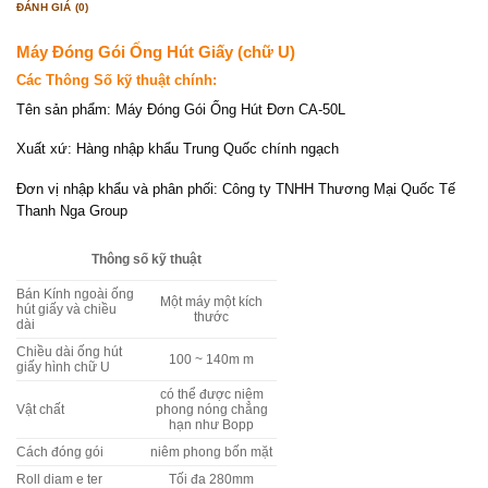
ĐÁNH GIÁ (0)
Máy Đóng Gói Ống Hút Giấy (chữ U)
Các Thông Số kỹ thuật chính:
Tên sản phẩm: Máy Đóng Gói Ống Hút Đơn CA-50L
Xuất xứ: Hàng nhập khẩu Trung Quốc chính ngạch
Đơn vị nhập khẩu và phân phối: Công ty TNHH Thương Mại Quốc Tế
Thanh Nga Group
Thông số kỹ thuật
Bán Kính ngoài ống
Một máy một kích
hút giấy và chiều
thước
dài
Chiều dài ống hút
100 ~ 140m m
giấy hình chữ U
có thể được niêm
Vật chất
phong nóng chẳng
hạn như Bopp
Cách đóng gói
niêm phong bốn mặt
Roll diam e ter
Tối đa 280mm