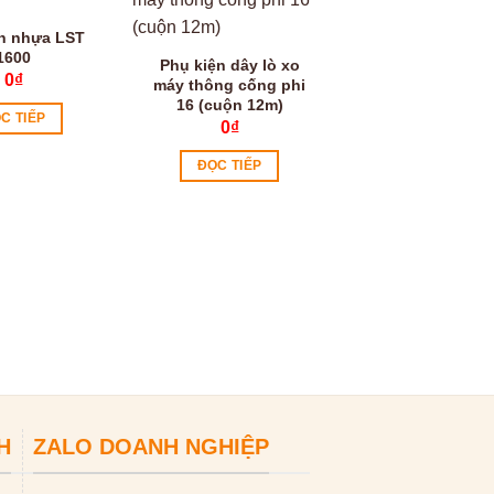
Video
n nhựa LST
1600
Phụ kiện dây lò xo
0
₫
máy thông cống phi
16 (cuộn 12m)
C TIẾP
0
₫
ĐỌC TIẾP
Máy thông cống 
cao cấp A96
0
₫
ĐỌC TIẾP
H
ZALO DOANH NGHIỆP