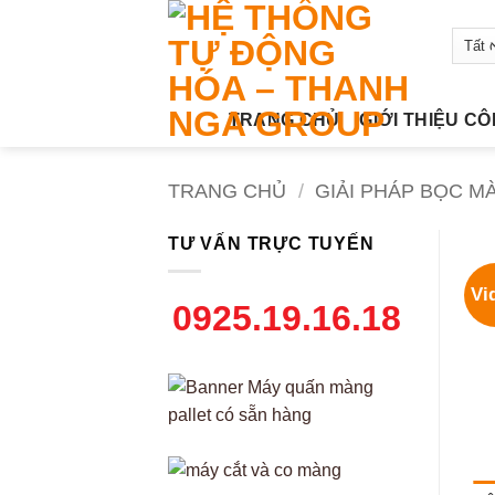
Bỏ
qua
nội
dung
TRANG CHỦ
GIỚI THIỆU C
TRANG CHỦ
/
GIẢI PHÁP BỌC M
TƯ VẤN TRỰC TUYẾN
Vi
0925.19.16.18