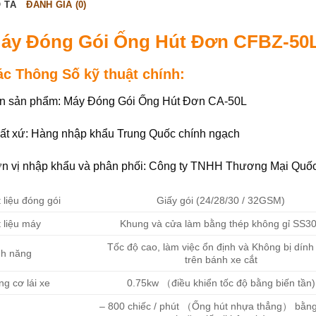
 TẢ
ĐÁNH GIÁ (0)
áy Đóng Gói Ống Hút Đơn CFBZ-50
ác Thông Số kỹ thuật chính:
n sản phẩm: Máy Đóng Gói Ống Hút Đơn CA-50L
ất xứ: Hàng nhập khẩu Trung Quốc chính ngạch
n vị nhập khẩu và phân phối: Công ty TNHH Thương Mại Quố
 liệu đóng gói
Giấy gói (24/28/30 / 32GSM)
 liệu máy
Khung và cửa làm bằng thép không gỉ SS3
Tốc độ cao, làm việc ổn định và Không bị dính
nh năng
trên bánh xe cắt
g cơ lái xe
0.75kw （điều khiển tốc độ bằng biến tần)
– 800 chiếc / phút （Ống hút nhựa thẳng） bằn