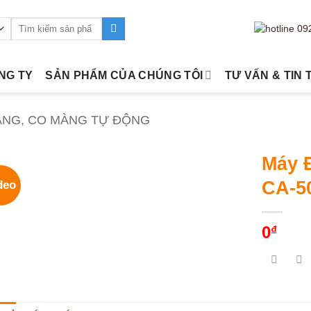
Tìm
kiếm:
ÔNG TY
SẢN PHẨM CỦA CHÚNG TÔI
TƯ VẤN & TIN 
ÀNG, CO MÀNG TỰ ĐỘNG
Máy 
CA-5
deo
0
₫