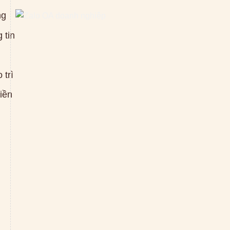
ng
 tin
 trì
tiền