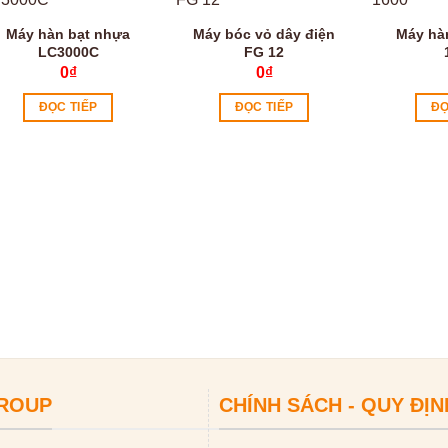
Máy hàn bạt nhựa
Máy bóc vỏ dây điện
Máy hà
LC3000C
FG 12
0
₫
0
₫
ĐỌC TIẾP
ĐỌC TIẾP
ĐỌ
GROUP
CHÍNH SÁCH - QUY ĐỊN