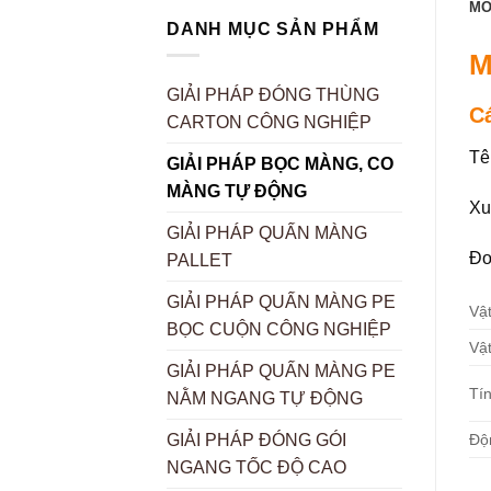
MÔ
DANH MỤC SẢN PHẨM
M
GIẢI PHÁP ĐÓNG THÙNG
C
CARTON CÔNG NGHIỆP
Tê
GIẢI PHÁP BỌC MÀNG, CO
MÀNG TỰ ĐỘNG
Xu
GIẢI PHÁP QUẤN MÀNG
Đơ
PALLET
GIẢI PHÁP QUẤN MÀNG PE
Vật
BỌC CUỘN CÔNG NGHIỆP
Vật
GIẢI PHÁP QUẤN MÀNG PE
Tí
NẰM NGANG TỰ ĐỘNG
Độn
GIẢI PHÁP ĐÓNG GÓI
NGANG TỐC ĐỘ CAO