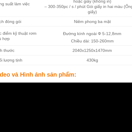
hoặc giấy (không in)
ng suất làm việc
– 300-350pc / s / phút Gói giấy in hai màu (Ốn
giấy)
ch đóng gói
Niêm phong ba mặt
c điểm kỹ thuật rơm
Đường kính ngoài Φ 5-12,8mm
ù hợp
Chiều dài: 150-260mm
ch thước
2040x1250x1470mm
i lượng tịnh
430kg
ideo và Hình ảnh sản phẩm: