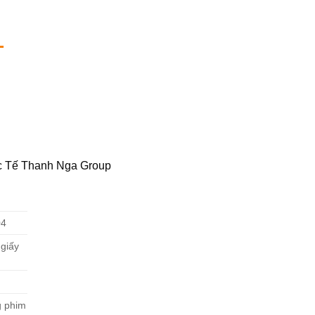
L
c Tế Thanh Nga Group
04
 giấy
g phim