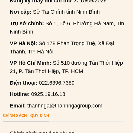
Đăng ký thay đổi lần thứ 7:
10/06/2026
Nơi cấp:
Sở Tài Chính tỉnh Ninh Bình
Trụ sở chính:
Số 1, Tổ 6, Phường Hà Nam, Tỉnh
Ninh Bình
VP Hà Nội:
Số 178 Phan Trọng Tuệ, Xã Đại
Thanh, TP. Hà Nội
VP Hồ Chí Minh:
Số 510 đường Tân Thới Hiệp
21, P. Tân Thới Hiệp, TP. HCM
Điện thoại:
022.6396.7389
Hotline:
0925.19.16.18
Email:
thanhnga@thanhngagroup.com
CHÍNH SÁCH - QUY ĐỊNH