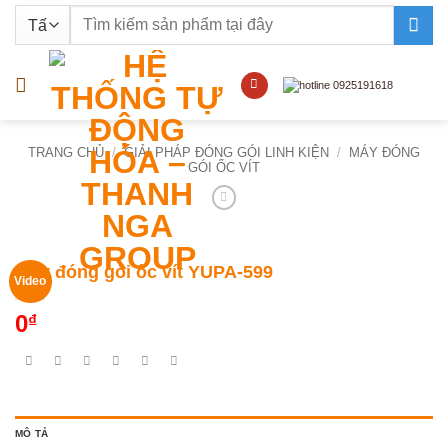
Bỏ
Tìm
qua
kiếm:
nội
dung
TRANG CHỦ
/
GIẢI PHÁP ĐÓNG GÓI LINH KIỆN
/
MÁY ĐÓNG
GÓI ỐC VÍT
Máy đóng gói ốc vít YUPA-599
Video
0
₫
MÔ TẢ