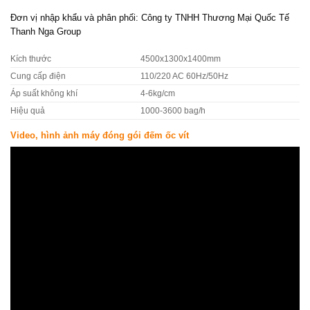
Đơn vị nhập khẩu và phân phối: Công ty TNHH Thương Mại Quốc Tế
Thanh Nga Group
Kích thước
4500x1300x1400mm
Cung cấp điện
110/220 AC 60Hz/50Hz
Áp suất không khí
4-6kg/cm
Hiệu quả
1000-3600 bag/h
Video, hình ảnh máy đóng gói đếm ốc vít