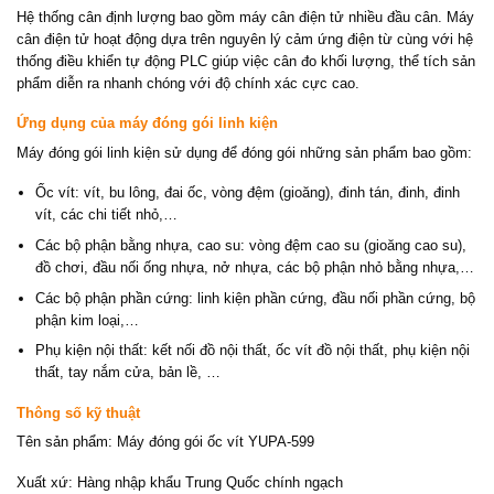
Hệ thống cân định lượng bao gồm máy cân điện tử nhiều đầu cân. Máy
cân điện tử hoạt động dựa trên nguyên lý cảm ứng điện từ cùng với hệ
thống điều khiển tự động PLC giúp việc cân đo khối lượng, thể tích sản
phẩm diễn ra nhanh chóng với độ chính xác cực cao.
Ứng dụng của máy đóng gói linh kiện
Máy đóng gói linh kiện sử dụng để đóng gói những sản phẩm bao gồm:
Ốc vít: vít, bu lông, đai ốc, vòng đệm (gioăng), đinh tán, đinh, đinh
vít, các chi tiết nhỏ,…
Các bộ phận bằng nhựa, cao su: vòng đệm cao su (gioăng cao su),
đồ chơi, đầu nối ống nhựa, nở nhựa, các bộ phận nhỏ bằng nhựa,…
Các bộ phận phần cứng: linh kiện phần cứng, đầu nối phần cứng, bộ
phận kim loại,…
Phụ kiện nội thất: kết nối đồ nội thất, ốc vít đồ nội thất, phụ kiện nội
thất, tay nắm cửa, bản lề, …
Thông số kỹ thuật
Tên sản phẩm: Máy đóng gói ốc vít YUPA-599
Xuất xứ: Hàng nhập khẩu Trung Quốc chính ngạch