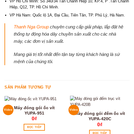
VP Hồ Chí Minh: Số 340/34 Tân Chánh Hiệp 10, KP.4, P .Tân Chánh
Hiệp, Q12, TP. Hồ Chí Minh.
VP Hà Nam: Quốc lộ 1A, Đại Cầu, Tiên Tân, TP. Phủ Lý, Hà Nam.
Thanh Nga Group
chuyên cung cấp giải pháp, lắp đặt hệ
thống tự động hóa dây chuyền sản xuất cho các nhà
máy, các đơn vị sản xuất.
Mang giá trị tốt nhất đến tận tay từng khách hàng là sứ
mệnh của chúng tôi.
SẢN PHẨM TƯƠNG TỰ
Máy đóng gói ốc vít
Video
Video
YUPA-951
Máy đóng gói đếm ốc vít
0
₫
YUPA-420C
0
₫
ĐỌC TIẾP
ĐỌC TIẾP