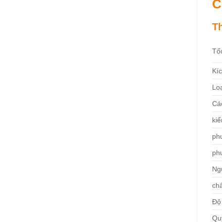
C
T
Tố
Kí
Loạ
Cá
ki
ph
ph
Ng
ch
Độ
Qu