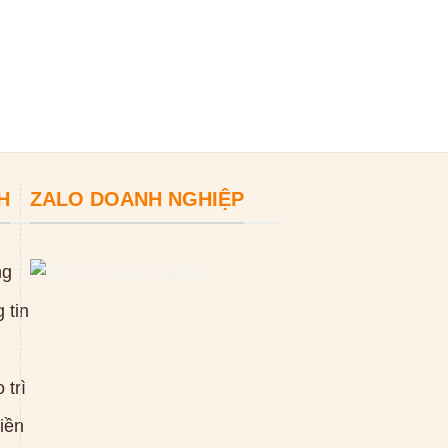
ĐỌC TIẾP
H
ZALO DOANH NGHIỆP
ng
 tin
 trì
tiền