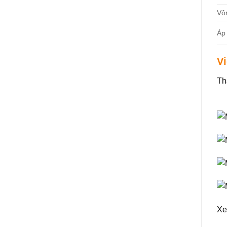
Vô
Áp
V
Th
Xe