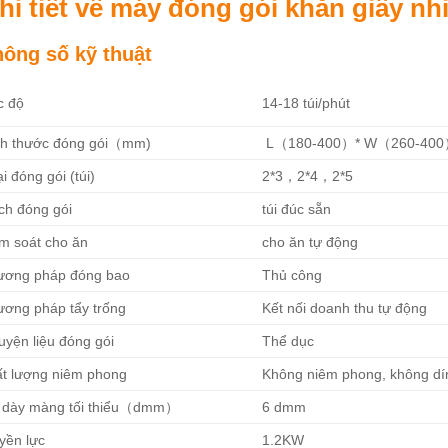
hi tiết về máy đóng gói khăn giấy nhiề
hông số kỹ thuật
14-18 túi/phút
c độ
ch thước đóng gói（mm)
L（180-400）* W（260-400
i đóng gói (túi)
2*3，2*4，2*5
ch đóng gói
túi đúc sẵn
ểm soát cho ăn
cho ăn tự động
ương pháp đóng bao
Thủ công
ương pháp tẩy trống
Kết nối doanh thu tự động
uyện liệu đóng gói
Thể dục
ất lượng niêm phong
Không niêm phong, không dín
 dày màng tối thiểu（dmm）
6 dmm
yền lực
1.2KW