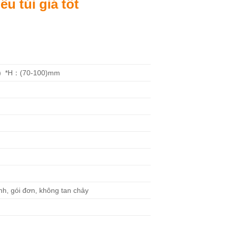
u túi giá tốt
）*H：(70-100)mm
h, gói đơn, không tan chảy