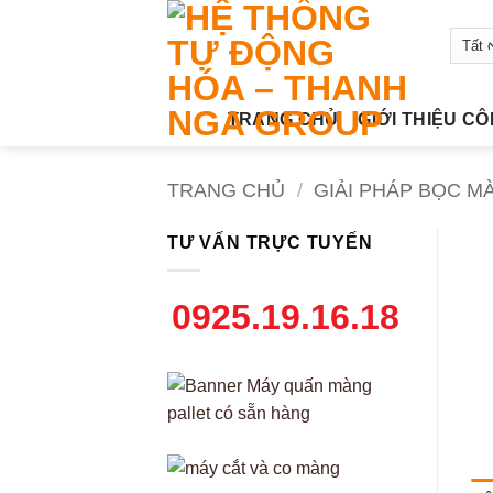
Bỏ
qua
nội
dung
TRANG CHỦ
GIỚI THIỆU C
TRANG CHỦ
/
GIẢI PHÁP BỌC M
TƯ VẤN TRỰC TUYẾN
0925.19.16.18