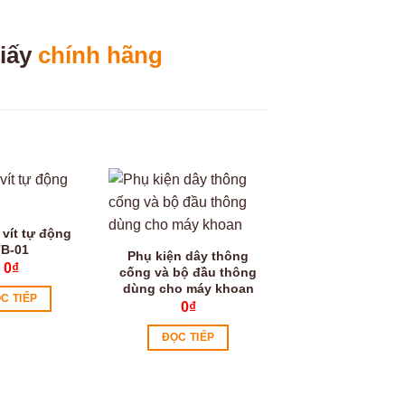
iấy
chính hãng
Video
 vít tự động
B-01
Phụ kiện dây thông
0
₫
cống và bộ đầu thông
dùng cho máy khoan
C TIẾP
0
₫
ĐỌC TIẾP
Máy thông tắc 
D1000
0
₫