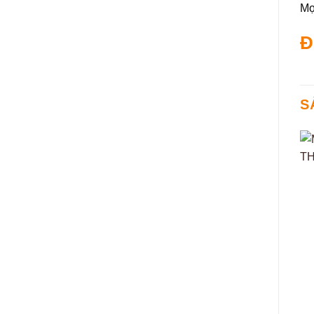
Mọi
Đ
S