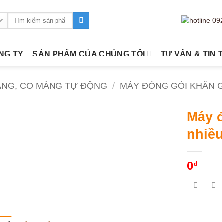
Tìm
kiếm:
ÔNG TY
SẢN PHẨM CỦA CHÚNG TÔI
TƯ VẤN & TIN 
ÀNG, CO MÀNG TỰ ĐỘNG
/
MÁY ĐÓNG GÓI KHĂN GI
Máy 
nhiều
0
₫