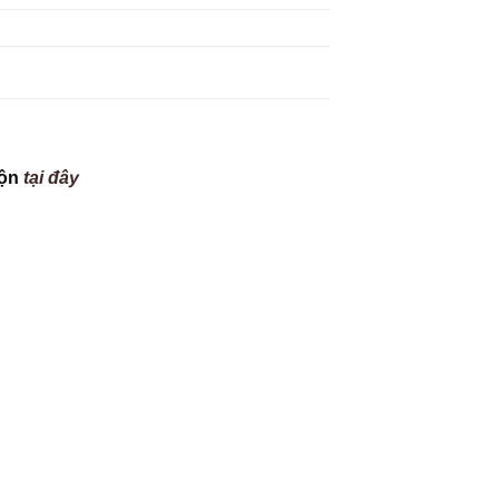
uộn
tại đây