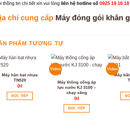
 thông tin chi tiết xin vui lòng
liên hệ hotline số
0925 19 16 18
ịa chỉ cung cấp
Máy đóng gói khăn g
ẢN PHẨM TƯƠNG TỰ
Video
Video
Máy hàn bạt nhựa
Máy bắt
TN520
T
Máy thông cống áp
0
₫
lực nước KJ 3100 –
chạy xăng
ĐỌC TIẾP
ĐỌ
0
₫
ĐỌC TIẾP