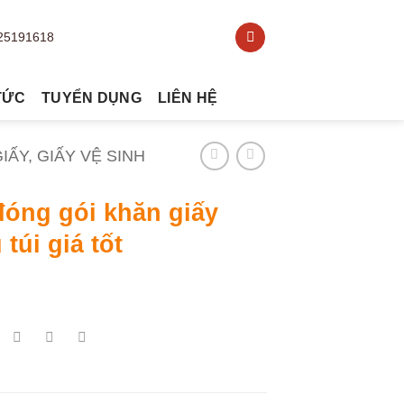
TỨC
TUYỂN DỤNG
LIÊN HỆ
ẤY, GIẤY VỆ SINH
đóng gói khăn giấy
 túi giá tốt