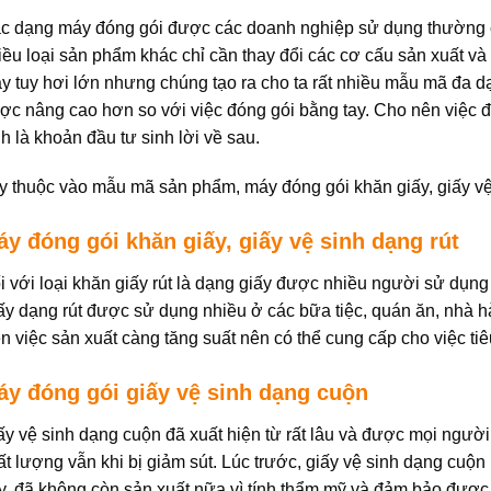
c dạng máy đóng gói được các doanh nghiệp sử dụng thường có
iều loại sản phẩm khác chỉ cần thay đổi các cơ cấu sản xuất và 
y tuy hơi lớn nhưng chúng tạo ra cho ta rất nhiều mẫu mã đa 
ợc nâng cao hơn so với việc đóng gói bằng tay. Cho nên việc đ
nh là khoản đầu tư sinh lời về sau.
y thuộc vào mẫu mã sản phẩm, máy đóng gói khăn giấy, giấy vệ 
y đóng gói khăn giấy, giấy vệ sinh dạng rút
i với loại khăn giấy rút là dạng giấy được nhiều người sử dụng 
ấy dạng rút được sử dụng nhiều ở các bữa tiệc, quán ăn, nhà hà
n việc sản xuất càng tăng suất nên có thể cung cấp cho việc tiê
áy đóng gói giấy vệ sinh dạng cuộn
ấy vệ sinh dạng cuộn đã xuất hiện từ rất lâu và được mọi người 
ất lượng vẫn khi bị giảm sút. Lúc trước, giấy vệ sinh dạng cuộ
y, đã không còn sản xuất nữa vì tính thẩm mỹ và đảm bảo được