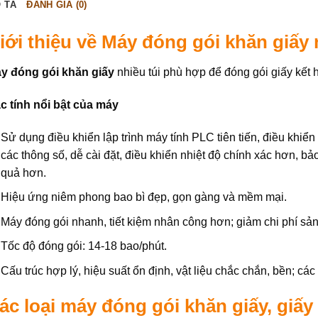
 TẢ
ĐÁNH GIÁ (0)
iới thiệu về
Máy đóng gói khăn giấy n
y đóng gói khăn giấy
nhiều túi phù hợp để đóng gói giấy kết 
c tính nổi bật của máy
Sử dụng điều khiển lập trình máy tính PLC tiên tiến, điều khiể
các thông số, dễ cài đặt, điều khiển nhiệt độ chính xác hơn, b
quả hơn.
Hiệu ứng niêm phong bao bì đẹp, gọn gàng và mềm mại.
Máy đóng gói nhanh, tiết kiệm nhân công hơn; giảm chi phí sản
Tốc độ đóng gói: 14-18 bao/phút.
Cấu trúc hợp lý, hiệu suất ổn định, vật liệu chắc chắn, bền; cá
ác loại máy đóng gói khăn giấy, giấy