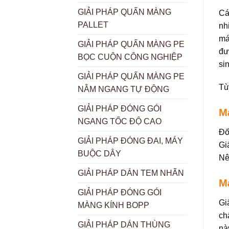
GIẢI PHÁP QUẤN MÀNG
Cá
PALLET
nh
má
GIẢI PHÁP QUẤN MÀNG PE
đư
BỌC CUỘN CÔNG NGHIỆP
si
GIẢI PHÁP QUẤN MÀNG PE
Tù
NẰM NGANG TỰ ĐỘNG
GIẢI PHÁP ĐÓNG GÓI
Má
NGANG TỐC ĐỘ CAO
Đố
GIẢI PHÁP ĐÓNG ĐAI, MÁY
Gi
BUỘC DÂY
Nê
GIẢI PHÁP DÁN TEM NHÃN
M
GIẢI PHÁP ĐÓNG GÓI
Gi
MÀNG KÍNH BOPP
ch
GIẢI PHÁP DÁN THÙNG
nà