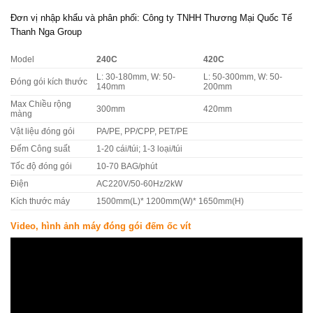
Đơn vị nhập khẩu và phân phối: Công ty TNHH Thương Mại Quốc Tế
Thanh Nga Group
Model
240C
420C
L: 30-180mm, W: 50-
L: 50-300mm, W: 50-
Đóng gói kích thước
140mm
200mm
Max Chiều rộng
300mm
420mm
màng
Vật liệu đóng gói
PA/PE, PP/CPP, PET/PE
Đếm Công suất
1-20 cái/túi; 1-3 loại/túi
Tốc độ đóng gói
10-70 BAG/phút
Điện
AC220V/50-60Hz/2kW
Kích thước máy
1500mm(L)* 1200mm(W)* 1650mm(H)
Video, hình ảnh máy đóng gói đếm ốc vít