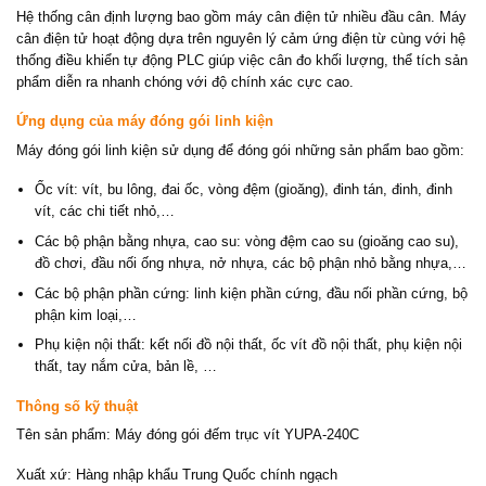
Hệ thống cân định lượng bao gồm máy cân điện tử nhiều đầu cân. Máy
cân điện tử hoạt động dựa trên nguyên lý cảm ứng điện từ cùng với hệ
thống điều khiển tự động PLC giúp việc cân đo khối lượng, thể tích sản
phẩm diễn ra nhanh chóng với độ chính xác cực cao.
Ứng dụng của máy đóng gói linh kiện
Máy đóng gói linh kiện sử dụng để đóng gói những sản phẩm bao gồm:
Ốc vít: vít, bu lông, đai ốc, vòng đệm (gioăng), đinh tán, đinh, đinh
vít, các chi tiết nhỏ,…
Các bộ phận bằng nhựa, cao su: vòng đệm cao su (gioăng cao su),
đồ chơi, đầu nối ống nhựa, nở nhựa, các bộ phận nhỏ bằng nhựa,…
Các bộ phận phần cứng: linh kiện phần cứng, đầu nối phần cứng, bộ
phận kim loại,…
Phụ kiện nội thất: kết nối đồ nội thất, ốc vít đồ nội thất, phụ kiện nội
thất, tay nắm cửa, bản lề, …
Thông số kỹ thuật
Tên sản phẩm: Máy đóng gói đếm trục vít YUPA-240C
Xuất xứ: Hàng nhập khẩu Trung Quốc chính ngạch