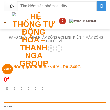
Bỏ
Tìm
qua
kiếm:
nội
dung
TRANG CHỦ
/
GIẢI PHÁP ĐÓNG GÓI LINH KIỆN
/
MÁY ĐÓNG
GÓI ỐC VÍT
Máy đóng gói đếm ốc vít YUPA-240C
Video
0
₫
MÔ TẢ