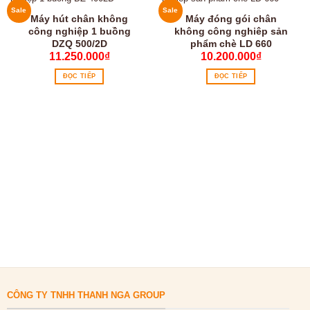
Sale
Sale
Máy hút chân không
Máy đóng gói chân
công nghiệp 1 buồng
không công nghiêp sản
DZQ 500/2D
phẩm chè LD 660
11.250.000
₫
10.200.000
₫
ĐỌC TIẾP
ĐỌC TIẾP
CÔNG TY TNHH THANH NGA GROUP