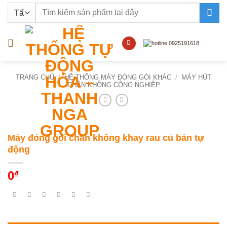
Bỏ
Tìm
qua
kiếm:
nội
dung
TRANG CHỦ
/
HỆ THỐNG MÁY ĐÓNG GÓI KHÁC
/
MÁY HÚT
CHÂN KHÔNG CÔNG NGHIỆP
Máy đóng gói chân không khay rau củ bán tự
động
0
₫