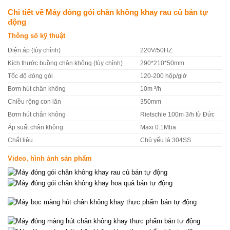
Chi tiết về Máy đóng gói chân không khay rau củ bán tự
động
Thông số kỹ thuật
Điện áp (tùy chỉnh)
220V/50HZ
Kích thước buồng chân không (tùy chỉnh)
290*210*50mm
Tốc độ đóng gói
120-200 hộp/giờ
Bơm hút chân không
10m ³/h
Chiều rộng con lăn
350mm
Bơm hút chân không
Rietschle 100m 3/h từ Đức
Áp suất chân không
Maxi 0.1Mba
Chất liệu
Chủ yếu là 304SS
Video, hình ảnh sản phẩm