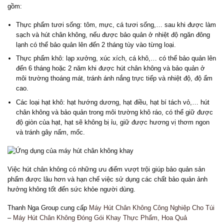
gồm:
Thực phẩm tươi sống: tôm, mực, cá tươi sống,… sau khi được làm
sạch và hút chân không, nếu được bảo quản ở nhiệt độ ngăn đông
lạnh có thể bảo quản lên đến 2 tháng tùy vào từng loại.
Thực phẩm khô: lạp xưởng, xúc xích, cá khô,… có thể bảo quản lên
đến 6 tháng hoặc 2 năm khi được hút chân không và bảo quản ở
môi trường thoáng mát, tránh ánh nắng trực tiếp và nhiệt độ, độ ẩm
cao.
Các loại hạt khô: hạt hướng dương, hạt điều, hạt bí tách vỏ,… hút
chân không và bảo quản trong môi trường khô ráo, có thể giữ được
độ giòn của hạt, hạt sẽ không bị ỉu, giữ được hương vị thơm ngon
và tránh gây nấm, mốc.
Việc hút chân không có những ưu điểm vượt trội giúp bảo quản sản
phẩm được lâu hơn và hạn chế việc sử dụng các chất bảo quản ảnh
hưởng không tốt đến sức khỏe người dùng.
Thanh Nga Group cung cấp
Máy Hút Chân Không Công Nghiệp Cho Túi
–
Máy Hút Chân Không Đóng Gói Khay Thực Phẩm, Hoa Quả